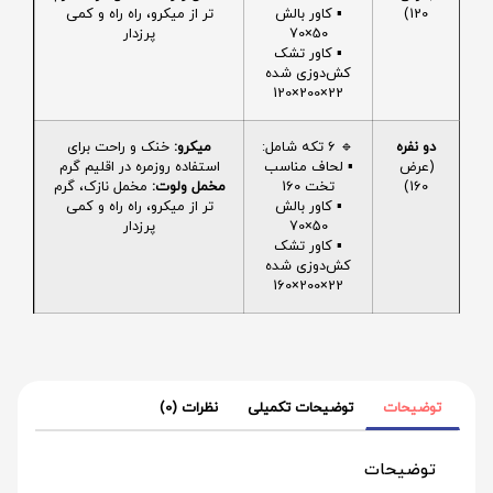
120)
▪️ کاور بالش
تر از میکرو، راه راه و کمی
50×70
پرزدار
▪️ کاور تشک
کش‌دوزی شده
22×200×120
دو نفره
🔹 6 تکه شامل:
میکرو:
خنک و راحت برای
(عرض
▪️ لحاف مناسب
استفاده روزمره در اقلیم گرم
160)
تخت 160
مخمل ولوت:
مخمل نازک، گرم
▪️ کاور بالش
تر از میکرو، راه راه و کمی
50×70
پرزدار
▪️ کاور تشک
کش‌دوزی شده
22×200×160
توضیحات
توضیحات تکمیلی
نظرات (0)
توضیحات