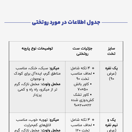
جدول اطلاعات در مورد روتختی
سایز
جزئیات ست
توضیحات نوع پارچه
تخت
روتختی
یک نفره
🔹 4 تکه شامل:
میکرو:
سبک، خنک، مناسب
(عرض
▪️ لحاف مناسب
مناطق گرم، ایده‌آل برای کودک
90)
تخت 90
و نوجوان
▪️ کاور بالش
مخمل ولوت:
مخمل نازک، گرم
50×70
تر از میکرو، راه راه و کمی
▪️ کاور تشک
پرزدار
کش‌دوزی شده
22×200×90
یک و
🔹 4 تکه شامل:
میکرو:
تهویه خوب، مناسب
نیم نفره
▪️ لحاف مناسب
اتاق‌های کم‌حرارت
(عرض
تخت 120
مخمل ولوت:
مخمل نازک، گرم