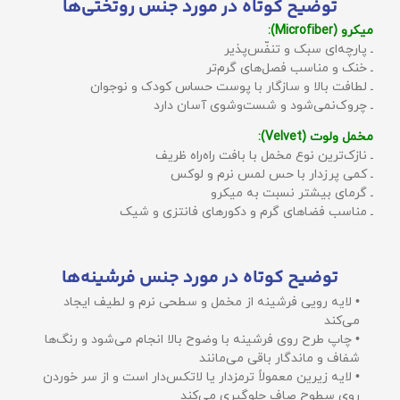
توضیح کوتاه در مورد جنس روتختی‌ها
میکرو (Microfiber):
ـ پارچه‌ای سبک و تنفّس‌پذیر
ـ خنک و مناسب فصل‌های گرم‌تر
ـ لطافت بالا و سازگار با پوست حساس کودک و نوجوان
ـ چروک‌نمی‌شود و شست‌وشوی آسان دارد
مخمل ولوت (Velvet):
ـ نازک‌ترین نوع مخمل با بافت راه‌راه ظریف
ـ کمی پرزدار با حس لمس نرم و لوکس
ـ گرمای بیشتر نسبت به میکرو
ـ مناسب فضاهای گرم و دکورهای فانتزی و شیک
توضیح کوتاه در مورد جنس فرشینه‌ها
• لایه رویی فرشینه از مخمل و سطحی نرم و لطیف ایجاد
می‌کند
• چاپ طرح روی فرشینه با وضوح بالا انجام می‌شود و رنگ‌ها
شفاف و ماندگار باقی می‌مانند
• لایه زیرین معمولاً ترمزدار یا لاتکس‌دار است و از سر خوردن
روی سطوح صاف جلوگیری می‌کند