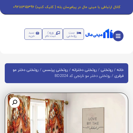
کانال ارتباطی با مینی مال در پیام‌رسان بله ( کلیک کنید) 09218315396
ست
ورود/
سبد
روتختی
ثبت نام
خرید
/
/
/
/
خانه
روتختی
روتختی دخترانه
روتختی پرنسس
روتختی دختر مو
/ روتختی دختر مو نارنجی کد BD2024
فرفری