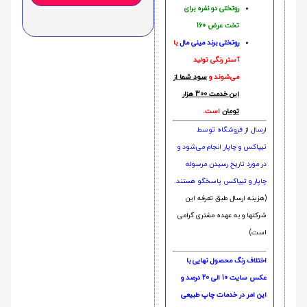
روتختی دو نفره برای
تخت عرض 160
روتختی‌
برند مینی مال
با
آستر رنگی تولید
می‌شوند و
سود شما از
این خدمت 300 هزار
تومان
است.
ارسال از فروشگاه توسط
تیپاکس و چاپار انجام می‌شود و
در مورد تاریخ رسیدن مرسوله
چاپار و تیپاکس پاسخگو هستند.
(هزینه ارسال طبق تعرفه این
شرکتها و به عهده مشتری گرامی
است)
اختلاف رنگ محصول نهایی با
عکس سایت 10 الی 20 درصد و
این امر در خدمات چاپ طبیعی