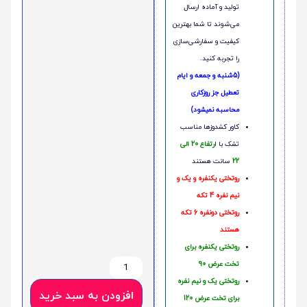
تولید و آماده ارسال
می‌شوند تا شما بهترین
کیفیت و سفارشی‌سازی
را تجربه کنید.
(5شنبه و جمعه و ایام
تعطیل جز روزکاری
محاسبه نمیشود)
کاور کشدوزها مناسب
تشک با ا
رتفاع 20 الی
22
سانت هستند
روتختی یکنفره و یک و
نیم نفره 4 تکه
روتختی دونفره 6 تکه
هستند
روتختی یکنفره برای
تخت عرض 90
روتختی یک و نیم نفره
افزودن به سبد خرید
برای تخت عرض 120