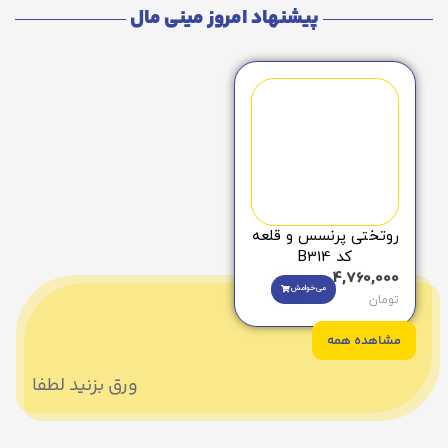
پیشنهاد امروز مینی مال
روتختی پرنسس و قلعه
کد B314
4,760,000
می‌خوامش
تومان
مشاهده همه
ورق بزنید لطفا