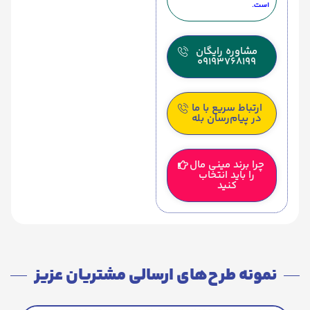
است.
مشاوره رایگان
09193768199
ارتباط سریع با ما
در پیام‌رسان بله
چرا برند مینی مال
را باید انتخاب
کنید
نمونه طرح‌های ارسالی مشتریان عزیز