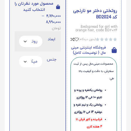
محصول مورد نظرتان را
انتخاب کنید
روتختی دختر مو نارنجی
–
4,760,000
کد BD2024
8,990,000
Bedspread for girl with
تومان
orange hair, code BD2024
ابعاد
(بدون دیدگاه)





فروشگاه اینترنتی مینی
مال { توضیحات کامل}
جنس
محصولات مینی‌ مال پس از ثبت
سفارش، با دقت و کیفیت بالا
طی:
روتختی یکنفره و پرده و
تابلو 10 الی 12 روزکاری
روتختی یک و نیم نفره و
دونفره 14 الی 16 روزکاری
فرشینه و کاور فرش تا
4 هفته کاری