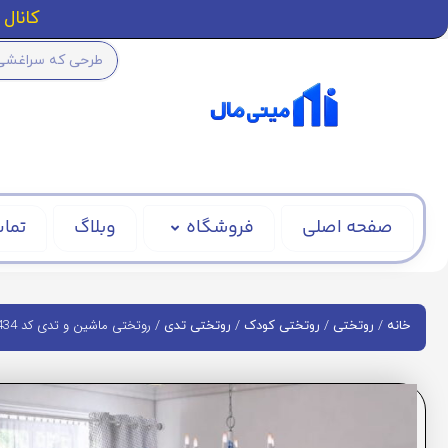
کانال ا
صفحه اصلی
فروشگاه
وبلاگ
تماس
/
/
/
/ روتختی ماشین و تدی کد BD1434
خانه
روتختی
روتختی کودک
روتختی تدی