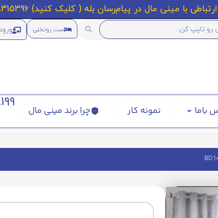
رتباطی با مینی مال در پیام‌رسان بله ( کلیک کنید) 09218315396
ورود
ست روتختی
199
 باما
نمونه کار
چرا برند مینی مال