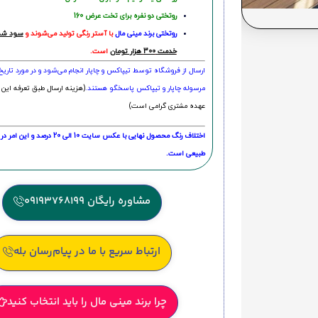
روتختی دو نفره برای تخت عرض 160
روتختی‌
برند مینی مال
با آستر رنگی تولید می‌شوند و
سود شما
خدمت 300 هزار تومان
است.
ارسال از فروشگاه توسط تیپاکس و چاپار انجام می‌شود و در مورد تاری
مرسوله چاپار و تیپاکس پاسخگو هستند.
(هزینه ارسال طبق تعرفه این 
عهده مشتری گرامی است)
اختلاف رنگ محصول نهایی با عکس سایت 10 الی 
طبیعی است.
مشاوره رایگان 09193768199
ارتباط سریع با ما در پیام‌رسان بله
چرا برند مینی مال را باید انتخاب کنید