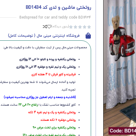
روتختی ماشین و تدی کد BD1434
Bedspread for car and teddy code BD1434
(بدون دیدگاه)





فروشگاه اینترنتی مینی مال { توضیحات کامل}
محصولات مینی‌ مال پس از ثبت سفارش، با دقت و کیفیت بالا طی:
روتختی یکنفره و پرده و تابلو 10 الی 12 روزکاری
روتختی یک و نیم نفره و دونفره 14 الی 16 روزکاری
فرشینه و کاور فرش تا 4 هفته کاری
تولید و آماده ارسال می‌شوند تا شما بهترین کیفیت و سفارشی
تجربه کنید.
(5شنبه و جمعه و ایام تعطیل جز روزکاری محاسبه نمیشود)
کاور کشدوزها مناسب تشک با ا
رتفاع 20 الی 22
سانت هستند
روتختی یکنفره و یک و نیم نفره 4 تکه
روتختی دونفره 6 تکه هستند
روتختی یکنفره برای تخت عرض 90
روتختی یک و نیم نفره برای تخت عرض 120