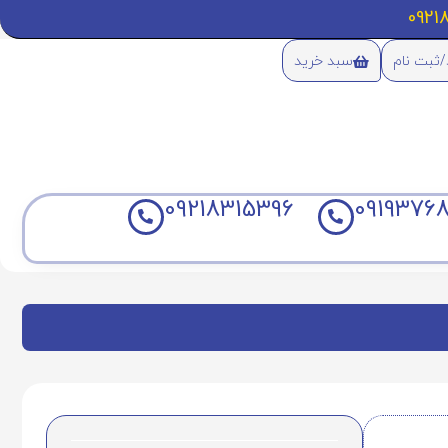
/ثبت نام
سبد خرید
09218315396
09193768