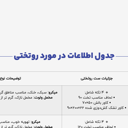
جدول اطلاعات در مورد روتختی
جزئیات ست روتختی
توضیحات نوع 
🔹 4 تکه شامل:
میکرو:
سبک، خنک، مناسب مناطق گرم، 
▪️ لحاف مناسب تخت 90
مخمل ولوت:
مخمل نازک، گرم تر از م
▪️ کاور بالش 50×70
▪️ کاور تشک کش‌دوزی شده 22×200×90
🔹 4 تکه شامل:
میکرو:
تهویه خوب، مناسب ا
▪️ لحاف مناسب تخت 120
مخمل ولوت:
مخمل نازک، گرم تر از م