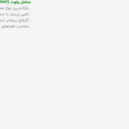
مخمل ولوت (Velvet):
ـ نازک‌ترین نوع مخ
ـ کمی پرزدار با 
ـ گرمای بیشتر نس
ـ مناسب فضاهای گ