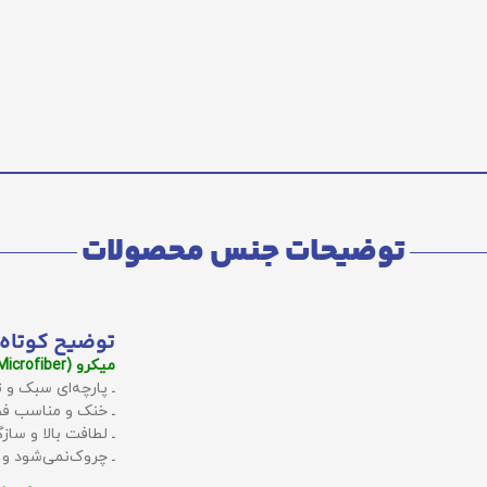
توضیحات جنس محصولات
توضیح کوتاه 
میکرو (Microfiber):
ـ پارچه‌ای سبک و ت
ـ خنک و مناسب فص
ـ لطافت بالا و سا
ـ چروک‌نمی‌شود و