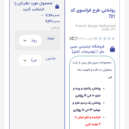
محصول مورد نظرتان را
انتخاب کنید
روتختی طرح فرانسوی کد
–
4,760,000
721
7,320,000
French design bedspread
تومان
code 721
ابعاد
(بدون دیدگاه)





فروشگاه اینترنتی مینی
مال { توضیحات کامل}
جنس
محصولات مینی‌ مال پس از ثبت
سفارش، با دقت و کیفیت بالا
طی:
روتختی یکنفره و پرده و
تابلو 10 الی 12 روزکاری
روتختی یک و نیم نفره و
دونفره 14 الی 16 روزکاری
فرشینه و کاور فرش تا
4 هفته کاری