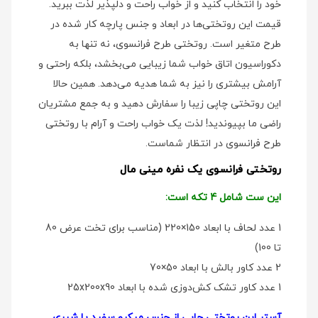
خود را انتخاب کنید و از خواب راحت و دلپذیر لذت ببرید.
قیمت این روتختی‌ها در ابعاد و جنس پارچه کار شده در
طرح متغیر است. روتختی طرح فرانسوی، نه تنها به
دکوراسیون اتاق خواب شما زیبایی می‌بخشد، بلکه راحتی و
آرامش بیشتری را نیز به شما هدیه می‌دهد. همین حالا
این روتختی چاپی زیبا را سفارش دهید و به جمع مشتریان
راضی ما بپیوندید! لذت یک خواب راحت و آرام با روتختی
طرح فرانسوی در انتظار شماست.
روتختی فرانسوی یک نفره مینی مال
این ست شامل 4 تکه است:
1 عدد لحاف با ابعاد 150×220 (مناسب برای تخت عرض 80
تا 100)
2 عدد کاور بالش با ابعاد 50×70
1 عدد کاور تشک کش‌دوزی شده با ابعاد 25x200x90
آستر این روتختی چاپی از جنس میکرو سفید یا شیری