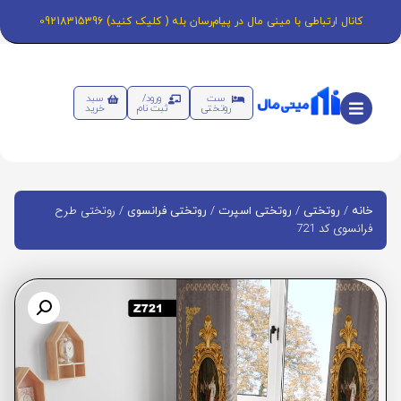
کانال ارتباطی با مینی مال در پیام‌رسان بله ( کلیک کنید) 09218315396
ست
ورود/
سبد
روتختی
ثبت نام
خرید
/
/
/
/ روتختی طرح
خانه
روتختی
روتختی اسپرت
روتختی فرانسوی
فرانسوی کد 721