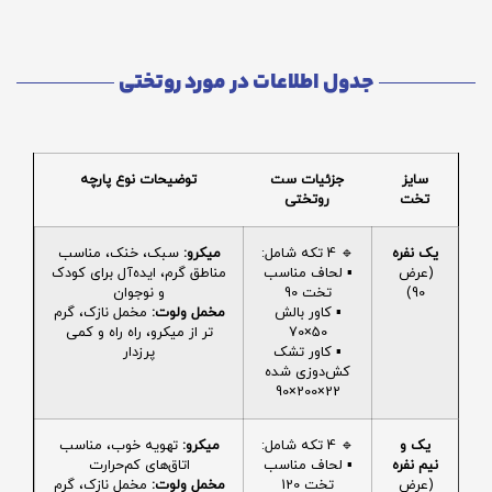
جدول اطلاعات در مورد روتختی
سایز
جزئیات ست
توضیحات نوع پارچه
تخت
روتختی
یک نفره
🔹 4 تکه شامل:
میکرو:
سبک، خنک، مناسب
(عرض
▪️ لحاف مناسب
مناطق گرم، ایده‌آل برای کودک
90)
تخت 90
و نوجوان
▪️ کاور بالش
مخمل ولوت:
مخمل نازک، گرم
50×70
تر از میکرو، راه راه و کمی
▪️ کاور تشک
پرزدار
کش‌دوزی شده
22×200×90
یک و
🔹 4 تکه شامل:
میکرو:
تهویه خوب، مناسب
نیم نفره
▪️ لحاف مناسب
اتاق‌های کم‌حرارت
(عرض
تخت 120
مخمل ولوت:
مخمل نازک، گرم