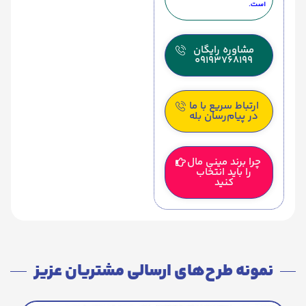
است.
مشاوره رایگان
09193768199
ارتباط سریع با ما
در پیام‌رسان بله
چرا برند مینی مال
را باید انتخاب
کنید
نمونه طرح‌های ارسالی مشتریان عزیز