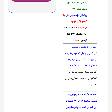
روتختی دو نفره برای
تخت عرض 160
روتختی‌
برند مینی مال
با
آستر رنگی تولید
می‌شوند و
سود شما از
این خدمت 300 هزار
تومان
است.
ارسال از فروشگاه توسط
تیپاکس و چاپار انجام می‌شود و
در مورد تاریخ رسیدن مرسوله
چاپار و تیپاکس پاسخگو هستند.
(هزینه ارسال طبق تعرفه این
شرکتها و به عهده مشتری گرامی
است)
اختلاف رنگ محصول نهایی با
عکس سایت 10 الی 20 درصد و
این امر در خدمات چاپ طبیعی