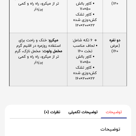
120)
▪️ کاور بالش
تر از میکرو، راه راه و کمی
50×70
پرزدار
▪️ کاور تشک
کش‌دوزی شده
22×200×120
دو نفره
🔹 6 تکه شامل:
میکرو:
خنک و راحت برای
(عرض
▪️ لحاف مناسب
استفاده روزمره در اقلیم گرم
160)
تخت 160
مخمل ولوت:
مخمل نازک، گرم
▪️ کاور بالش
تر از میکرو، راه راه و کمی
50×70
پرزدار
▪️ کاور تشک
کش‌دوزی شده
22×200×160
توضیحات
توضیحات تکمیلی
نظرات (0)
توضیحات