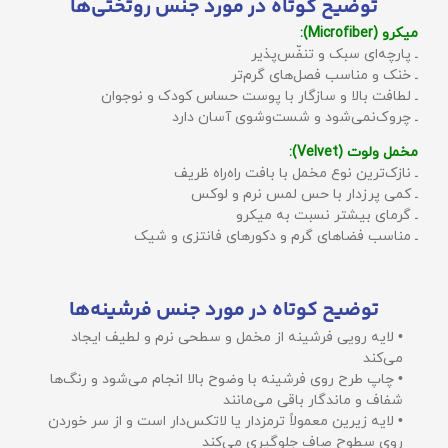
توضیح کوتاه در مورد جنس روتختی‌ها
میکرو (Microfiber):
ـ پارچه‌ای سبک و تنفّس‌پذیر
ـ خنک و مناسب فصل‌های گرم‌تر
ـ لطافت بالا و سازگار با پوست حساس کودک و نوجوان
ـ چروک‌نمی‌شود و شست‌وشوی آسان دارد
مخمل ولوت (Velvet):
ـ نازک‌ترین نوع مخمل با بافت راه‌راه ظریف
ـ کمی پرزدار با حس لمس نرم و لوکس
ـ گرمای بیشتر نسبت به میکرو
ـ مناسب فضاهای گرم و دکورهای فانتزی و شیک
توضیح کوتاه در مورد جنس فرشینه‌ها
• لایه رویی فرشینه از مخمل و سطحی نرم و لطیف ایجاد
می‌کند
• چاپ طرح روی فرشینه با وضوح بالا انجام می‌شود و رنگ‌ها
شفاف و ماندگار باقی می‌مانند
• لایه زیرین معمولاً ترمزدار یا لاتکس‌دار است و از سر خوردن
روی سطوح صاف جلوگیری می‌کند