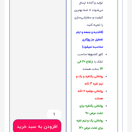
تولید و آماده ارسال
می‌شوند تا شما بهترین
کیفیت و سفارشی‌سازی
را تجربه کنید.
(5شنبه و جمعه و ایام
تعطیل جز روزکاری
محاسبه نمیشود)
کاور کشدوزها مناسب
تشک با ا
رتفاع 20 الی
22
سانت هستند
روتختی یکنفره و یک و
نیم نفره 4 تکه
روتختی دونفره 6 تکه
هستند
روتختی یکنفره برای
تخت عرض 90
روتختی یک و نیم نفره
افزودن به سبد خرید
برای تخت عرض 120