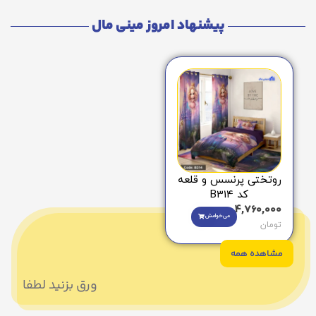
پیشنهاد امروز مینی مال
روتختی پرنسس و قلعه
کد B314
4,760,000
می‌خوامش
تومان
مشاهده همه
ورق بزنید لطفا