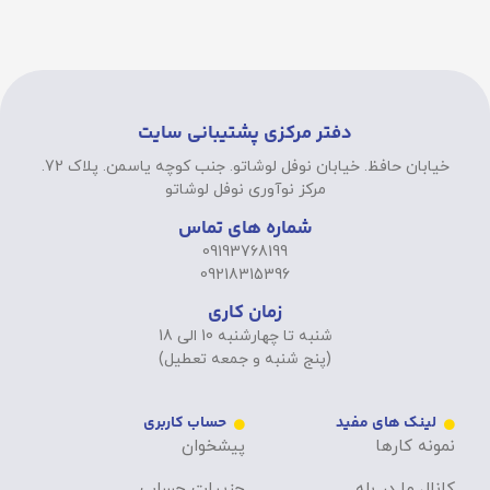
دفتر مرکزی پشتیبانی سایت
خیابان حافظ. خیابان نوفل لوشاتو. جنب کوچه یاسمن. پلاک 72.
مرکز نوآوری نوفل لوشاتو
شماره های تماس
09193768199
09218315396
زمان کاری
شنبه تا چهارشنبه 10 الی 18
(پنج شنبه و جمعه تعطیل)
لینک های مفید
حساب کاربری
نمونه کارها
پیشخوان
کانال ما در بله
جزییات حساب