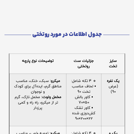
جدول اطلاعات در مورد روتختی
سایز
جزئیات ست
توضیحات نوع پارچه
تخت
روتختی
یک نفره
🔹 4 تکه شامل:
میکرو:
سبک، خنک، مناسب
(عرض
▪️ لحاف مناسب
مناطق گرم، ایده‌آل برای کودک
90)
تخت 90
و نوجوان
▪️ کاور بالش
مخمل ولوت:
مخمل نازک، گرم
50×70
تر از میکرو، راه راه و کمی
▪️ کاور تشک
پرزدار
کش‌دوزی شده
22×200×90
یک و
🔹 4 تکه شامل:
میکرو:
تهویه خوب، مناسب