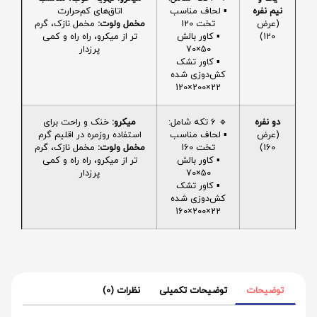
نیم نفره
▪️ لحاف مناسب
اتاق‌های کم‌حرارت
(عرض
تخت 120
مخمل ولوت:
مخمل نازک، گرم
120)
▪️ کاور بالش
تر از میکرو، راه راه و کمی
50×70
پرزدار
▪️ کاور تشک
کش‌دوزی شده
22×200×120
دو نفره
🔹 6 تکه شامل:
میکرو:
خنک و راحت برای
(عرض
▪️ لحاف مناسب
استفاده روزمره در اقلیم گرم
160)
تخت 160
مخمل ولوت:
مخمل نازک، گرم
▪️ کاور بالش
تر از میکرو، راه راه و کمی
50×70
پرزدار
▪️ کاور تشک
کش‌دوزی شده
22×200×160
توضیحات
توضیحات تکمیلی
نظرات (0)