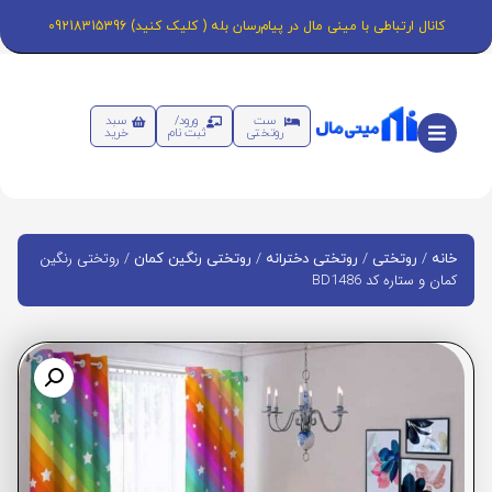
کانال ارتباطی با مینی مال در پیام‌رسان بله ( کلیک کنید) 09218315396
ست
ورود/
سبد
روتختی
ثبت نام
خرید
/
/
/
/ روتختی رنگین
خانه
روتختی
روتختی دخترانه
روتختی رنگین کمان
کمان و ستاره کد BD1486