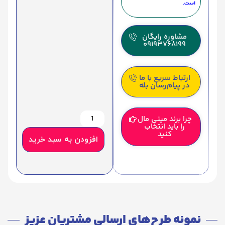
است.
مشاوره رایگان
09193768199
ارتباط سریع با ما
در پیام‌رسان بله
چرا برند مینی مال
را باید انتخاب
کنید
افزودن به سبد خرید
نمونه طرح‌های ارسالی مشتریان عزیز