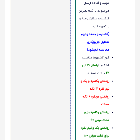
تولید و آماده ارسال
می‌شوند تا شما بهترین
کیفیت و سفارشی‌سازی
را تجربه کنید.
(5شنبه و جمعه و ایام
تعطیل جز روزکاری
محاسبه نمیشود)
کاور کشدوزها مناسب
تشک با ا
رتفاع 20 الی
22
سانت هستند
روتختی یکنفره و یک و
نیم نفره 4 تکه
روتختی دونفره 6 تکه
هستند
روتختی یکنفره برای
تخت عرض 90
روتختی یک و نیم نفره
برای تخت عرض 120