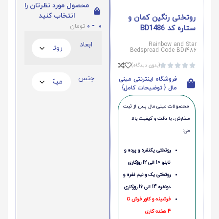
محصول مورد نظرتان را
انتخاب کنید
روتختی رنگین کمان و
0
-
0
تومان
ستاره کد BD1486
ابعاد
Rainbow and Star
Bedspread Code BD1486
(بدون دیدگاه)





جنس
فروشگاه اینترنتی مینی
مال { توضیحات کامل}
محصولات مینی‌ مال پس از ثبت
سفارش، با دقت و کیفیت بالا
طی:
روتختی یکنفره و پرده و
تابلو 10 الی 12 روزکاری
روتختی یک و نیم نفره و
دونفره 14 الی 16 روزکاری
فرشینه و کاور فرش تا
4 هفته کاری