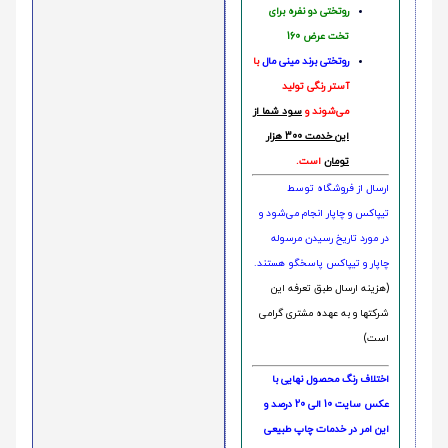
روتختی دو نفره برای
تخت عرض 160
روتختی‌
برند مینی مال
با
آستر رنگی تولید
می‌شوند و
سود شما از
این خدمت 300 هزار
تومان
است.
ارسال از فروشگاه توسط
تیپاکس و چاپار انجام می‌شود و
در مورد تاریخ رسیدن مرسوله
چاپار و تیپاکس پاسخگو هستند.
(هزینه ارسال طبق تعرفه این
شرکتها و به عهده مشتری گرامی
است)
اختلاف رنگ محصول نهایی با
عکس سایت 10 الی 20 درصد و
این امر در خدمات چاپ طبیعی