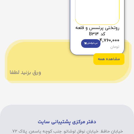
روتختی پرنسس و قلعه
کد B314
4,760,000
می‌خوامش
تومان
مشاهده همه
ورق بزنید لطفا
دفتر مرکزی پشتیبانی سایت
خیابان حافظ. خیابان نوفل لوشاتو. جنب کوچه یاسمن. پلاک 72.