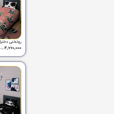
روتختی دخترانه پ
4,760,000
توم