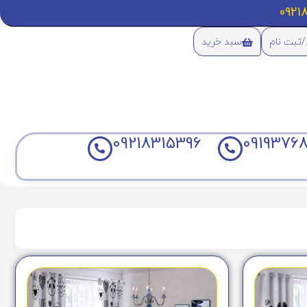
/ثبت نام
سبد خرید
09218315396
09193768