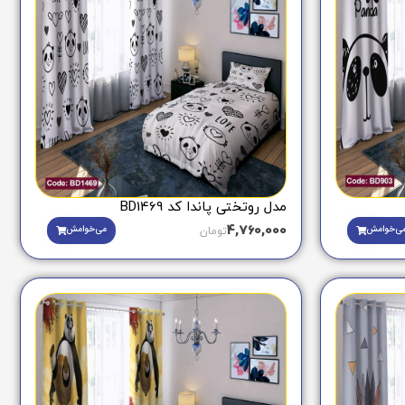
مدل روتختی پاندا کد BD1469
4,760,000
ی‌خوامش
می‌خوامش
تومان