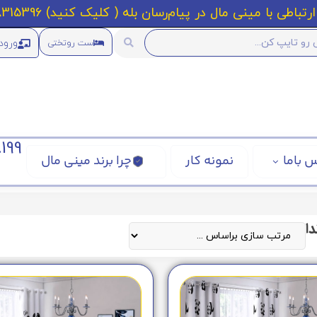
رتباطی با مینی مال در پیام‌رسان بله ( کلیک کنید) 09218315396
ورود
ست روتختی
199
 باما
نمونه کار
چرا برند مینی مال
ا