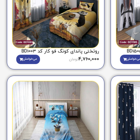
روتختی پاندای کونگ فو کار کد BD1003
4,760,000
ی‌خوامش
می‌خوامش
تومان