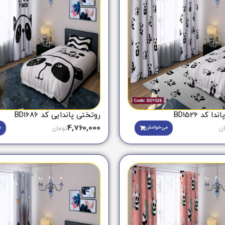
 کد BD1526
روتختی پاندایی کد BD1686
4,760,000
می‌خوامش
م
ان
تومان