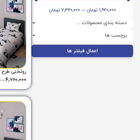
1,920,000
تومان
—
7,320,000
تومان
اعمال فیلتر ها
روتختی طرح پاندا
4,760,000
توم