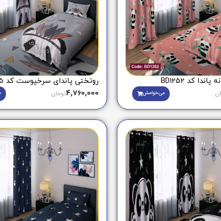
اندا کد BD1252
روتختی پاندای سرخپوست کد BD1505
4,760,000
می‌خوامش
م
ان
تومان