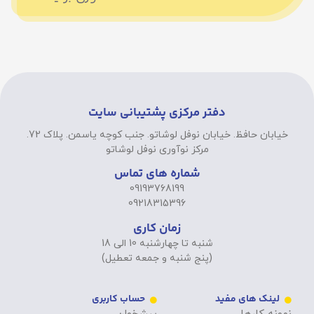
دفتر مرکزی پشتیبانی سایت
خیابان حافظ. خیابان نوفل لوشاتو. جنب کوچه یاسمن. پلاک 72.
مرکز نوآوری نوفل لوشاتو
شماره های تماس
09193768199
09218315396
زمان کاری
شنبه تا چهارشنبه 10 الی 18
(پنج شنبه و جمعه تعطیل)
لینک های مفید
حساب کاربری