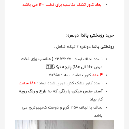
ابعاد کاور تشک مناسب برای تخت 120 می باشد
خرید
روتختی پاندا
دونفره:
روتختی پاندا
دونفره 6 تیکه شامل :
1 عدد لحاف ابعاد : 225*235
( مناسب برای تخت
عرض 160 الی 180
)
پارچه ترک🇹🇷
4 عدد
کاور بالشت ابعاد : 50*70
1 عدد کاور تشک کش دوزی شده ابعاد :
180 سانت
آستر جنس میکرو با رنگی که به طرح و رنگ رویه
کار بیاد
لحاف با الیاف 350 گرم و دوخت کامپیوتری می
باشد