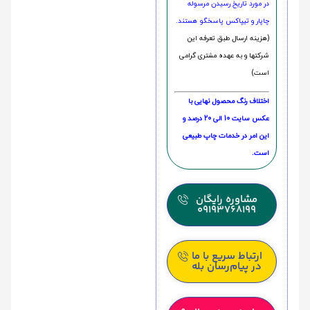
در مورد تاریخ رسیدن مرسوله
چاپار و تیپاکس پاسخگو هستند.
(هزینه ارسال طبق تعرفه این
شرکتها و به عهده مشتری گرامی
است)
اختلاف رنگ محصول نهایی با
عکس سایت 10 الی 20 درصد و
این امر در خدمات چاپ طبیعی
است.
مشاوره رایگان
09193768199
ارتباط سریع با ما
در پیام‌رسان بله