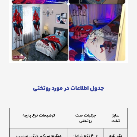
جدول اطلاعات در مورد روتختی
سایز
جزئیات ست
توضیحات نوع پارچه
تخت
روتختی
یک نفره
🔹 4 تکه شامل:
میکرو:
سبک، خنک، مناسب