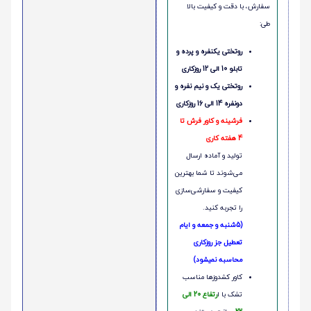
سفارش، با دقت و کیفیت بالا
طی:
روتختی یکنفره و پرده و
تابلو 10 الی 12 روزکاری
روتختی یک و نیم نفره و
دونفره 14 الی 16 روزکاری
فرشینه و کاور فرش تا
4 هفته کاری
تولید و آماده ارسال
می‌شوند تا شما بهترین
کیفیت و سفارشی‌سازی
را تجربه کنید.
(5شنبه و جمعه و ایام
تعطیل جز روزکاری
محاسبه نمیشود)
کاور کشدوزها مناسب
تشک با ا
رتفاع 20 الی