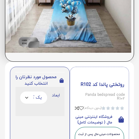
محصول مورد نظرتان را
انتخاب کنید
روتختی پاندا کد R102
Panda bedspread code
ابعاد
R102
(بدون دیدگاه)





فروشگاه اینترنتی مینی
مال { توضیحات کامل}
محصولات مینی‌ مال پس از ثبت