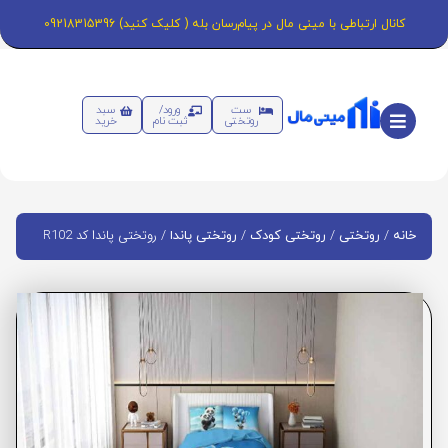
کانال ارتباطی با مینی مال در پیام‌رسان بله ( کلیک کنید) 09218315396
ست
ورود/
سبد
روتختی
ثبت نام
خرید
/
/
/
/ روتختی پاندا کد R102
خانه
روتختی
روتختی کودک
روتختی پاندا