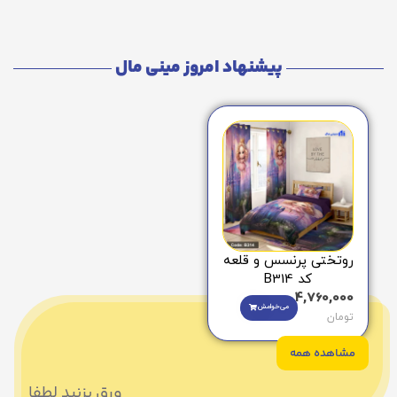
پیشنهاد امروز مینی مال
روتختی پرنسس و قلعه
کد B314
4,760,000
می‌خوامش
تومان
مشاهده همه
ورق بزنید لطفا