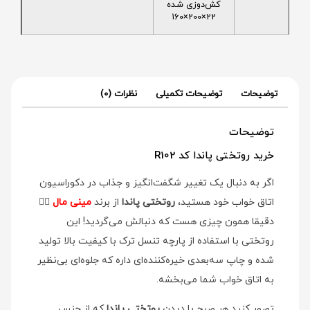
کش‌دوزی شده
22×200×160
توضیحات
توضیحات تکمیلی
نظرات (0)
توضیحات
خرید روتختی پاندا کد R102
اگر به دنبال یک تغییر شگفت‌انگیز و جذاب در دکوراسیون
اتاق خواب خود هستید،
روتختی پاندا
از برند
مینی مال
👉🏻
دقیقا همون چیزی هست که دنبالش می‌گردید! این
روتختی با استفاده از پارچه تنسل ترک با کیفیت بالا تولید
شده و چاپ سه‌بعدی خیره‌کننده‌ای داره که جلوه‌ای بی‌نظیر
به اتاق خواب شما می‌بخشه.
تصور کنید هر صبح با دیدن
روتختی پاندا
که از جنس