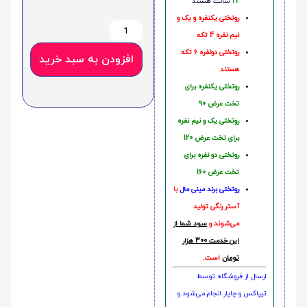
22
سانت هستند
روتختی یکنفره و یک و
نیم نفره 4 تکه
روتختی دونفره 6 تکه
افزودن به سبد خرید
هستند
روتختی یکنفره برای
تخت عرض 90
روتختی یک و نیم نفره
برای تخت عرض 120
روتختی دو نفره برای
تخت عرض 160
روتختی‌
برند مینی مال
با
آستر رنگی تولید
می‌شوند و
سود شما از
این خدمت 300 هزار
تومان
است.
ارسال از فروشگاه توسط
تیپاکس و چاپار انجام می‌شود و