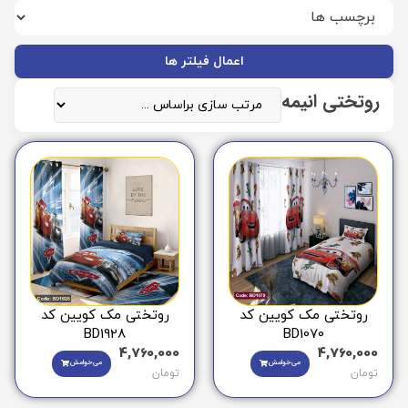
اعمال فیلتر ها
روتختی انیمه
روتختی مک کویین کد
روتختی مک کویین کد
BD1928
BD1070
4,760,000
4,760,000
می‌خوامش
می‌خوامش
تومان
تومان