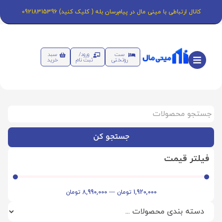
کانال ارتباطی با مینی مال در پیام‌رسان بله ( کلیک کنید) 09218315396
ست
ورود/
سبد
روتختی
ثبت نام
خرید
جستجو کن
فیلتر قیمت
1,920,000
تومان
—
8,990,000
تومان