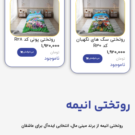
روتختی سگ های نگهبان
روتختی پونی کد R28
کد R30
1,920,000
1,920,000
تومان
می‌خوامش
ناموجود
تومان
می‌خوامش
ناموجود
روتختی انیمه
روتختی انیمه از برند مینی مال، انتخابی ایده‌آل برای عاشقان