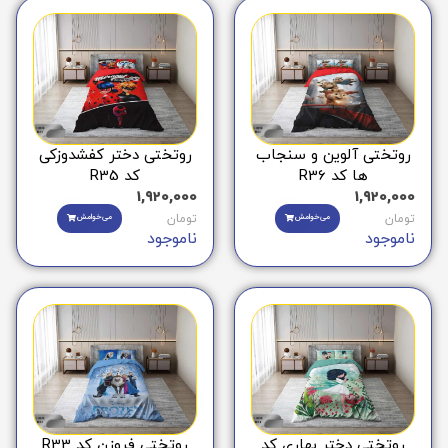
روتختی آلوین و سنجاب
روتختی دختر کفشدوزکی
ها کد R36
کد R35
1,920,000
1,920,000
تومان
می‌خوامش
تومان
می‌خوامش
ناموجود
ناموجود
روتختی دختر بهاری کد
روتختی فروزن کد R33