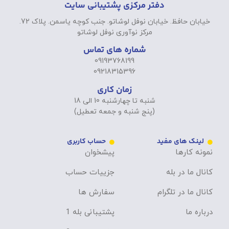
دفتر مرکزی پشتیبانی سایت
خیابان حافظ. خیابان نوفل لوشاتو. جنب کوچه یاسمن. پلاک 72.
مرکز نوآوری نوفل لوشاتو
شماره های تماس
09193768199
09218315396
زمان کاری
شنبه تا چهارشنبه 10 الی 18
(پنج شنبه و جمعه تعطیل)
لینک های مفید
حساب کاربری
نمونه کارها
پیشخوان
کانال ما در بله
جزییات حساب
کانال ما در تلگرام
سفارش ها
درباره ما
پشتیبانی بله 1