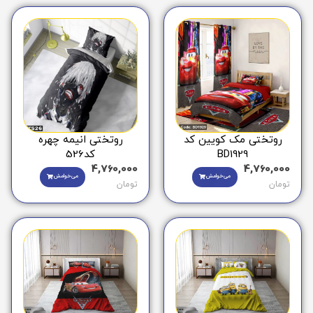
روتختی مک کویین کد
روتختی انیمه چهره
BD1929
کد526
4,760,000
4,760,000
می‌خوامش
می‌خوامش
تومان
تومان