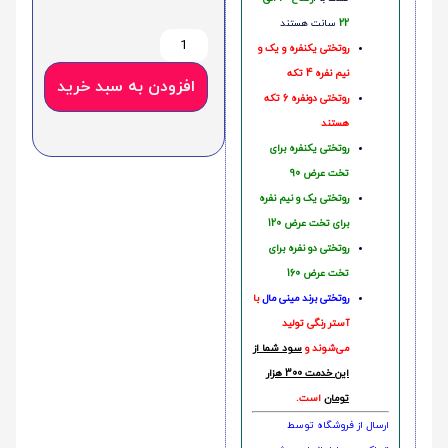
22
سانت هستند
روتختی یکنفره و یک و
نیم نفره 4 تکه
افزودن به سبد خرید
روتختی دونفره 6 تکه
هستند
روتختی یکنفره برای
تخت عرض 90
روتختی یک و نیم نفره
برای تخت عرض 120
روتختی دو نفره برای
تخت عرض 160
روتختی‌
برند مینی مال
با
آستر رنگی تولید
می‌شوند و
سود شما از
این خدمت 300 هزار
تومان
است.
ارسال از فروشگاه توسط