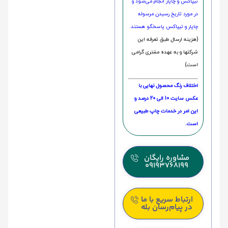
تیپاکس و چاپار انجام می‌شود و
در مورد تاریخ رسیدن مرسوله
چاپار و تیپاکس پاسخگو هستند.
(هزینه ارسال طبق تعرفه این
شرکتها و به عهده مشتری گرامی
است)
اختلاف رنگ محصول نهایی با
عکس سایت 10 الی 20 درصد و
این امر در خدمات چاپ طبیعی
است.
مشاوره رایگان
09193768199
ارتباط سریع با ما
در پیام‌رسان بله