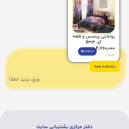
روتختی پرنسس و قلعه
کد B314
4,760,000
می‌خوامش
تومان
مشاهده همه
ورق بزنید لطفا
دفتر مرکزی پشتیبانی سایت