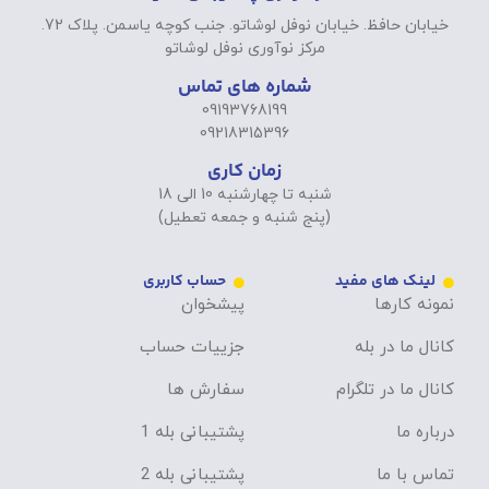
خیابان حافظ. خیابان نوفل لوشاتو. جنب کوچه یاسمن. پلاک 72.
مرکز نوآوری نوفل لوشاتو
شماره های تماس
09193768199
09218315396
زمان کاری
شنبه تا چهارشنبه 10 الی 18
(پنج شنبه و جمعه تعطیل)
لینک های مفید
حساب کاربری
نمونه کارها
پیشخوان
کانال ما در بله
جزییات حساب
کانال ما در تلگرام
سفارش ها
درباره ما
پشتیبانی بله 1
تماس با ما
پشتیبانی بله 2