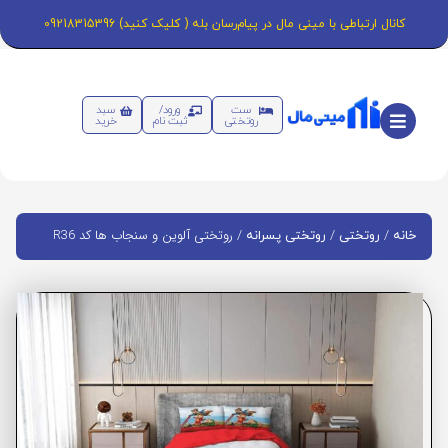
کانال ارتباطی با مینی مال در پیام‌رسان بله ( کلیک کنید) 09218315396
ست
ورود/
سبد
روتختی
ثبت نام
خرید
/
/
/ روتختی آلوین و سنجاب ها کد R36
خانه
روتختی
روتختی پسرانه