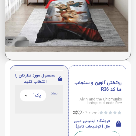
محصول مورد نظرتان را
انتخاب کنید
روتختی آلوین و سنجاب
ها کد R36
ابعاد
Alvin and the Chipmunks
bedspread code R36
(بدون دیدگاه)





فروشگاه اینترنتی مینی
مال { توضیحات کامل}