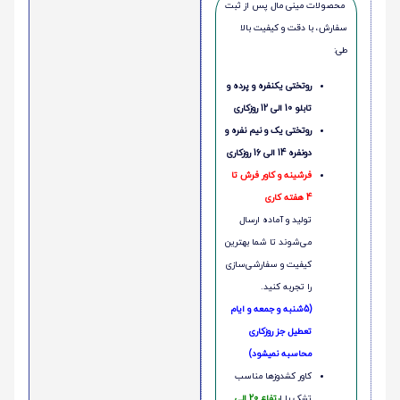
محصولات مینی‌ مال پس از ثبت
سفارش، با دقت و کیفیت بالا
طی:
روتختی یکنفره و پرده و
تابلو 10 الی 12 روزکاری
روتختی یک و نیم نفره و
دونفره 14 الی 16 روزکاری
فرشینه و کاور فرش تا
4 هفته کاری
تولید و آماده ارسال
می‌شوند تا شما بهترین
کیفیت و سفارشی‌سازی
را تجربه کنید.
(5شنبه و جمعه و ایام
تعطیل جز روزکاری
محاسبه نمیشود)
کاور کشدوزها مناسب
تشک با ا
رتفاع 20 الی