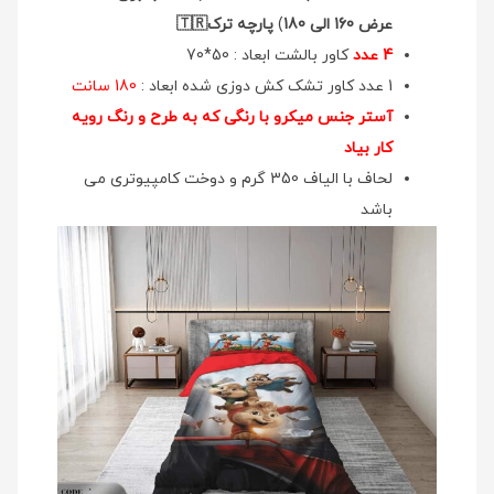
عرض 160 الی 180
)
پارچه ترک🇹🇷
4 عدد
کاور بالشت ابعاد : 50*70
1 عدد کاور تشک کش دوزی شده ابعاد :
180 سانت
آستر جنس میکرو با رنگی که به طرح و رنگ رویه
کار بیاد
لحاف با الیاف 350 گرم و دوخت کامپیوتری می
باشد