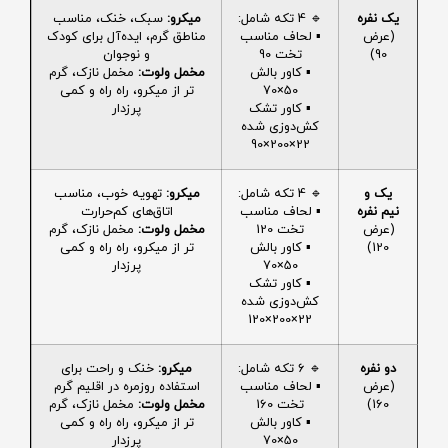
یک نفره
🔹 4 تکه شامل:
میکرو:
سبک، خنک، مناسب
(عرض
▪️ لحاف مناسب
مناطق گرم، ایده‌آل برای کودک
90)
تخت 90
و نوجوان
▪️ کاور بالش
مخمل ولوت:
مخمل نازک، گرم
50×70
تر از میکرو، راه راه و کمی
▪️ کاور تشک
پرزدار
کش‌دوزی شده
22×200×90
یک و
🔹 4 تکه شامل:
میکرو:
تهویه خوب، مناسب
نیم نفره
▪️ لحاف مناسب
اتاق‌های کم‌حرارت
(عرض
تخت 120
مخمل ولوت:
مخمل نازک، گرم
120)
▪️ کاور بالش
تر از میکرو، راه راه و کمی
50×70
پرزدار
▪️ کاور تشک
کش‌دوزی شده
22×200×120
دو نفره
🔹 6 تکه شامل:
میکرو:
خنک و راحت برای
(عرض
▪️ لحاف مناسب
استفاده روزمره در اقلیم گرم
160)
تخت 160
مخمل ولوت:
مخمل نازک، گرم
▪️ کاور بالش
تر از میکرو، راه راه و کمی
50×70
پرزدار