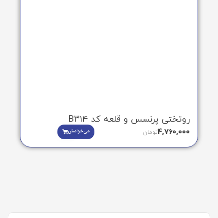
روتختی پرنسس و قلعه کد B314
4,760,000
می‌خوامش
تومان