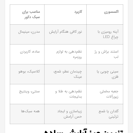
اکسسوری
کاربرد
مناسب برای
سبک دکور
آینه رومیزی با
نور کافی هنگام آرایش
مدرن، مینیمال
چراغ LED
استند براش و رژ
نظم‌دهی به لوازم
ساده، کاربردی
لب
روزمره
سینی چوبی یا
چیدمان عطر، شمع،
کلاسیک، بوهو
فلزی
عینک
جعبه مخملی
نظم‌دهی به طلا و
سنتی، وینتیج
زیورآلات
بدلیجات
گلدان یا شمع
زیباسازی و ایجاد
همه سبک‌ها
تزئینی
حس آرامش