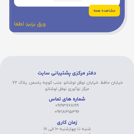
مشاهده همه
ورق بزنید لطفا
دفتر مرکزی پشتیبانی سایت
خیابان حافظ. خیابان نوفل لوشاتو. جنب کوچه یاسمن. پلاک 72.
مرکز نوآوری نوفل لوشاتو
شماره های تماس
09193768199
09218315396
زمان کاری
شنبه تا چهارشنبه 10 الی 18