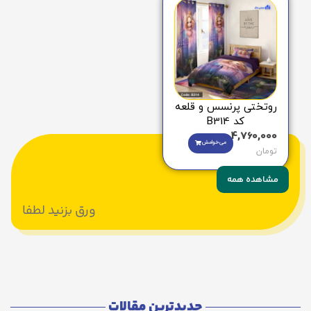
روتختی پرنسس و قلعه
کد B314
4,760,000
می‌خوامش
تومان
مشاهده همه
ورق بزنید لطفا
جدیدترین مقالات