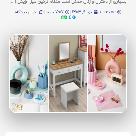
بسیاری از دختران و زنان ممکن است هنگام تزئین میز آرایش […]
alirezad
دی 9, 1403
7:07 ب.ظ
بدون دیدگاه