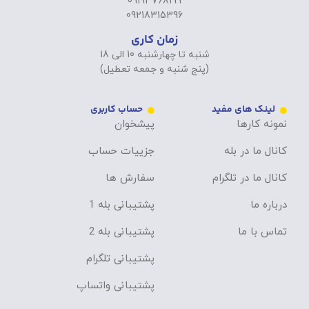
09193768199
09218315396
زمان کاری
شنبه تا چهارشنبه 10 الی 18
(پنج شنبه و جمعه تعطیل)
لینک های مفید
حساب کاربری
نمونه کارها
پیشخوان
کانال ما در بله
جزییات حساب
کانال ما در تلگرام
سفارش ها
درباره ما
پشتیبانی بله 1
تماس با ما
پشتیبانی بله 2
پشتیبانی تلگرام
پشتیبانی واتساپ