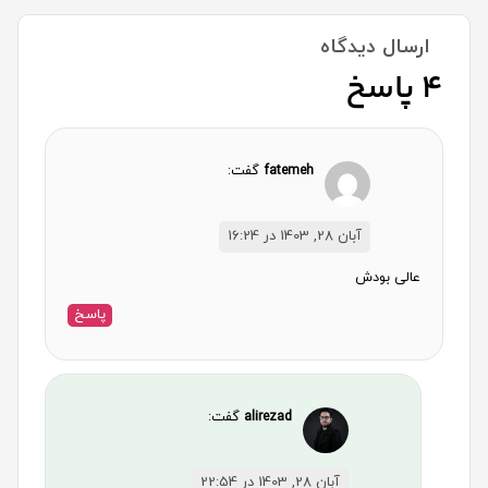
ارسال دیدگاه
4 پاسخ
fatemeh
گفت:
آبان 28, 1403 در 16:24
عالی بودش
پاسخ
alirezad
گفت:
آبان 28, 1403 در 22:54