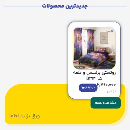
جدیدترین محصولات
روتختی پرنسس و قلعه
کد B314
4,760,000
می‌خوامش
تومان
مشاهده همه
ورق بزنید لطفا