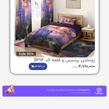
روتختی پرنسس و قلعه کد B314
4,760,000
می‌خوامش
تومان