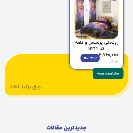
روتختی پرنسس و قلعه
کد B314
4,760,000
می‌خوامش
تومان
مشاهده همه
ورق بزنید لطفا
جدیدترین مقالات