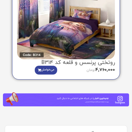
روتختی پرنسس و قلعه کد B314
4,760,000
می‌خوامش
تومان