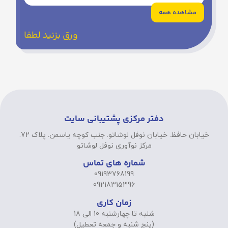
مشاهده همه
ورق بزنید لطفا
دفتر مرکزی پشتیبانی سایت
خیابان حافظ. خیابان نوفل لوشاتو. جنب کوچه یاسمن. پلاک 72.
مرکز نوآوری نوفل لوشاتو
شماره های تماس
09193768199
09218315396
زمان کاری
شنبه تا چهارشنبه 10 الی 18
(پنج شنبه و جمعه تعطیل)