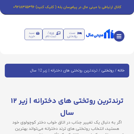
کانال ارتباطی با مینی مال در پیام‌رسان بله ( کلیک کنید) 09218315396
ست
ورود/
سبد
روتختی
ثبت نام
خرید
/
/ ترندترین روتختی‌ های دخترانه | زیر 12 سال
خانه
روتختی
ترندترین روتختی‌ های دخترانه | زیر 12
سال
اگر به دنبال یک تغییر جذاب در اتاق خواب دختر کوچولوی خود
هستید، انتخاب روتختی‌ های ترند دخترانه می‌تواند بهترین