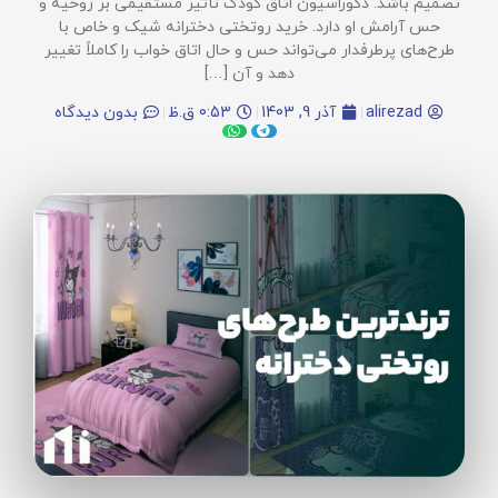
تصمیم باشد. دکوراسیون اتاق کودک تأثیر مستقیمی بر روحیه و
حس آرامش او دارد. خرید روتختی دخترانه شیک و خاص با
طرح‌های پرطرفدار می‌تواند حس و حال اتاق خواب را کاملاً تغییر
دهد و آن […]
alirezad
آذر 9, 1403
0:53 ق.ظ
بدون دیدگاه