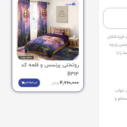
 فرزندانشان
 جنس پارچه
 را با
روتختی پرنسس و قلعه کد
B314
4,760,000
می‌خوامش
تومان
ر خواب
شستشو و