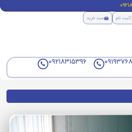
/ثبت نام
سبد خرید
09218315396
09193768