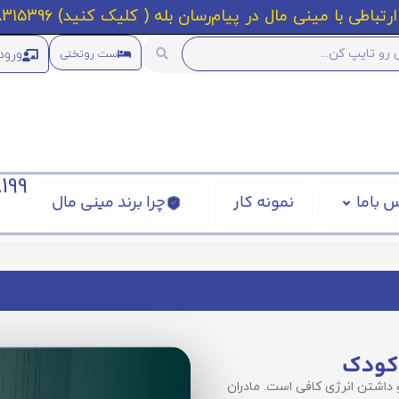
رتباطی با مینی مال در پیام‌رسان بله ( کلیک کنید) 09218315396
ورود
ست روتختی
199
 باما
نمونه کار
چرا برند مینی مال
 کودک
و داشتن انرژی کافی است. مادران