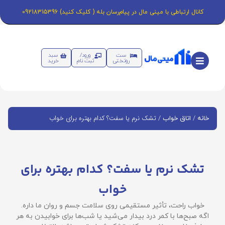
کانال ارتباطی با مینی مال در پیام‌رسان بله ( کلیک کنید) 09218315396
ست
ورود/
سبد
روتختی
ثبت نام
خرید
/
/ تشک نرم یا سفت؟ کدام بهتره برای خواب
خانه
اتاق خواب
تشک نرم یا سفت؟ کدام بهتره برای
خواب
خواب راحت، تأثیر مستقیمی روی سلامت جسم و روان ما داره.
اگه صبح‌ها با کمر درد بیدار می‌شید یا شب‌ها برای خوابیدن به هر