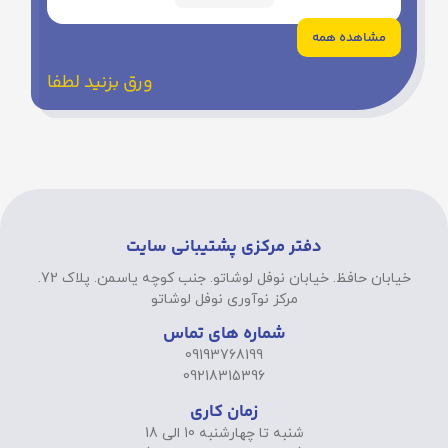
مشاهده همه
ورق بزنید لطفا
دفتر مرکزی پشتیبانی سایت
خیابان حافظ. خیابان نوفل لوشاتو. جنب کوچه یاسمن. پلاک 72.
مرکز نوآوری نوفل لوشاتو
شماره های تماس
09193768199
09218315396
زمان کاری
شنبه تا چهارشنبه 10 الی 18