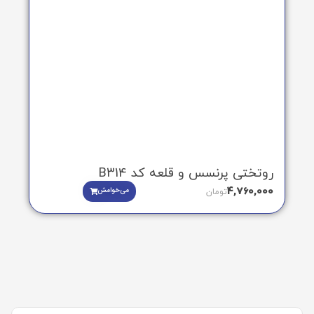
روتختی پرنسس و قلعه کد B314
4,760,000
می‌خوامش
تومان