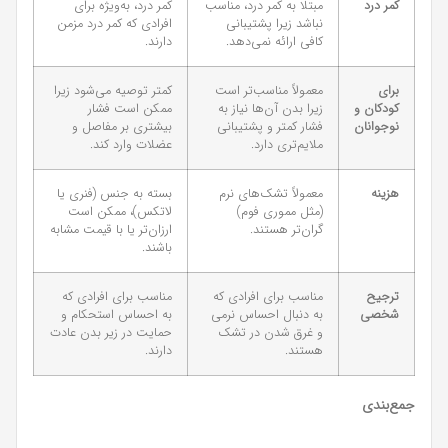
کمر درد
مبتلا به کمر درد، مناسب
کمر درد، به‌ویژه برای
نباشد زیرا پشتیبانی
افرادی که کمر درد مزمن
کافی ارائه نمی‌دهد.
دارند.
برای
معمولاً مناسب‌تر است
کمتر توصیه می‌شود زیرا
کودکان و
زیرا بدن آن‌ها نیاز به
ممکن است فشار
نوجوانان
فشار کمتر و پشتیبانی
بیشتری بر مفاصل و
ملایم‌تری دارد.
عضلات وارد کند.
هزینه
معمولاً تشک‌های نرم
بسته به جنس (فنری یا
(مثل مموری فوم)
لاتکس)، ممکن است
گران‌تر هستند.
ارزان‌تر یا با قیمت مشابه
باشند.
ترجیح
مناسب برای افرادی که
مناسب برای افرادی که
شخصی
به دنبال احساس نرمی
به احساس استحکام و
و غرق شدن در تشک
حمایت در زیر بدن عادت
هستند.
دارند.
جمع‌بندی