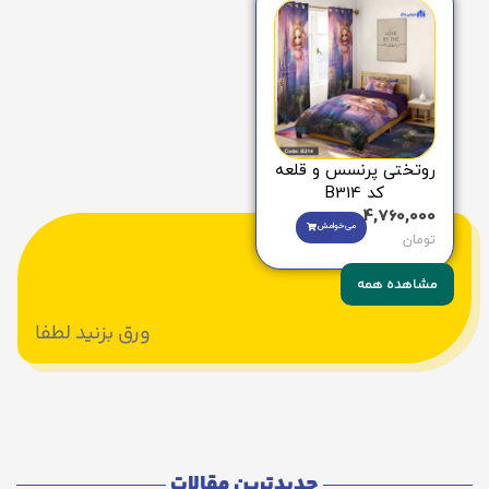
روتختی پرنسس و قلعه
کد B314
4,760,000
می‌خوامش
تومان
مشاهده همه
ورق بزنید لطفا
جدیدترین مقالات