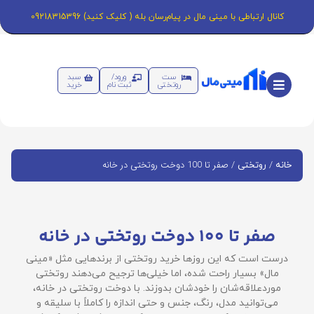
کانال ارتباطی با مینی مال در پیام‌رسان بله ( کلیک کنید) 09218315396
ست
ورود/
سبد
روتختی
ثبت نام
خرید
/
/ صفر تا 100 دوخت روتختی در خانه
خانه
روتختی
صفر تا 100 دوخت روتختی در خانه
درست است که این روزها خرید روتختی از برندهایی مثل «مینی
مال» بسیار راحت شده، اما خیلی‌ها ترجیح می‌دهند روتختی
موردعلاقه‌شان را خودشان بدوزند. با دوخت روتختی در خانه،
می‌توانید مدل، رنگ، جنس و حتی اندازه را کاملاً با سلیقه و