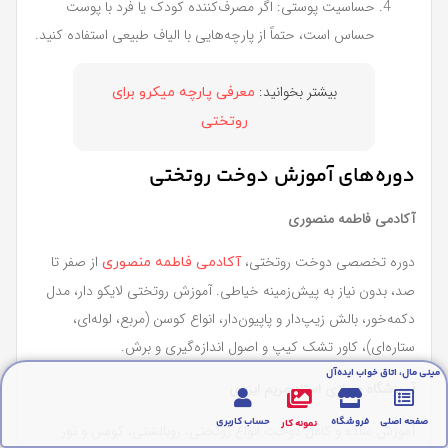
حساسیت پوستی: اگر مصرف‌کننده کودک یا فرد با پوست
حساس است، حتماً از پارچه‌هایی با الیاف طبیعی استفاده کنید.
بیشتر بخوانید:
معرفی پارچه میکرو برای
روتختی
دوره‌های آموزش دوخت روتختی
آکادمی فاطمه منصوری
دوره تخصصی دوخت روتختی،
از صفر تا
آکادمی فاطمه منصوری
صد، بدون نیاز به پیش‌زمینه خیاطی. آموزش روتختی لایکو دار، مدل
دکمه‌خور، بالش زیپ‌دار و پاپیون‌دار، انواع کوسن (مربع، لوله‌ای،
ستاره‌ای)، کاور تشک کیپ و اصول اندازه‌گیری و برش.
مینی مال، اتاق خواب ایده‌آل
آموزشگاه مجازی استاد مریم ایزدی
صفحه اصلی
فروشگاه
حساب کاربری
نمونه کار
آموزش ساده و کامل دوخت انواع روتختی، روبالشتی، کوسن و تور