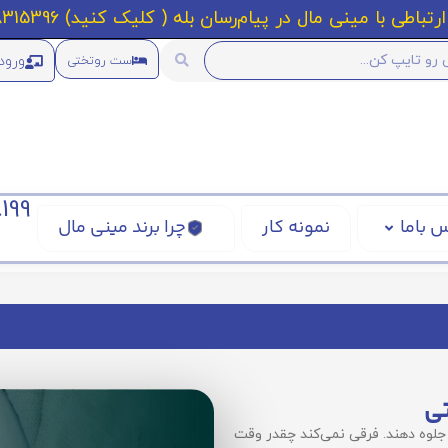
رتباطی با مینی مال در پیام‌رسان بله ( کلیک کنید) 09218315396
ورود
ست روتختی
199
 باما
نمونه کار
چرا برند مینی مال
تی
لوه دهند. فرقی نمی‌کند چقدر وقت