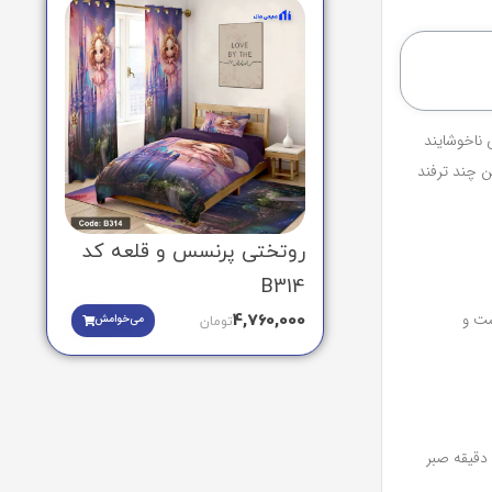
ناخوشایند
ن چند ترفند
روتختی پرنسس و قلعه کد
B314
ست و
4,760,000
می‌خوامش
تومان
دقیقه صبر