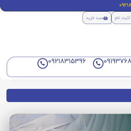
/ثبت نام
سبد خرید
09218315396
09193768