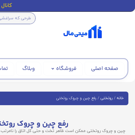
کانال ا
صفحه اصلی
فروشگاه
وبلاگ
تماس
/
/ رفع چین و چروک روتختی
خانه
روتختی
رفع چین و چروک روتخ
چین‌ و چروک‌ روتختی ممکن است ظاهر تخت و حتی کل اتاق را نامرتب ج