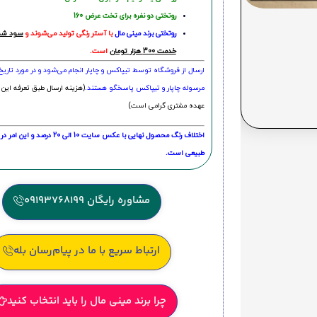
روتختی دو نفره برای تخت عرض 160
روتختی‌
برند مینی مال
با آستر رنگی تولید می‌شوند و
سود شما
خدمت 300 هزار تومان
است.
ارسال از فروشگاه توسط تیپاکس و چاپار انجام می‌شود و در مورد تاری
مرسوله چاپار و تیپاکس پاسخگو هستند.
(هزینه ارسال طبق تعرفه این 
عهده مشتری گرامی است)
اختلاف رنگ محصول نهایی با عکس سایت 10 الی 
طبیعی است.
مشاوره رایگان 09193768199
ارتباط سریع با ما در پیام‌رسان بله
چرا برند مینی مال را باید انتخاب کنید