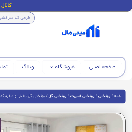
کانال ا
صفحه اصلی
فروشگاه
وبلاگ
تماس
/
/
/
/ روتختی گل بنفش و سفید کد BD1996
خانه
روتختی
روتختی اسپرت
روتختی گل