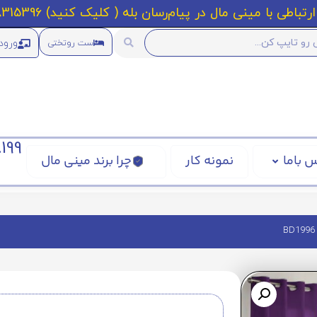
رتباطی با مینی مال در پیام‌رسان بله ( کلیک کنید) 09218315396
ورود
ست روتختی
199
 باما
نمونه کار
چرا برند مینی مال