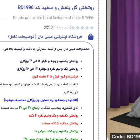
روتختی گل بنفش و سفید کد BD1996
Purple and white floral bedspread code BD1996
(بدون دیدگاه)





فروشگاه اینترنتی مینی مال { توضیحات کامل}
محصولات مینی‌ مال پس از ثبت سفارش، با دقت و کیفیت بالا طی:
روتختی یکنفره و پرده و تابلو 10 الی 12 روزکاری
روتختی یک و نیم نفره و دونفره 14 الی 16 روزکاری
فرشینه و کاور فرش تا 4 هفته کاری
تولید و آماده ارسال می‌شوند تا شما بهترین کیفیت و سفارشی
تجربه کنید.
(5شنبه و جمعه و ایام تعطیل جز روزکاری محاسبه نمیشود)
کاور کشدوزها مناسب تشک با ا
رتفاع 20 الی 22
سانت هستند
روتختی یکنفره و یک و نیم نفره 4 تکه
روتختی دونفره 6 تکه هستند
روتختی یکنفره برای تخت عرض 90
روتختی یک و نیم نفره برای تخت عرض 120