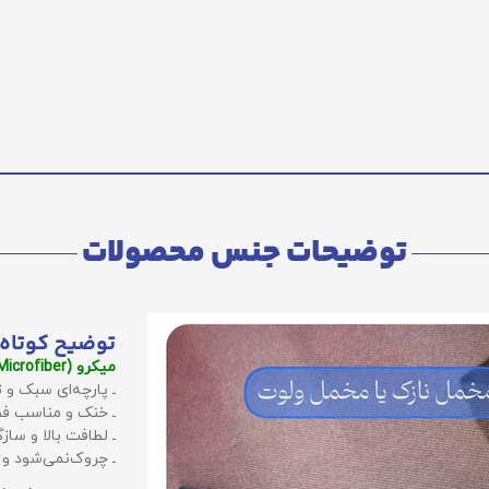
توضیحات جنس محصولات
توضیح کوتاه 
میکرو (Microfiber):
ـ پارچه‌ای سبک و ت
ـ خنک و مناسب فص
ـ لطافت بالا و سا
ـ چروک‌نمی‌شود و