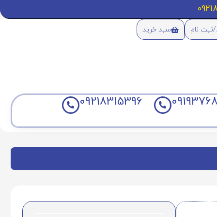
/ثبت نام
سبد خرید
09218315396
09193768