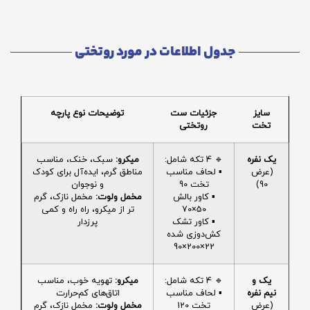
جدول اطلاعات در مورد روتختی
سایز
جزئیات ست
توضیحات نوع پارچه
تخت
روتختی
یک نفره
🔹 4 تکه شامل:
میکرو:
سبک، خنک، مناسب
(عرض
▪️ لحاف مناسب
مناطق گرم، ایده‌آل برای کودک
90)
تخت 90
و نوجوان
▪️ کاور بالش
مخمل ولوت:
مخمل نازک، گرم
50×70
تر از میکرو، راه راه و کمی
▪️ کاور تشک
پرزدار
کش‌دوزی شده
22×200×90
یک و
🔹 4 تکه شامل:
میکرو:
تهویه خوب، مناسب
نیم نفره
▪️ لحاف مناسب
اتاق‌های کم‌حرارت
(عرض
تخت 120
مخمل ولوت:
مخمل نازک، گرم