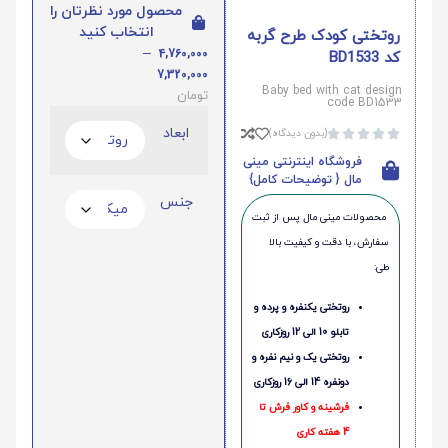
محصول مورد نظرتان را
انتخاب کنید
روتختی کودک طرح گربه
–
4,760,000
کد BD1533
7,320,000
Baby bed with cat design
تومان
code BD1533
ابعاد
(بدون دیدگاه)





فروشگاه اینترنتی مینی
مال { توضیحات کامل}
جنس
محصولات مینی‌ مال پس از ثبت
سفارش، با دقت و کیفیت بالا
طی:
روتختی یکنفره و پرده و
تابلو 10 الی 12 روزکاری
روتختی یک و نیم نفره و
دونفره 14 الی 16 روزکاری
فرشینه و کاور فرش تا
4 هفته کاری