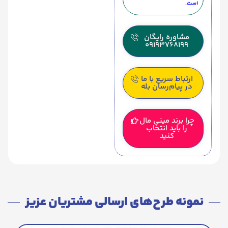
است.
مشاوره رایگان
09193768199
ارتباط سریع با ما
در پیام‌رسان بله
چرا برند مینی مال
را باید انتخاب
کنید
نمونه طرح‌های ارسالی مشتریان عزیز