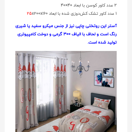
2 عدد کاور کوسن با ابعاد 40×40
1 عدد کاور تشک کش‌دوزی شده با ابعاد
x200x160
25
آستر این روتختی چاپی نیز از جنس میکرو سفید یا شیری
رنگ است و لحاف با الیاف 300 گرمی و دوخت کامپیوتری
تولید شده است.