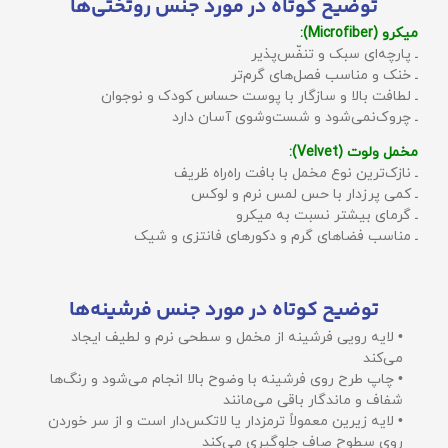
توضیح کوتاه در مورد جنس روتختی‌ها
میکرو (Microfiber):
ـ پارچه‌ای سبک و تنفّس‌پذیر
ـ خنک و مناسب فصل‌های گرم‌تر
ـ لطافت بالا و سازگار با پوست حساس کودک و نوجوان
ـ چروک‌نمی‌شود و شست‌وشوی آسان دارد
مخمل ولوت (Velvet):
ـ نازک‌ترین نوع مخمل با بافت راه‌راه ظریف
ـ کمی پرزدار با حس لمس نرم و لوکس
ـ گرمای بیشتر نسبت به میکرو
ـ مناسب فضاهای گرم و دکورهای فانتزی و شیک
توضیح کوتاه در مورد جنس فرشینه‌ها
• لایه رویی فرشینه از مخمل و سطحی نرم و لطیف ایجاد
می‌کند
• چاپ طرح روی فرشینه با وضوح بالا انجام می‌شود و رنگ‌ها
شفاف و ماندگار باقی می‌مانند
• لایه زیرین معمولاً ترمزدار یا لاتکس‌دار است و از سر خوردن
روی سطوح صاف جلوگیری می‌کند