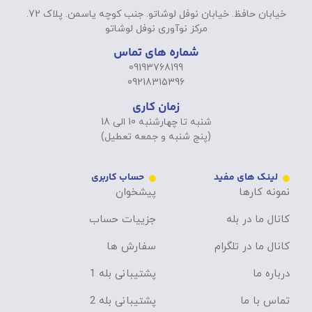
خیابان حافظ. خیابان نوفل لوشاتو. جنب کوچه یاسمن. پلاک 72.
مرکز نوآوری نوفل لوشاتو
شماره های تماس
09193768199
09218315396
زمان کاری
شنبه تا چهارشنبه 10 الی 18
(پنج شنبه و جمعه تعطیل)
لینک های مفید
حساب کاربری
نمونه کارها
پیشخوان
کانال ما در بله
جزییات حساب
کانال ما در تلگرام
سفارش ها
درباره ما
پشتیبانی بله 1
تماس با ما
پشتیبانی بله 2