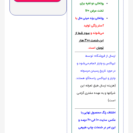
روتختی دو نفره برای
تخت عرض 160
روتختی‌
برند مینی مال
با
آستر رنگی تولید
می‌شوند و
سود شما از
این خدمت 300 هزار
تومان
است.
ارسال از فروشگاه توسط
تیپاکس و چاپار انجام می‌شود و
در مورد تاریخ رسیدن مرسوله
چاپار و تیپاکس پاسخگو هستند.
(هزینه ارسال طبق تعرفه این
شرکتها و به عهده مشتری گرامی
است)
اختلاف رنگ محصول نهایی با
عکس سایت 10 الی 20 درصد و
این امر در خدمات چاپ طبیعی