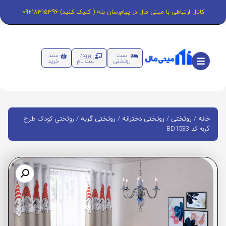
کانال ارتباطی با مینی مال در پیام‌رسان بله ( کلیک کنید) 09218315396
ست
ورود/
سبد
روتختی
ثبت نام
خرید
/
/
/
/ روتختی کودک طرح
خانه
روتختی
روتختی دخترانه
روتختی گربه
گربه کد BD1533