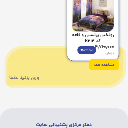
روتختی پرنسس و قلعه
کد B314
4,760,000
می‌خوامش
تومان
مشاهده همه
ورق بزنید لطفا
دفتر مرکزی پشتیبانی سایت