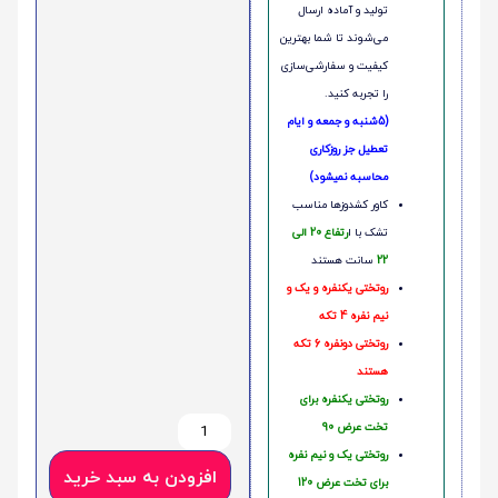
تولید و آماده ارسال
می‌شوند تا شما بهترین
کیفیت و سفارشی‌سازی
را تجربه کنید.
(5شنبه و جمعه و ایام
تعطیل جز روزکاری
محاسبه نمیشود)
کاور کشدوزها مناسب
تشک با ا
رتفاع 20 الی
22
سانت هستند
روتختی یکنفره و یک و
نیم نفره 4 تکه
روتختی دونفره 6 تکه
هستند
روتختی یکنفره برای
تخت عرض 90
روتختی یک و نیم نفره
افزودن به سبد خرید
برای تخت عرض 120