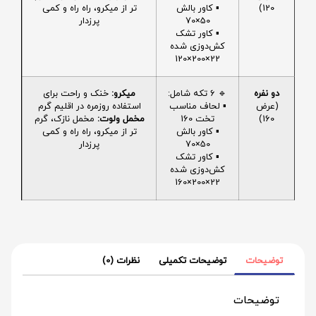
120)
▪️ کاور بالش
تر از میکرو، راه راه و کمی
50×70
پرزدار
▪️ کاور تشک
کش‌دوزی شده
22×200×120
دو نفره
🔹 6 تکه شامل:
میکرو:
خنک و راحت برای
(عرض
▪️ لحاف مناسب
استفاده روزمره در اقلیم گرم
160)
تخت 160
مخمل ولوت:
مخمل نازک، گرم
▪️ کاور بالش
تر از میکرو، راه راه و کمی
50×70
پرزدار
▪️ کاور تشک
کش‌دوزی شده
22×200×160
توضیحات
توضیحات تکمیلی
نظرات (0)
توضیحات