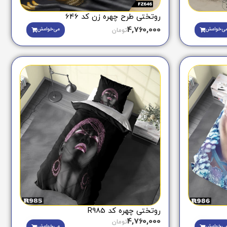
روتختی طرح چهره زن کد 646
4,760,000
ی‌خوامش
می‌خوامش
تومان
روتختی چهره کد R985
4,760,000
تومان
ی‌خوامش
می‌خوامش