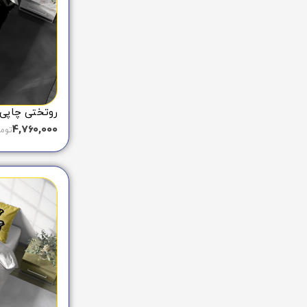
روتختی چاپی ط
4,760,000
توم