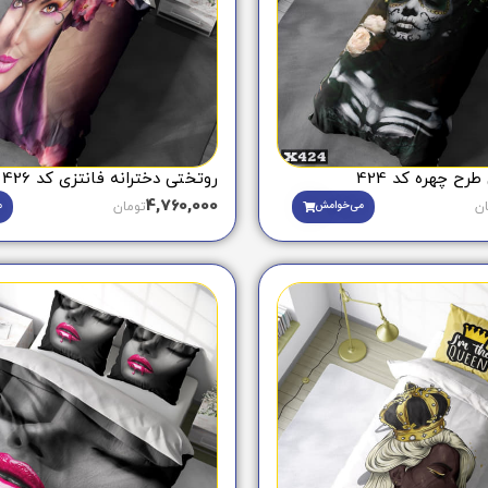
رح چهره کد 424
روتختی دخترانه فانتزی کد 426
4,760,000
می‌خوامش
م
ان
تومان