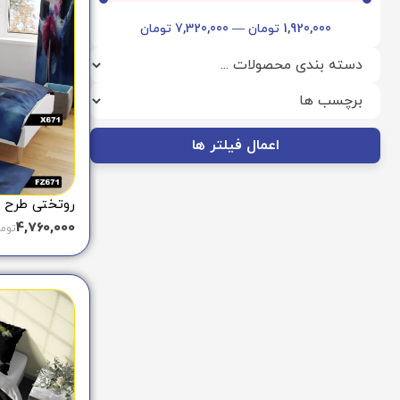
1,920,000
تومان
—
7,320,000
تومان
اعمال فیلتر ها
روتختی طرح رق
4,760,000
توم