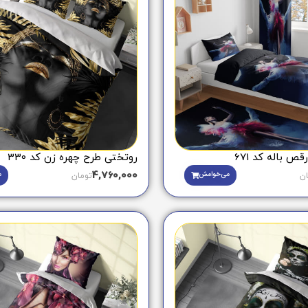
ص باله کد 671
روتختی طرح چهره زن کد 330
4,760,000
می‌خوامش
م
ان
تومان