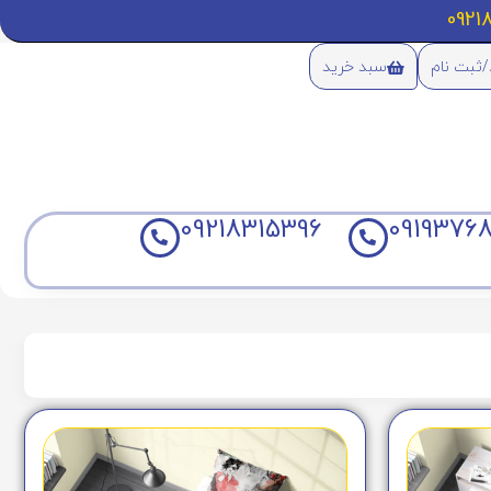
/ثبت نام
سبد خرید
09218315396
09193768