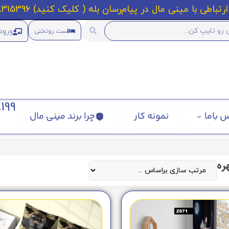
رتباطی با مینی مال در پیام‌رسان بله ( کلیک کنید) 09218315396
ورود
ست روتختی
199
 باما
نمونه کار
چرا برند مینی مال
ره