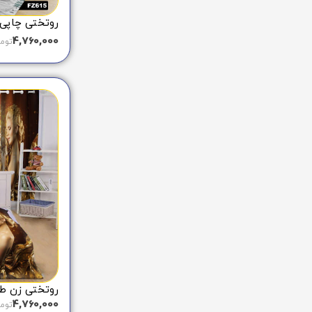
روتختی چاپی مر
4,760,000
توم
روتختی زن طلایی
4,760,000
توم