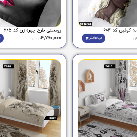
 کوئین کد 604
روتختی طرح چهره زن کد 605
4,760,000
می‌خوامش
م
ان
تومان