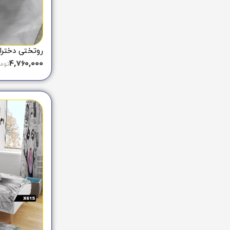
روتختی دخترانه
4,760,000
توم