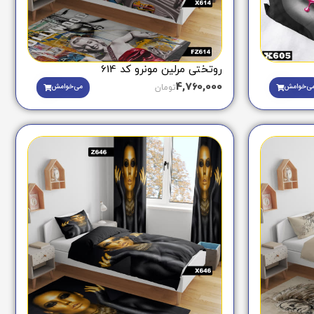
روتختی مرلین مونرو کد 614
4,760,000
ی‌خوامش
می‌خوامش
تومان