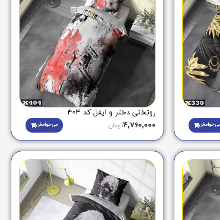
روتختی دختر و ایفل کد 404
4,760,000
ی‌خوامش
می‌خوامش
تومان