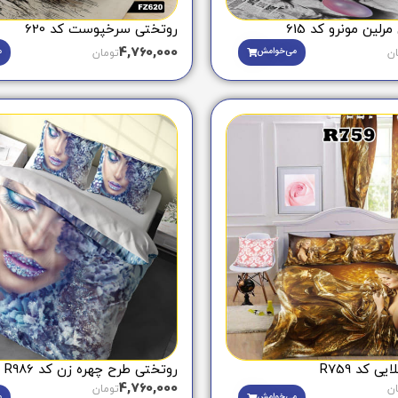
لین مونرو کد 615
روتختی سرخپوست کد 620
4,760,000
می‌خوامش
م
ان
تومان
 کد R759
روتختی طرح چهره زن کد R986
4,760,000
ان
تومان
می‌خوامش
م