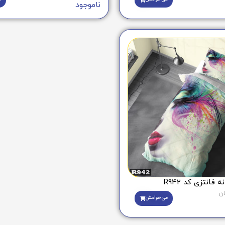
ناموجود
فانتزی کد R942
ان
می‌خوامش