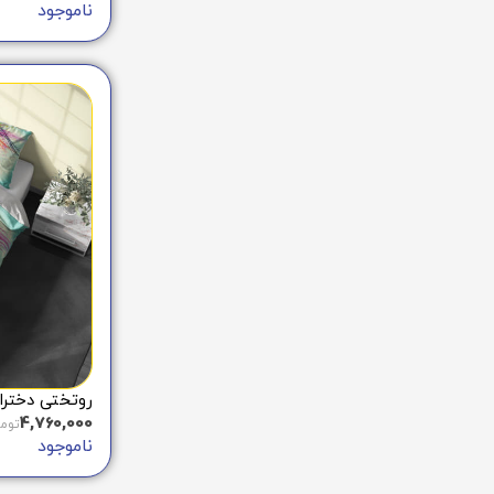
ناموجود
روتختی دخترانه 
4,760,000
توم
ناموجود