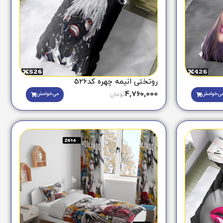
روتختی انیمه چهره کد526
4,760,000
ی‌خوامش
می‌خوامش
تومان