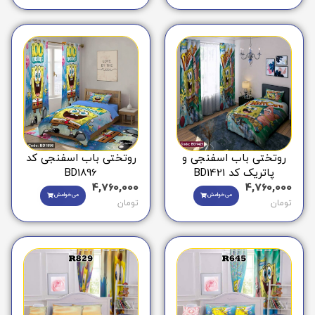
روتختی باب اسفنجی و
روتختی باب اسفنجی کد
پاتریک کد BD1421
BD1896
4,760,000
4,760,000
می‌خوامش
می‌خوامش
تومان
تومان