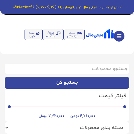
کانال ارتباطی با مینی مال در پیام‌رسان بله ( کلیک کنید) 09218315396
ست
ورود/
سبد
روتختی
ثبت نام
خرید
جستجو کن
فیلتر قیمت
4,760,000
تومان
—
7,320,000
تومان