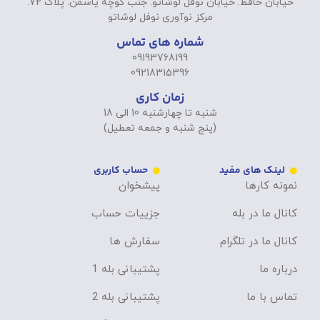
خیابان حافظ. خیابان نوفل لوشاتو. جنب کوچه یاسمن. پلاک 72.
مرکز نوآوری نوفل لوشاتو
شماره های تماس
09193768199
09218315396
زمان کاری
شنبه تا چهارشنبه 10 الی 18
(پنج شنبه و جمعه تعطیل)
لینک های مفید
حساب کاربری
نمونه کارها
پیشخوان
کانال ما در بله
جزییات حساب
کانال ما در تلگرام
سفارش ها
درباره ما
پشتیبانی بله 1
تماس با ما
پشتیبانی بله 2