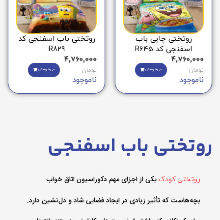
روتختی چاپی باب
روتختی باب اسفنجی کد
اسفنجی کد R645
R829
4,760,000
4,760,000
تومان
می‌خوامش
تومان
می‌خوامش
ناموجود
ناموجود
روتختی باب اسفنجی
یکی از اجزای مهم دکوراسیون اتاق خواب
روتختی کودک
بچه‌هاست که تأثیر زیادی در ایجاد فضایی شاد و دل‌نشین دارد.