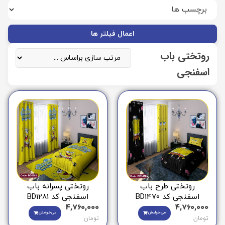
اعمال فیلتر ها
روتختی باب
اسفنجی
روتختی طرح باب
روتختی پسرانه باب
اسفنجی کد BD1470
اسفنجی کد BD1281
4,760,000
4,760,000
می‌خوامش
می‌خوامش
تومان
تومان