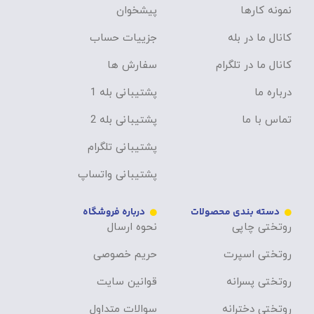
لینک های مفید
حساب کاربری
نمونه کارها
پیشخوان
کانال ما در بله
جزییات حساب
کانال ما در تلگرام
سفارش ها
درباره ما
پشتیبانی بله 1
تماس با ما
پشتیبانی بله 2
پشتیبانی تلگرام
پشتیبانی واتساپ
دسته بندی محصولات
درباره فروشگاه
روتختی چاپی
نحوه ارسال
روتختی اسپرت
حریم خصوصی
روتختی پسرانه
قوانین سایت