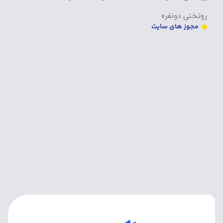
روتختی دخترانه
سوالات متداول
روتختی دونفره
مجوز های سایت