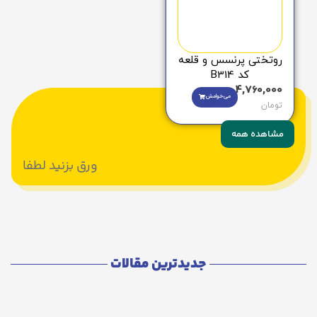
روتختی پرنسس و قلعه
کد B314
4,760,000
می‌خوامش
تومان
مشاهده همه
ورق بزنید لطفا
جدیدترین مقالات