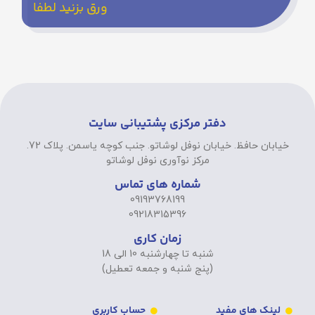
ورق بزنید لطفا
دفتر مرکزی پشتیبانی سایت
خیابان حافظ. خیابان نوفل لوشاتو. جنب کوچه یاسمن. پلاک 72.
مرکز نوآوری نوفل لوشاتو
شماره های تماس
09193768199
09218315396
زمان کاری
شنبه تا چهارشنبه 10 الی 18
(پنج شنبه و جمعه تعطیل)