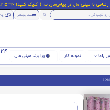
رتباطی با مینی مال در پیام‌رسان بله ( کلیک کنید) 09218315396
ورود
ست روتختی
199
 باما
نمونه کار
چرا برند مینی مال