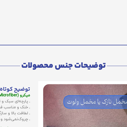
توضیحات جنس محصولات
توضیح کوتاه 
میکرو (Microfiber):
ـ پارچه‌ای سبک و ت
ـ خنک و مناسب فص
ـ لطافت بالا و سا
ـ چروک‌نمی‌شود و