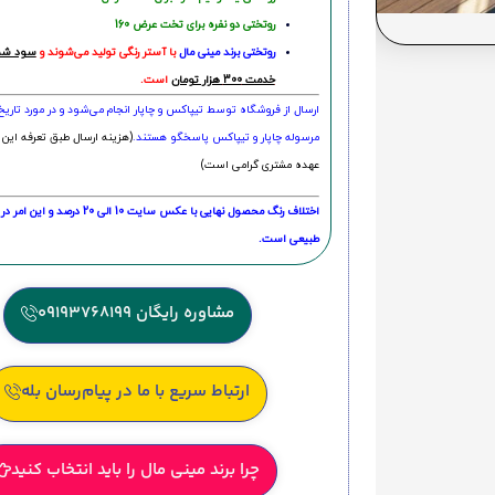
روتختی دو نفره برای تخت عرض 160
روتختی‌
برند مینی مال
با آستر رنگی تولید می‌شوند و
سود شما
خدمت 300 هزار تومان
است.
ارسال از فروشگاه توسط تیپاکس و چاپار انجام می‌شود و در مورد تاری
مرسوله چاپار و تیپاکس پاسخگو هستند.
(هزینه ارسال طبق تعرفه این 
عهده مشتری گرامی است)
اختلاف رنگ محصول نهایی با عکس سایت 10 الی 
طبیعی است.
مشاوره رایگان 09193768199
ارتباط سریع با ما در پیام‌رسان بله
چرا برند مینی مال را باید انتخاب کنید