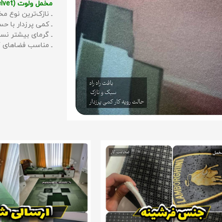
مخمل ولوت (Velvet):
ـ نازک‌ترین نوع مخ
ـ کمی پرزدار با 
ـ گرمای بیشتر نس
ـ مناسب فضاهای گ