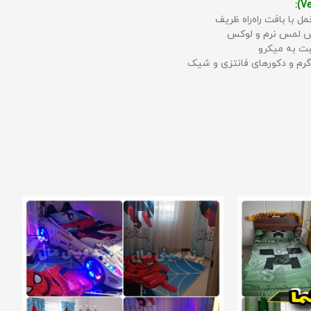
مل با بافت راه‌راه ظریف
حس لمس نرم و لوکس
بت به میکرو
رم و دکورهای فانتزی و شیک