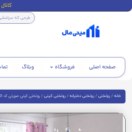
کانال ا
صفحه اصلی
فروشگاه
وبلاگ
تماس
/
/
/
/ روتختی کیتی صورتی کد BD883
خانه
روتختی
روتختی دخترانه
روتختی کیتی