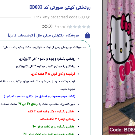
روتختی کیتی صورتی کد BD883
Pink kitty bedspread code BD883
(بدون دیدگاه)





فروشگاه اینترنتی مینی مال { توضیحات کامل}
محصولات مینی‌ مال پس از ثبت سفارش، با دقت و کیفیت بالا طی:
روتختی یکنفره و پرده و تابلو 10 الی 12 روزکاری
روتختی یک و نیم نفره و دونفره 14 الی 16 روزکاری
فرشینه و کاور فرش تا 4 هفته کاری
تولید و آماده ارسال می‌شوند تا شما بهترین کیفیت و سفارشی
تجربه کنید.
(5شنبه و جمعه و ایام تعطیل جز روزکاری محاسبه نمیشود)
کاور کشدوزها مناسب تشک با ا
رتفاع 20 الی 22
سانت هستند
روتختی یکنفره و یک و نیم نفره 4 تکه
روتختی دونفره 6 تکه هستند
روتختی یکنفره برای تخت عرض 90
روتختی یک و نیم نفره برای تخت عرض 120