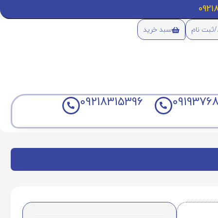
/ثبت نام
سبد خرید
09218315396
09193768