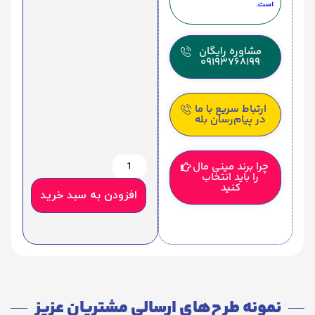
است.
مشاوره رایگان
09193768199
ارتباط سریع با ما
در پیام‌رسان بله
چرا برند مینی مال
را باید انتخاب
کنید
افزودن به سبد خرید
نمونه طرح‌های ارسالی مشتریان عزیز