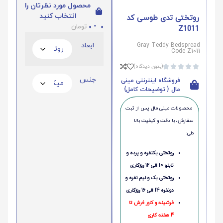
محصول مورد نظرتان را
انتخاب کنید
روتختی تدی طوسی کد
0
-
0
تومان
Z1011
ابعاد
Gray Teddy Bedspread
Code Z1011
(بدون دیدگاه)





جنس
فروشگاه اینترنتی مینی
مال { توضیحات کامل}
محصولات مینی‌ مال پس از ثبت
سفارش، با دقت و کیفیت بالا
طی:
روتختی یکنفره و پرده و
تابلو 10 الی 12 روزکاری
روتختی یک و نیم نفره و
دونفره 14 الی 16 روزکاری
فرشینه و کاور فرش تا
4 هفته کاری