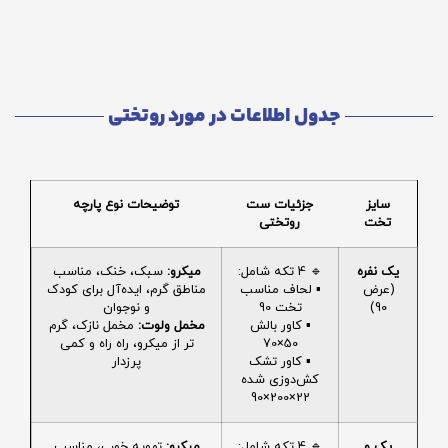
جدول اطلاعات در مورد روتختی
سایز
جزئیات ست
توضیحات نوع پارچه
تخت
روتختی
یک نفره
🔹 4 تکه شامل:
میکرو:
سبک، خنک، مناسب
(عرض
▪️ لحاف مناسب
مناطق گرم، ایده‌آل برای کودک
90)
تخت 90
و نوجوان
▪️ کاور بالش
مخمل ولوت:
مخمل نازک، گرم
50×70
تر از میکرو، راه راه و کمی
▪️ کاور تشک
پرزدار
کش‌دوزی شده
22×200×90
یک و
🔹 4 تکه شامل:
میکرو:
تهویه خوب، مناسب