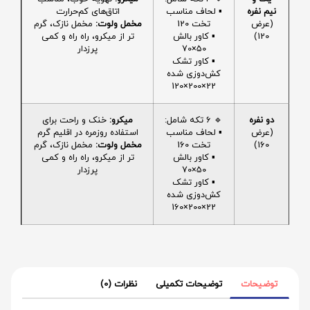
نیم نفره
▪️ لحاف مناسب
اتاق‌های کم‌حرارت
(عرض
تخت 120
مخمل ولوت:
مخمل نازک، گرم
120)
▪️ کاور بالش
تر از میکرو، راه راه و کمی
50×70
پرزدار
▪️ کاور تشک
کش‌دوزی شده
22×200×120
دو نفره
🔹 6 تکه شامل:
میکرو:
خنک و راحت برای
(عرض
▪️ لحاف مناسب
استفاده روزمره در اقلیم گرم
160)
تخت 160
مخمل ولوت:
مخمل نازک، گرم
▪️ کاور بالش
تر از میکرو، راه راه و کمی
50×70
پرزدار
▪️ کاور تشک
کش‌دوزی شده
22×200×160
توضیحات
توضیحات تکمیلی
نظرات (0)