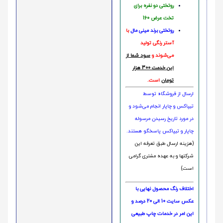
روتختی دو نفره برای
تخت عرض 160
روتختی‌
برند مینی مال
با
آستر رنگی تولید
می‌شوند و
سود شما از
این خدمت 300 هزار
تومان
است.
ارسال از فروشگاه توسط
تیپاکس و چاپار انجام می‌شود و
در مورد تاریخ رسیدن مرسوله
چاپار و تیپاکس پاسخگو هستند.
(هزینه ارسال طبق تعرفه این
شرکتها و به عهده مشتری گرامی
است)
اختلاف رنگ محصول نهایی با
عکس سایت 10 الی 20 درصد و
این امر در خدمات چاپ طبیعی