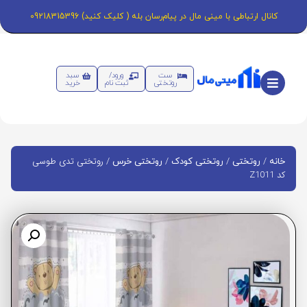
کانال ارتباطی با مینی مال در پیام‌رسان بله ( کلیک کنید) 09218315396
ست
ورود/
سبد
روتختی
ثبت نام
خرید
/
/
/
/ روتختی تدی طوسی
خانه
روتختی
روتختی کودک
روتختی خرس
کد Z1011