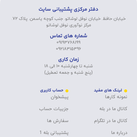
دفتر مرکزی پشتیبانی سایت
خیابان حافظ. خیابان نوفل لوشاتو. جنب کوچه یاسمن. پلاک 72.
مرکز نوآوری نوفل لوشاتو
شماره های تماس
09193768199
09218315396
زمان کاری
شنبه تا چهارشنبه 10 الی 18
(پنج شنبه و جمعه تعطیل)
لینک های مفید
حساب کاربری
نمونه کارها
پیشخوان
کانال ما در بله
جزییات حساب
کانال ما در تلگرام
سفارش ها
درباره ما
پشتیبانی بله 1