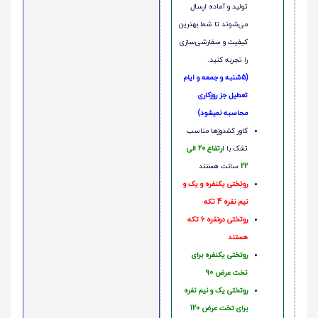
تولید و آماده ارسال
می‌شوند تا شما بهترین
کیفیت و سفارشی‌سازی
را تجربه کنید.
(5شنبه و جمعه و ایام
تعطیل جز روزکاری
محاسبه نمیشود)
کاور کشدوزها مناسب
تشک با ا
رتفاع 20 الی
22
سانت هستند
روتختی یکنفره و یک و
نیم نفره 4 تکه
روتختی دونفره 6 تکه
هستند
روتختی یکنفره برای
تخت عرض 90
روتختی یک و نیم نفره
برای تخت عرض 120