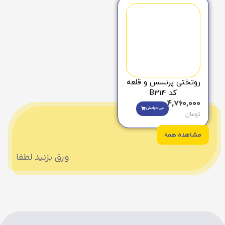
روتختی پرنسس و قلعه
کد B314
4,760,000
می‌خوامش
تومان
مشاهده همه
ورق بزنید لطفا