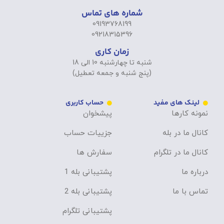
شماره های تماس
09193768199
09218315396
زمان کاری
شنبه تا چهارشنبه 10 الی 18
(پنج شنبه و جمعه تعطیل)
لینک های مفید
حساب کاربری
نمونه کارها
پیشخوان
کانال ما در بله
جزییات حساب
کانال ما در تلگرام
سفارش ها
درباره ما
پشتیبانی بله 1
تماس با ما
پشتیبانی بله 2
پشتیبانی تلگرام