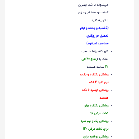
می‌شوند تا شما بهترین
کیفیت و سفارشی‌سازی
را تجربه کنید.
(5شنبه و جمعه و ایام
تعطیل جز روزکاری
محاسبه نمیشود)
کاور کشدوزها مناسب
تشک با ا
رتفاع 20 الی
22
سانت هستند
روتختی یکنفره و یک و
نیم نفره 4 تکه
روتختی دونفره 6 تکه
هستند
روتختی یکنفره برای
تخت عرض 90
روتختی یک و نیم نفره
برای تخت عرض 120
روتختی دو نفره برای