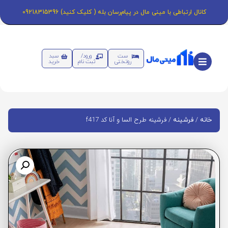
کانال ارتباطی با مینی مال در پیام‌رسان بله ( کلیک کنید) 09218315396
ست
ورود/
سبد
روتختی
ثبت نام
خرید
/
/ فرشینه طرح السا و آنا کد f417
خانه
فرشینه