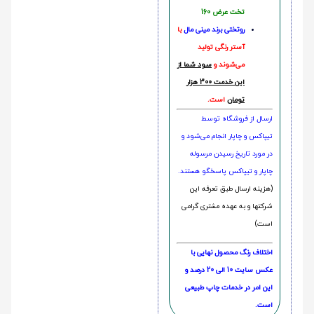
تخت عرض 160
روتختی‌
برند مینی مال
با
آستر رنگی تولید
می‌شوند و
سود شما از
این خدمت 300 هزار
تومان
است.
ارسال از فروشگاه توسط
تیپاکس و چاپار انجام می‌شود و
در مورد تاریخ رسیدن مرسوله
چاپار و تیپاکس پاسخگو هستند.
(هزینه ارسال طبق تعرفه این
شرکتها و به عهده مشتری گرامی
است)
اختلاف رنگ محصول نهایی با
عکس سایت 10 الی 20 درصد و
این امر در خدمات چاپ طبیعی
است.