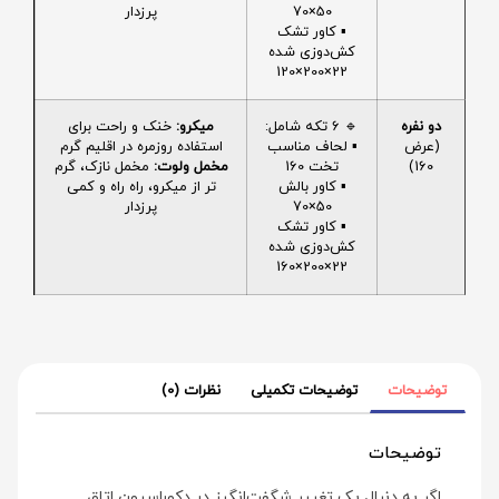
50×70
پرزدار
▪️ کاور تشک
کش‌دوزی شده
22×200×120
دو نفره
🔹 6 تکه شامل:
میکرو:
خنک و راحت برای
(عرض
▪️ لحاف مناسب
استفاده روزمره در اقلیم گرم
160)
تخت 160
مخمل ولوت:
مخمل نازک، گرم
▪️ کاور بالش
تر از میکرو، راه راه و کمی
50×70
پرزدار
▪️ کاور تشک
کش‌دوزی شده
22×200×160
توضیحات
توضیحات تکمیلی
نظرات (0)
توضیحات
اگر به دنبال یک تغییر شگفت‌انگیز در دکوراسیون اتاق