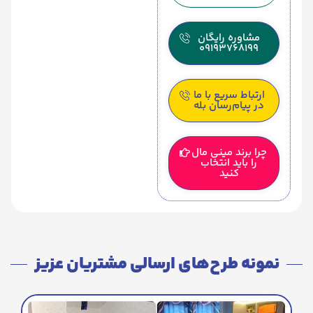
مشاوره رایگان
09193768199
ارتباط سریع با ما
در پیام‌رسان بله
چرا برند مینی مال
را باید انتخاب
کنید
نمونه طرح‌های ارسالی مشتریان عزیز