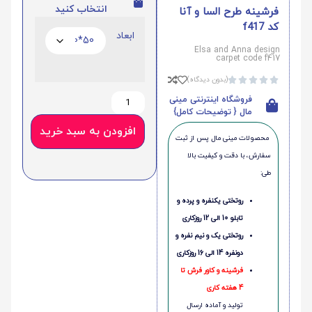
انتخاب کنید
فرشینه طرح السا و آنا
کد f417
ابعاد
Elsa and Anna design
carpet code f417
(بدون دیدگاه)





فروشگاه اینترنتی مینی
مال { توضیحات کامل}
افزودن به سبد خرید
محصولات مینی‌ مال پس از ثبت
سفارش، با دقت و کیفیت بالا
طی:
روتختی یکنفره و پرده و
تابلو 10 الی 12 روزکاری
روتختی یک و نیم نفره و
دونفره 14 الی 16 روزکاری
فرشینه و کاور فرش تا
4 هفته کاری
تولید و آماده ارسال