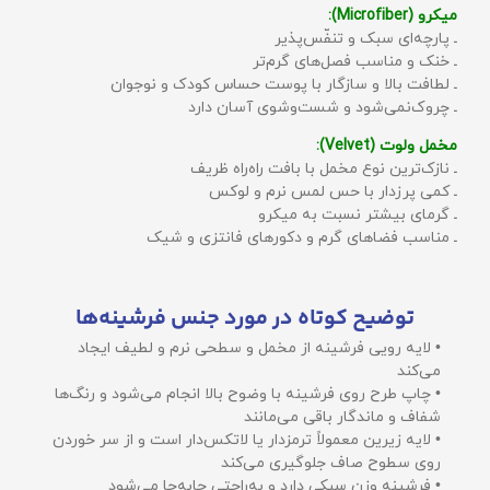
میکرو (Microfiber):
ـ پارچه‌ای سبک و تنفّس‌پذیر
ـ خنک و مناسب فصل‌های گرم‌تر
ـ لطافت بالا و سازگار با پوست حساس کودک و نوجوان
ـ چروک‌نمی‌شود و شست‌وشوی آسان دارد
مخمل ولوت (Velvet):
ـ نازک‌ترین نوع مخمل با بافت راه‌راه ظریف
ـ کمی پرزدار با حس لمس نرم و لوکس
ـ گرمای بیشتر نسبت به میکرو
ـ مناسب فضاهای گرم و دکورهای فانتزی و شیک
توضیح کوتاه در مورد جنس فرشینه‌ها
• لایه رویی فرشینه از مخمل و سطحی نرم و لطیف ایجاد
می‌کند
• چاپ طرح روی فرشینه با وضوح بالا انجام می‌شود و رنگ‌ها
شفاف و ماندگار باقی می‌مانند
• لایه زیرین معمولاً ترمزدار یا لاتکس‌دار است و از سر خوردن
روی سطوح صاف جلوگیری می‌کند
• فرشینه وزن سبکی دارد و به‌راحتی جابه‌جا می‌شود