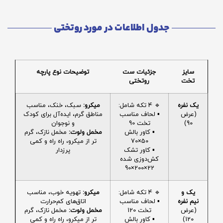
جدول اطلاعات در مورد روتختی
سایز
جزئیات ست
توضیحات نوع پارچه
تخت
روتختی
یک نفره
🔹 4 تکه شامل:
میکرو:
سبک، خنک، مناسب
(عرض
▪️ لحاف مناسب
مناطق گرم، ایده‌آل برای کودک
90)
تخت 90
و نوجوان
▪️ کاور بالش
مخمل ولوت:
مخمل نازک، گرم
50×70
تر از میکرو، راه راه و کمی
▪️ کاور تشک
پرزدار
کش‌دوزی شده
22×200×90
یک و
🔹 4 تکه شامل:
میکرو:
تهویه خوب، مناسب
نیم نفره
▪️ لحاف مناسب
اتاق‌های کم‌حرارت
(عرض
تخت 120
مخمل ولوت:
مخمل نازک، گرم
120)
▪️ کاور بالش
تر از میکرو، راه راه و کمی