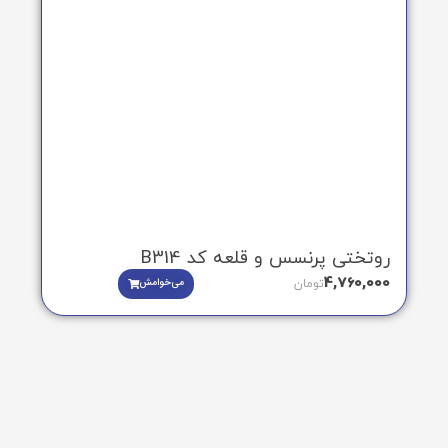
روتختی پرنسس و قلعه کد B314
4,760,000
می‌خوامش
تومان