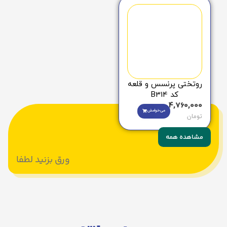
روتختی پرنسس و قلعه
کد B314
4,760,000
می‌خوامش
تومان
مشاهده همه
ورق بزنید لطفا