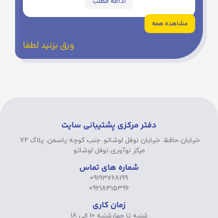
تفاوت پرده پانچ و مینیمال
ادامه مطلب
مشاهده همه
ورق بزنید لطفا
دفتر مرکزی پشتیبانی سایت
خیابان حافظ. خیابان نوفل لوشاتو. جنب کوچه یاسمن. پلاک 72.
مرکز نوآوری نوفل لوشاتو
شماره های تماس
09193768199
09218315396
زمان کاری