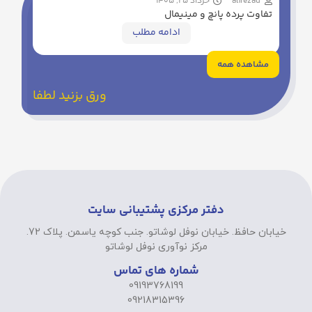
alirezad
خرداد 25, 1405
تفاوت پرده پانچ و مینیمال
ادامه مطلب
مشاهده همه
ورق بزنید لطفا
دفتر مرکزی پشتیبانی سایت
خیابان حافظ. خیابان نوفل لوشاتو. جنب کوچه یاسمن. پلاک 72.
مرکز نوآوری نوفل لوشاتو
شماره های تماس
09193768199
09218315396