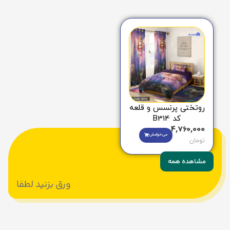
روتختی پرنسس و قلعه
کد B314
4,760,000
می‌خوامش
تومان
مشاهده همه
ورق بزنید لطفا