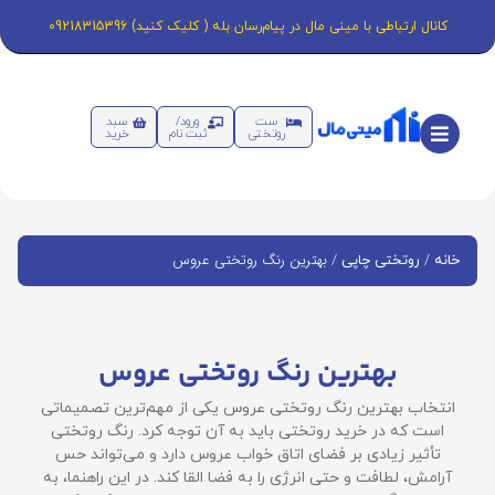
کانال ارتباطی با مینی مال در پیام‌رسان بله ( کلیک کنید) 09218315396
ست
ورود/
سبد
روتختی
ثبت نام
خرید
/
/ بهترین رنگ روتختی عروس
خانه
روتختی چاپی
بهترین رنگ روتختی عروس
انتخاب بهترین رنگ روتختی عروس یکی از مهم‌ترین تصمیماتی
است که در خرید روتختی باید به آن توجه کرد. رنگ روتختی
تأثیر زیادی بر فضای اتاق خواب عروس دارد و می‌تواند حس
آرامش، لطافت و حتی انرژی را به فضا القا کند. در این راهنما، به