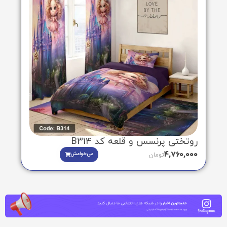
روتختی پرنسس و قلعه کد B314
4,760,000
می‌خوامش
تومان