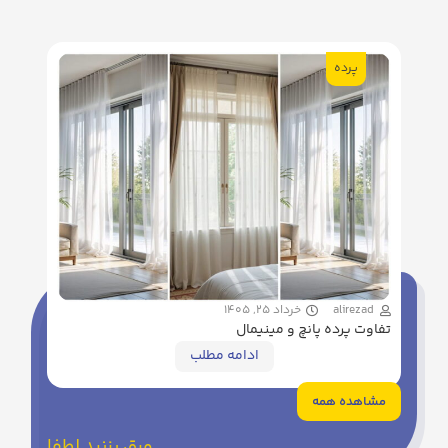
پرده
alirezad
خرداد 25, 1405
تفاوت پرده پانچ و مینیمال
ادامه مطلب
مشاهده همه
ورق بزنید لطفا