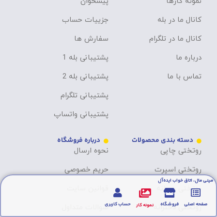
نمونه کارها
پیشخوان
کانال ما در بله
جزییات حساب
کانال ما در تلگرام
سفارش ها
درباره ما
پشتیبانی بله 1
تماس با ما
پشتیبانی بله 2
پشتیبانی تلگرام
پشتیبانی واتساپ
دسته بندی محصولات
درباره فروشگاه
روتختی چاپی
نحوه ارسال
روتختی اسپرت
حریم خصوصی
مینی مال، اتاق خواب ایده‌آل
روتختی پسرانه
قوانین سایت
صفحه اصلی
فروشگاه
حساب کاربری
نمونه کار
روتختی دخترانه
سوالات متداول