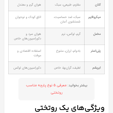
کتان
مقاوم، طبیعی، سبک
هوای گرم و معتدل
میکروفایبر
سبک، ضد حساسیت،
اتاق کودک و نوجوان
شستشوی آسان
مخمل
گرم، لوکس، نرم
هوای سرد و
دکوراسیون‌های خاص
پلی‌استر
بادوام، ارزان، متنوع
استفاده اقتصادی و
موقت
ابریشم
لطیف، گران‌بها، خاص
دکوراسیون‌های لوکس
بیشتر بخوانید:
معرفی 5 نوع پارچه مناسب
روتختی
ویژگی‌های یک روتختی