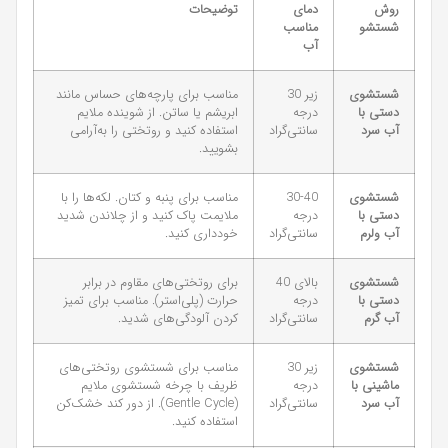
روش
دمای
توضیحات
شستشو
مناسب
آب
شستشوی
زیر 30
مناسب برای پارچه‌های حساس مانند
دستی با
درجه
ابریشم یا ساتن. از شوینده ملایم
آب سرد
سانتی‌گراد
استفاده کنید و روتختی را به‌آرامی
بشویید.
شستشوی
30-40
مناسب برای پنبه و کتان. لکه‌ها را با
دستی با
درجه
ملایمت پاک کنید و از چلاندن شدید
آب ولرم
سانتی‌گراد
خودداری کنید.
شستشوی
بالای 40
برای روتختی‌های مقاوم در برابر
دستی با
درجه
حرارت (پلی‌استر). مناسب برای تمیز
آب گرم
سانتی‌گراد
کردن آلودگی‌های شدید.
شستشوی
زیر 30
مناسب برای شستشوی روتختی‌های
ماشینی با
درجه
ظریف با چرخه شستشوی ملایم
آب سرد
سانتی‌گراد
(Gentle Cycle). از دور کند خشک‌کن
استفاده کنید.