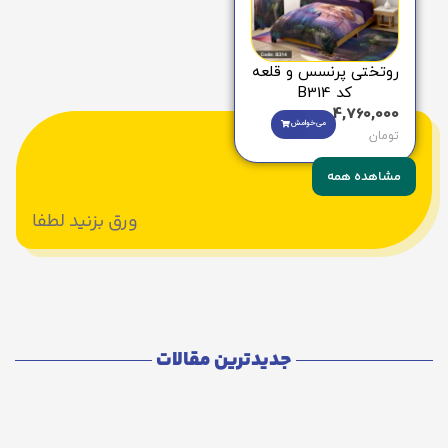
روتختی پرنسس و قلعه
کد B314
4,760,000
می‌خوامش
تومان
مشاهده همه
ورق بزنید لطفا
جدیدترین مقالات