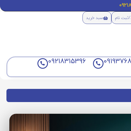
/ثبت نام
سبد خرید
09218315396
09193768