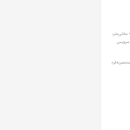
کاور کوسن از اجزای تزئینی سرویس روتختی است که به زیبایی و جذابیت بیشتر تخت خواب کمک می‌کند. این کاورها معمولاً در ابعاد کوچک‌تر، مانند 40×40 سانتی‌متر،
ی سرویس
منحصربه‌فرد