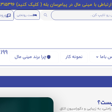
رتباطی با مینی مال در پیام‌رسان بله ( کلیک کنید) 09218315396
ورود
ست روتختی
199
 باما
نمونه کار
چرا برند مینی مال
یست؟
حتی، به زیبایی و دکوراسیون اتاق