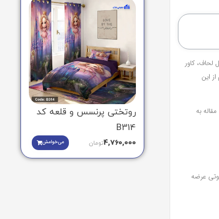
 لحاف، کاور
ز این
قاله به
روتختی پرنسس و قلعه کد
B314
4,760,000
می‌خوامش
تومان
اوتی عرضه