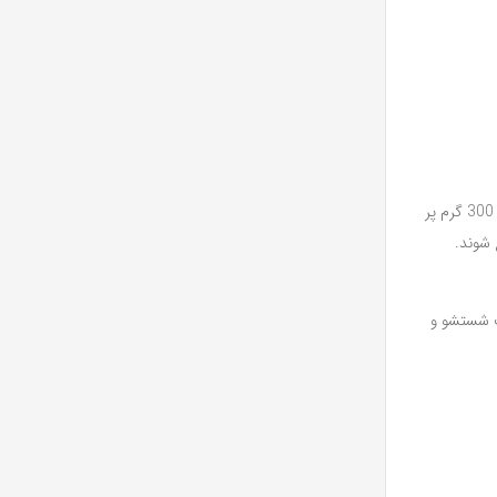
لحاف به عنوان یکی از مهم‌ترین اجزای سرویس روتختی، وظیفه اصلی در گرم نگه داشتن و راحتی بدن در هنگام خواب را برعهده دارد. لحاف‌ها معمولاً با الیاف 300 گرم پر
 شوند.
ت شستشو و