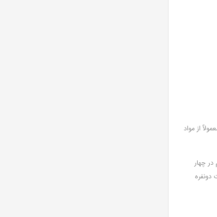
لاً از مواد
 در چهار
 ابعاد 90×200 سانتی‌متر و برای تخت دو‌نفره