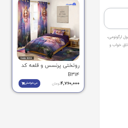
ل ارگونومی،
اتاق خواب و
روتختی پرنسس و قلعه کد
B314
4,760,000
می‌خوامش
تومان