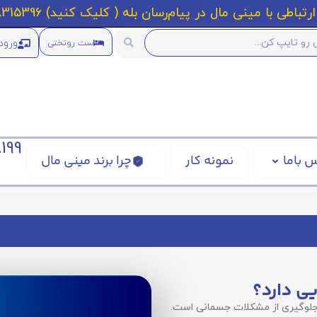
رتباطی با مینی مال در پیام‌رسان بله ( کلیک کنید) 09218315396
ورود
ست روتختی
199
 باما
نمونه کار
چرا برند مینی مال
یی دارد؟
 جلوگیری از مشکلات جسمانی است.