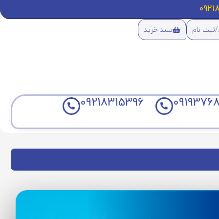
/ثبت نام
سبد خرید
09218315396
09193768