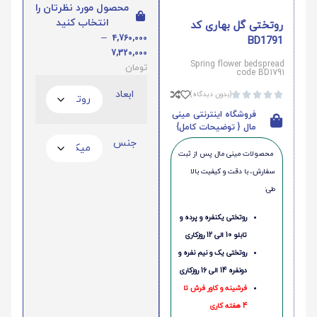
محصول مورد نظرتان را
انتخاب کنید
روتختی گل بهاری کد
–
4,760,000
BD1791
7,320,000
Spring flower bedspread
تومان
code BD1791
ابعاد
(بدون دیدگاه)





فروشگاه اینترنتی مینی
مال { توضیحات کامل}
جنس
محصولات مینی‌ مال پس از ثبت
سفارش، با دقت و کیفیت بالا
طی:
روتختی یکنفره و پرده و
تابلو 10 الی 12 روزکاری
روتختی یک و نیم نفره و
دونفره 14 الی 16 روزکاری
فرشینه و کاور فرش تا
4 هفته کاری