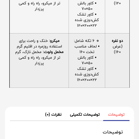
120)
▪️ کاور بالش
تر از میکرو، راه راه و کمی
50×70
پرزدار
▪️ کاور تشک
کش‌دوزی شده
22×200×120
دو نفره
🔹 6 تکه شامل:
میکرو:
خنک و راحت برای
(عرض
▪️ لحاف مناسب
استفاده روزمره در اقلیم گرم
160)
تخت 160
مخمل ولوت:
مخمل نازک، گرم
▪️ کاور بالش
تر از میکرو، راه راه و کمی
50×70
پرزدار
▪️ کاور تشک
کش‌دوزی شده
22×200×160
توضیحات
توضیحات تکمیلی
نظرات (0)
توضیحات