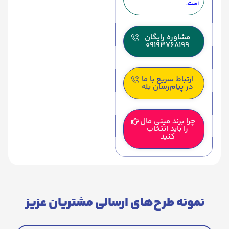
است.
مشاوره رایگان
09193768199
ارتباط سریع با ما
در پیام‌رسان بله
چرا برند مینی مال
را باید انتخاب
کنید
نمونه طرح‌های ارسالی مشتریان عزیز