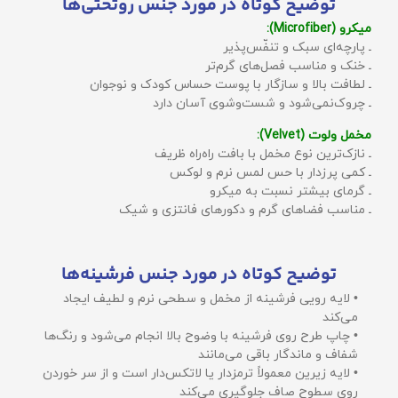
توضیح کوتاه در مورد جنس روتختی‌ها
میکرو (Microfiber):
ـ پارچه‌ای سبک و تنفّس‌پذیر
ـ خنک و مناسب فصل‌های گرم‌تر
ـ لطافت بالا و سازگار با پوست حساس کودک و نوجوان
ـ چروک‌نمی‌شود و شست‌وشوی آسان دارد
مخمل ولوت (Velvet):
ـ نازک‌ترین نوع مخمل با بافت راه‌راه ظریف
ـ کمی پرزدار با حس لمس نرم و لوکس
ـ گرمای بیشتر نسبت به میکرو
ـ مناسب فضاهای گرم و دکورهای فانتزی و شیک
توضیح کوتاه در مورد جنس فرشینه‌ها
• لایه رویی فرشینه از مخمل و سطحی نرم و لطیف ایجاد
می‌کند
• چاپ طرح روی فرشینه با وضوح بالا انجام می‌شود و رنگ‌ها
شفاف و ماندگار باقی می‌مانند
• لایه زیرین معمولاً ترمزدار یا لاتکس‌دار است و از سر خوردن
روی سطوح صاف جلوگیری می‌کند