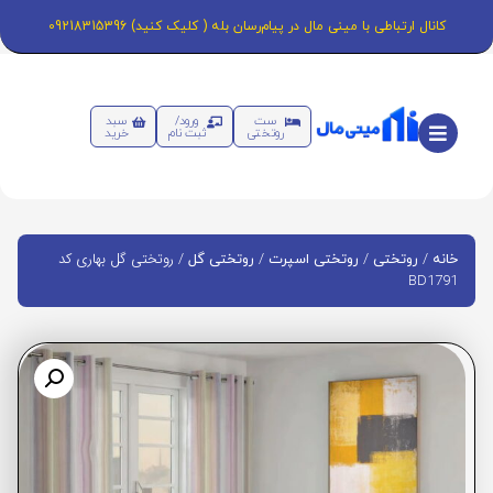
کانال ارتباطی با مینی مال در پیام‌رسان بله ( کلیک کنید) 09218315396
ست
ورود/
سبد
روتختی
ثبت نام
خرید
/
/
/
/ روتختی گل بهاری کد
خانه
روتختی
روتختی اسپرت
روتختی گل
BD1791