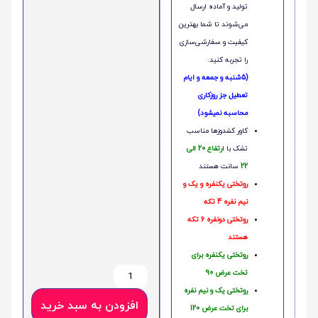
تولید و آماده ارسال
می‌شوند تا شما بهترین
کیفیت و سفارشی‌سازی
را تجربه کنید.
(5شنبه و جمعه و ایام
تعطیل جز روزکاری
محاسبه نمیشود)
کاور کشدوزها مناسب
تشک با ا
رتفاع 20 الی
22
سانت هستند
روتختی یکنفره و یک و
نیم نفره 4 تکه
روتختی دونفره 6 تکه
هستند
روتختی یکنفره برای
تخت عرض 90
روتختی یک و نیم نفره
افزودن به سبد خرید
برای تخت عرض 120