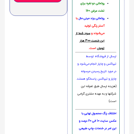
روتختی دو نفره برای
تخت عرض 160
روتختی‌
برند مینی مال
با
آستر رنگی تولید
می‌شوند و
سود شما از
این خدمت 300 هزار
تومان
است.
ارسال از فروشگاه توسط
تیپاکس و چاپار انجام می‌شود و
در مورد تاریخ رسیدن مرسوله
چاپار و تیپاکس پاسخگو هستند.
(هزینه ارسال طبق تعرفه این
شرکتها و به عهده مشتری گرامی
است)
اختلاف رنگ محصول نهایی با
عکس سایت 10 الی 20 درصد و
این امر در خدمات چاپ طبیعی