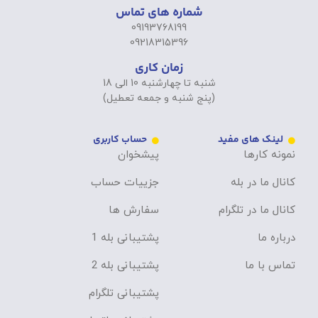
شماره های تماس
09193768199
09218315396
زمان کاری
شنبه تا چهارشنبه 10 الی 18
(پنج شنبه و جمعه تعطیل)
لینک های مفید
حساب کاربری
نمونه کارها
پیشخوان
کانال ما در بله
جزییات حساب
کانال ما در تلگرام
سفارش ها
درباره ما
پشتیبانی بله 1
تماس با ما
پشتیبانی بله 2
پشتیبانی تلگرام