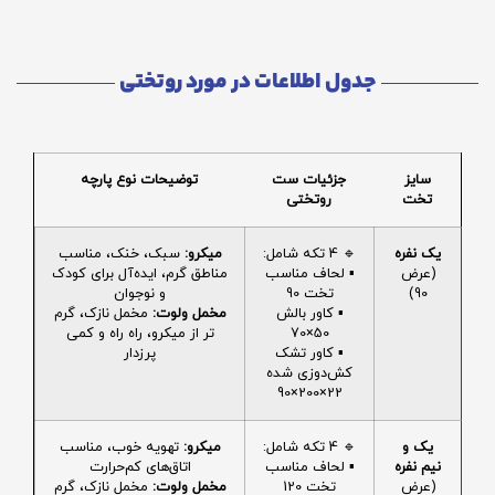
جدول اطلاعات در مورد روتختی
سایز
جزئیات ست
توضیحات نوع پارچه
تخت
روتختی
یک نفره
🔹 4 تکه شامل:
میکرو:
سبک، خنک، مناسب
(عرض
▪️ لحاف مناسب
مناطق گرم، ایده‌آل برای کودک
90)
تخت 90
و نوجوان
▪️ کاور بالش
مخمل ولوت:
مخمل نازک، گرم
50×70
تر از میکرو، راه راه و کمی
▪️ کاور تشک
پرزدار
کش‌دوزی شده
22×200×90
یک و
🔹 4 تکه شامل:
میکرو:
تهویه خوب، مناسب
نیم نفره
▪️ لحاف مناسب
اتاق‌های کم‌حرارت
(عرض
تخت 120
مخمل ولوت:
مخمل نازک، گرم