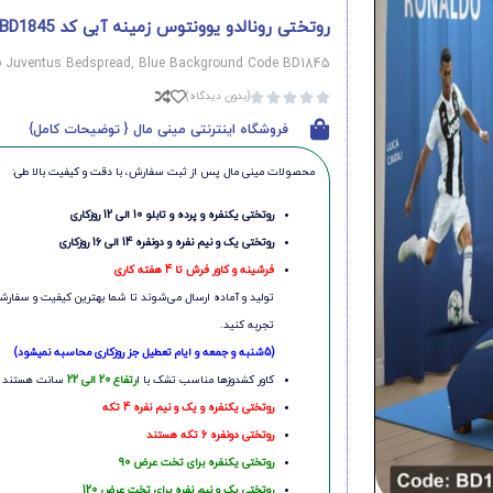
روتختی رونالدو یوونتوس زمینه آبی کد BD1845
 Juventus Bedspread, Blue Background Code BD1845
(بدون دیدگاه)





فروشگاه اینترنتی مینی مال { توضیحات کامل}
محصولات مینی‌ مال پس از ثبت سفارش، با دقت و کیفیت بالا طی:
روتختی یکنفره و پرده و تابلو 10 الی 12 روزکاری
روتختی یک و نیم نفره و دونفره 14 الی 16 روزکاری
فرشینه و کاور فرش تا 4 هفته کاری
تولید و آماده ارسال می‌شوند تا شما بهترین کیفیت و سفارشی
تجربه کنید.
(5شنبه و جمعه و ایام تعطیل جز روزکاری محاسبه نمیشود)
کاور کشدوزها مناسب تشک با ا
رتفاع 20 الی 22
سانت هستند
روتختی یکنفره و یک و نیم نفره 4 تکه
روتختی دونفره 6 تکه هستند
روتختی یکنفره برای تخت عرض 90
روتختی یک و نیم نفره برای تخت عرض 120