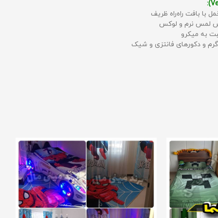
مل با بافت راه‌راه ظریف
حس لمس نرم و لوکس
بت به میکرو
رم و دکورهای فانتزی و شیک