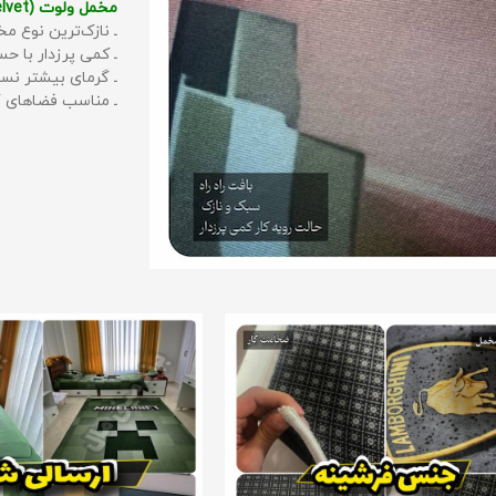
مخمل ولوت (Velvet):
ـ نازک‌ترین نوع مخ
ـ کمی پرزدار با 
ـ گرمای بیشتر نس
ـ مناسب فضاهای گ