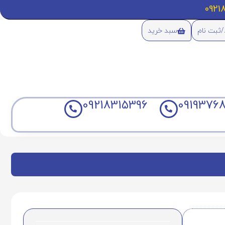
/ثبت نام
سبد خرید
09218315396
09193768