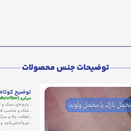
توضیحات جنس محصولات
توضیح کوتاه 
میکرو (Microfiber):
ـ پارچه‌ای سبک و ت
ـ خنک و مناسب فص
ـ لطافت بالا و سا
ـ چروک‌نمی‌شود و