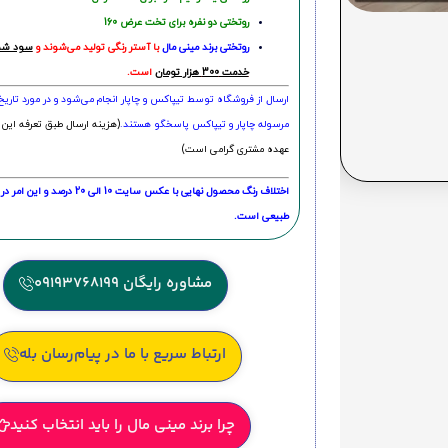
روتختی دو نفره برای تخت عرض 160
روتختی‌
برند مینی مال
با آستر رنگی تولید می‌شوند و
سود شما
خدمت 300 هزار تومان
است.
ارسال از فروشگاه توسط تیپاکس و چاپار انجام می‌شود و در مورد تاری
مرسوله چاپار و تیپاکس پاسخگو هستند.
(هزینه ارسال طبق تعرفه این 
عهده مشتری گرامی است)
اختلاف رنگ محصول نهایی با عکس سایت 10 الی 
طبیعی است.
مشاوره رایگان 09193768199
ارتباط سریع با ما در پیام‌رسان بله
چرا برند مینی مال را باید انتخاب کنید