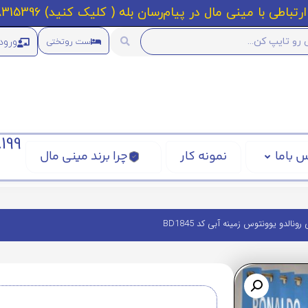
رتباطی با مینی مال در پیام‌رسان بله ( کلیک کنید) 09218315396
ورود
ست روتختی
199
 باما
نمونه کار
چرا برند مینی مال
ونالدو یوونتوس زمینه آبی کد BD1845