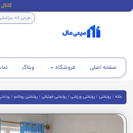
کانال ا
صفحه اصلی
فروشگاه
وبلاگ
تماس
/
/
/
/
/ روتختی ر
خانه
روتختی
روتختی ورزشی
روتختی فوتبالی
روتختی رونالدو