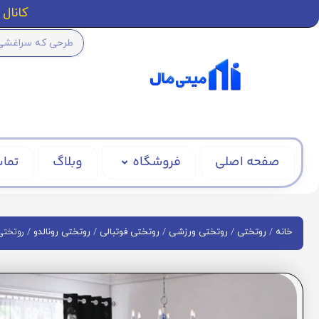
کانال ا
صفحه اصلی
فروشگاه
وبلاگ
تماس
/
/
/
/
/ روتختی طر
خانه
روتختی
روتختی ورزشی
روتختی فوتبالی
روتختی رونالدو