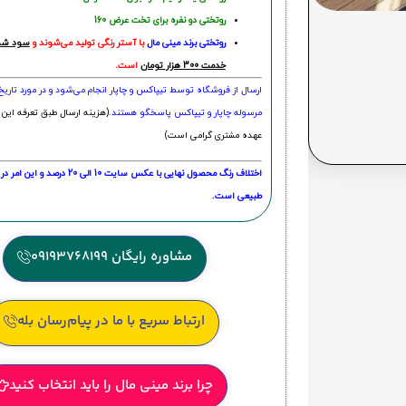
روتختی دو نفره برای تخت عرض 160
روتختی‌
برند مینی مال
با آستر رنگی تولید می‌شوند و
سود شما
خدمت 300 هزار تومان
است.
ارسال از فروشگاه توسط تیپاکس و چاپار انجام می‌شود و در مورد تاری
مرسوله چاپار و تیپاکس پاسخگو هستند.
(هزینه ارسال طبق تعرفه این 
عهده مشتری گرامی است)
اختلاف رنگ محصول نهایی با عکس سایت 10 الی 
طبیعی است.
مشاوره رایگان 09193768199
ارتباط سریع با ما در پیام‌رسان بله
چرا برند مینی مال را باید انتخاب کنید