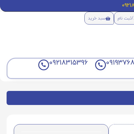
/ثبت نام
سبد خرید
09218315396
09193768