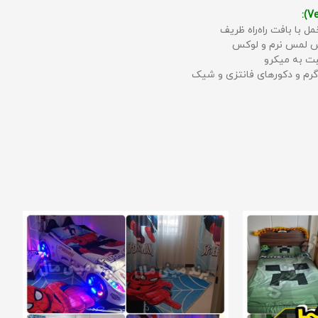
مل با بافت راه‌راه ظریف
حس لمس نرم و لوکس
بت به میکرو
رم و دکورهای فانتزی و شیک