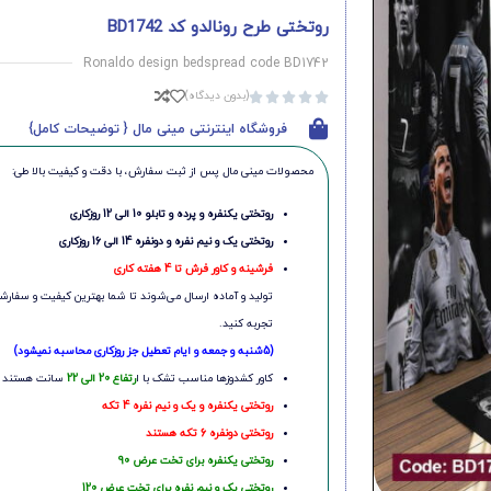
روتختی طرح رونالدو کد BD1742
Ronaldo design bedspread code BD1742
(بدون دیدگاه)





فروشگاه اینترنتی مینی مال { توضیحات کامل}
محصولات مینی‌ مال پس از ثبت سفارش، با دقت و کیفیت بالا طی:
روتختی یکنفره و پرده و تابلو 10 الی 12 روزکاری
روتختی یک و نیم نفره و دونفره 14 الی 16 روزکاری
فرشینه و کاور فرش تا 4 هفته کاری
تولید و آماده ارسال می‌شوند تا شما بهترین کیفیت و سفارشی
تجربه کنید.
(5شنبه و جمعه و ایام تعطیل جز روزکاری محاسبه نمیشود)
کاور کشدوزها مناسب تشک با ا
رتفاع 20 الی 22
سانت هستند
روتختی یکنفره و یک و نیم نفره 4 تکه
روتختی دونفره 6 تکه هستند
روتختی یکنفره برای تخت عرض 90
روتختی یک و نیم نفره برای تخت عرض 120