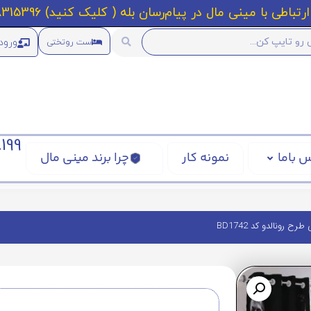
رتباطی با مینی مال در پیام‌رسان بله ( کلیک کنید) 09218315396
ورود
ست روتختی
199
 باما
نمونه کار
چرا برند مینی مال
ح رونالدو کد BD1742