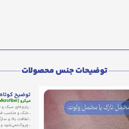
توضیحات جنس محصولات
توضیح کوتاه 
میکرو (Microfiber):
ـ پارچه‌ای سبک و ت
ـ خنک و مناسب فص
ـ لطافت بالا و سا
ـ چروک‌نمی‌شود و