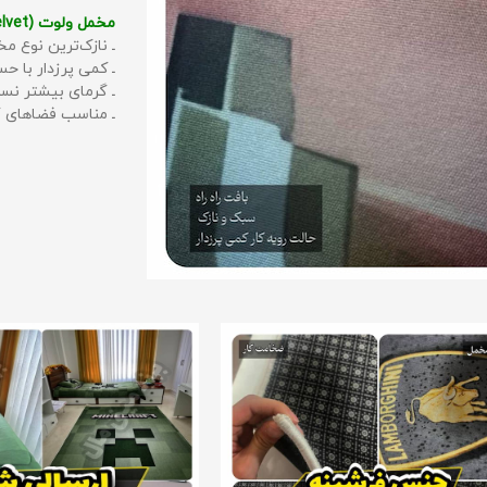
مخمل ولوت (Velvet):
ـ نازک‌ترین نوع مخ
ـ کمی پرزدار با 
ـ گرمای بیشتر نس
ـ مناسب فضاهای گ