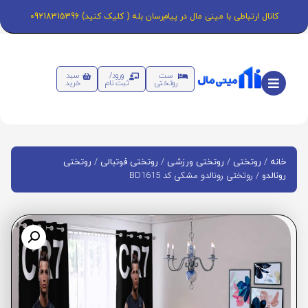
کانال ارتباطی با مینی مال در پیام‌رسان بله ( کلیک کنید) 09218315396
ست
ورود/
سبد
روتختی
ثبت نام
خرید
/
/
/
/
خانه
روتختی
روتختی ورزشی
روتختی فوتبالی
روتختی
/ روتختی رونالدو مشکی کد BD1615
رونالدو