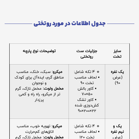
جدول اطلاعات در مورد روتختی
سایز
جزئیات ست
توضیحات نوع پارچه
تخت
روتختی
یک نفره
🔹 4 تکه شامل:
میکرو:
سبک، خنک، مناسب
(عرض
▪️ لحاف مناسب
مناطق گرم، ایده‌آل برای کودک
90)
تخت 90
و نوجوان
▪️ کاور بالش
مخمل ولوت:
مخمل نازک، گرم
50×70
تر از میکرو، راه راه و کمی
▪️ کاور تشک
پرزدار
کش‌دوزی شده
22×200×90
یک و
🔹 4 تکه شامل:
میکرو:
تهویه خوب، مناسب
نیم نفره
▪️ لحاف مناسب
اتاق‌های کم‌حرارت
(عرض
تخت 120
مخمل ولوت:
مخمل نازک، گرم