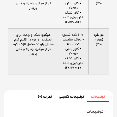
120)
▪️ کاور بالش
تر از میکرو، راه راه و کمی
50×70
پرزدار
▪️ کاور تشک
کش‌دوزی شده
22×200×120
دو نفره
🔹 6 تکه شامل:
میکرو:
خنک و راحت برای
(عرض
▪️ لحاف مناسب
استفاده روزمره در اقلیم گرم
160)
تخت 160
مخمل ولوت:
مخمل نازک، گرم
▪️ کاور بالش
تر از میکرو، راه راه و کمی
50×70
پرزدار
▪️ کاور تشک
کش‌دوزی شده
22×200×160
توضیحات
توضیحات تکمیلی
نظرات (0)
توضیحات