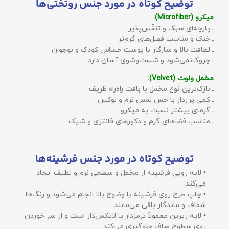
توضیح کوتاه در مورد جنس روتختی‌ها
میکرو (Microfiber):
ـ پارچه‌ای سبک و تنفّس‌پذیر
ـ خنک و مناسب فصل‌های گرم‌تر
ـ لطافت بالا و سازگار با پوست حساس کودک و نوجوان
ـ چروک‌نمی‌شود و شست‌وشوی آسان دارد
مخمل ولوت (Velvet):
ـ نازک‌ترین نوع مخمل با بافت راه‌راه ظریف
ـ کمی پرزدار با حس لمس نرم و لوکس
ـ گرمای بیشتر نسبت به میکرو
ـ مناسب فضاهای گرم و دکورهای فانتزی و شیک
توضیح کوتاه در مورد جنس فرشینه‌ها
• لایه رویی فرشینه از مخمل و سطحی نرم و لطیف ایجاد
می‌کند
• چاپ طرح روی فرشینه با وضوح بالا انجام می‌شود و رنگ‌ها
شفاف و ماندگار باقی می‌مانند
• لایه زیرین معمولاً ترمزدار یا لاتکس‌دار است و از سر خوردن
روی سطوح صاف جلوگیری می‌کند