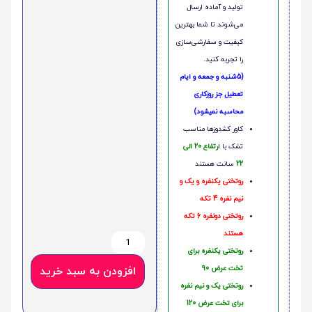
تولید و آماده ارسال
می‌شوند تا شما بهترین
کیفیت و سفارشی‌سازی
را تجربه کنید.
(5شنبه و جمعه و ایام
تعطیل جز روزکاری
محاسبه نمیشود)
کاور کشدوزها مناسب
تشک با ا
رتفاع 20 الی
22
سانت هستند
روتختی یکنفره و یک و
نیم نفره 4 تکه
روتختی دونفره 6 تکه
هستند
روتختی یکنفره برای
تخت عرض 90
افزودن به سبد خرید
روتختی یک و نیم نفره
برای تخت عرض 120