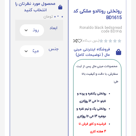
محصول مورد نظرتان را
انتخاب کنید
روتختی رونالدو مشکی کد
0
-
0
تومان
BD1615
ابعاد
Ronaldo black bedspread
code BD1615
(بدون دیدگاه)





جنس
فروشگاه اینترنتی مینی
مال { توضیحات کامل}
محصولات مینی‌ مال پس از ثبت
سفارش، با دقت و کیفیت بالا
طی:
روتختی یکنفره و پرده و
تابلو 10 الی 12 روزکاری
روتختی یک و نیم نفره و
دونفره 14 الی 16 روزکاری
فرشینه و کاور فرش تا
4 هفته کاری