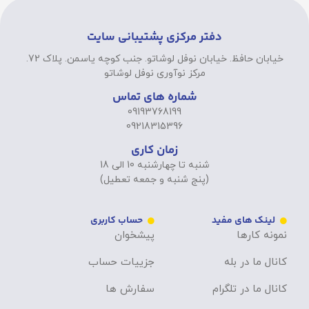
دفتر مرکزی پشتیبانی سایت
خیابان حافظ. خیابان نوفل لوشاتو. جنب کوچه یاسمن. پلاک 72.
مرکز نوآوری نوفل لوشاتو
شماره های تماس
09193768199
09218315396
زمان کاری
شنبه تا چهارشنبه 10 الی 18
(پنج شنبه و جمعه تعطیل)
لینک های مفید
حساب کاربری
نمونه کارها
پیشخوان
کانال ما در بله
جزییات حساب
کانال ما در تلگرام
سفارش ها