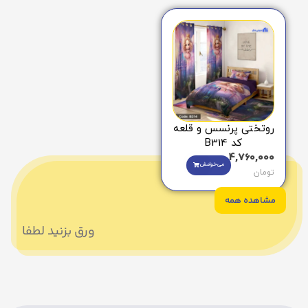
روتختی پرنسس و قلعه
کد B314
4,760,000
می‌خوامش
تومان
مشاهده همه
ورق بزنید لطفا