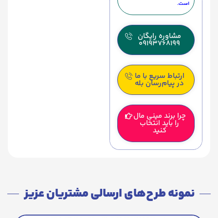
است.
مشاوره رایگان
09193768199
ارتباط سریع با ما
در پیام‌رسان بله
چرا برند مینی مال
را باید انتخاب
کنید
نمونه طرح‌های ارسالی مشتریان عزیز