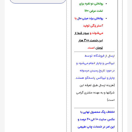
روتختی دو نفره برای
تخت عرض 160
روتختی‌
برند مینی مال
با
آستر رنگی تولید
می‌شوند و
سود شما از
این خدمت 300 هزار
تومان
است.
ارسال از فروشگاه توسط
تیپاکس و چاپار انجام می‌شود و
در مورد تاریخ رسیدن مرسوله
چاپار و تیپاکس پاسخگو هستند.
(هزینه ارسال طبق تعرفه این
شرکتها و به عهده مشتری گرامی
است)
اختلاف رنگ محصول نهایی با
عکس سایت 10 الی 20 درصد و
این امر در خدمات چاپ طبیعی