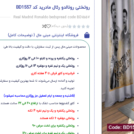
روتختی رونالدو رئال مادرید کد BD1557
Real Madrid Ronaldo bedspread code BD1557
(بدون دیدگاه)





فروشگاه اینترنتی مینی مال { توضیحات کامل}
محصولات مینی‌ مال پس از ثبت سفارش، با دقت و کیفیت بالا طی:
روتختی یکنفره و پرده و تابلو 10 الی 12 روزکاری
روتختی یک و نیم نفره و دونفره 14 الی 16 روزکاری
فرشینه و کاور فرش تا 4 هفته کاری
تولید و آماده ارسال می‌شوند تا شما بهترین کیفیت و سفارشی
تجربه کنید.
(5شنبه و جمعه و ایام تعطیل جز روزکاری محاسبه نمیشود)
کاور کشدوزها مناسب تشک با ا
رتفاع 20 الی 22
سانت هستند
روتختی یکنفره و یک و نیم نفره 4 تکه
روتختی دونفره 6 تکه هستند
روتختی یکنفره برای تخت عرض 90
روتختی یک و نیم نفره برای تخت عرض 120