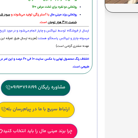
روتختی دو نفره برای تخت عرض 160
روتختی‌
برند مینی مال
با آستر رنگی تولید می‌شوند و
سود شما
خدمت 300 هزار تومان
است.
ارسال از فروشگاه توسط تیپاکس و چاپار انجام می‌شود و در مورد تاری
مرسوله چاپار و تیپاکس پاسخگو هستند.
(هزینه ارسال طبق تعرفه این 
عهده مشتری گرامی است)
اختلاف رنگ محصول نهایی با عکس سایت 10 الی 
طبیعی است.
مشاوره رایگان 09193768199
ارتباط سریع با ما در پیام‌رسان بله
چرا برند مینی مال را باید انتخاب کنید