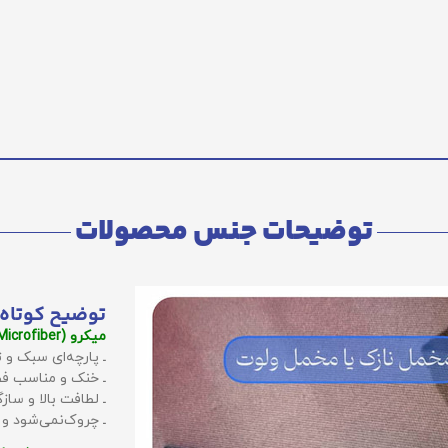
توضیحات جنس محصولات
توضیح کوتاه 
میکرو (Microfiber):
ـ پارچه‌ای سبک و ت
ـ خنک و مناسب فص
ـ لطافت بالا و سا
ـ چروک‌نمی‌شود و