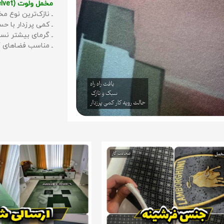
مخمل ولوت (Velvet):
ـ نازک‌ترین نوع مخ
ـ کمی پرزدار با 
ـ گرمای بیشتر نس
ـ مناسب فضاهای گ