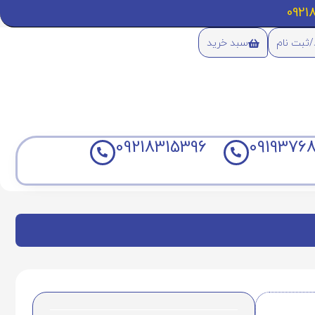
/ثبت نام
سبد خرید
09218315396
09193768