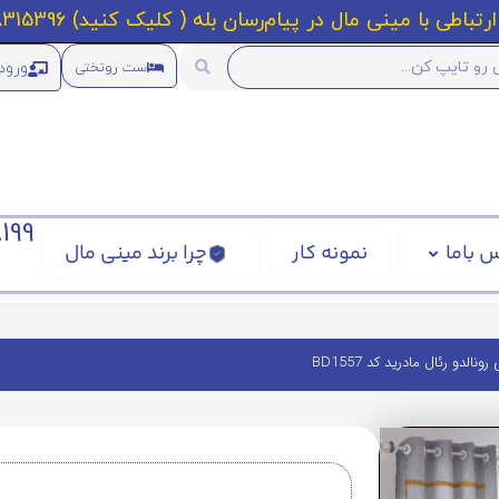
رتباطی با مینی مال در پیام‌رسان بله ( کلیک کنید) 09218315396
ورود
ست روتختی
199
 باما
نمونه کار
چرا برند مینی مال
نالدو رئال مادرید کد BD1557