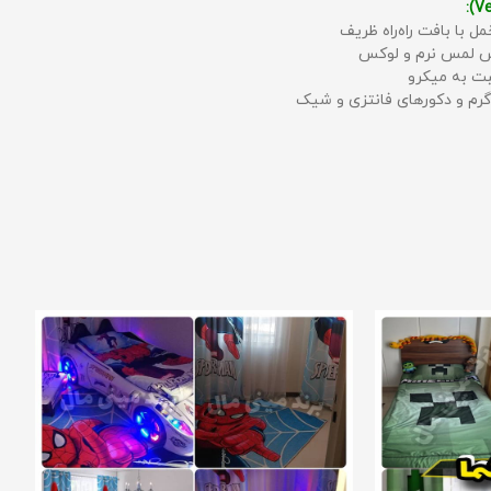
مل با بافت راه‌راه ظریف
حس لمس نرم و لوکس
بت به میکرو
رم و دکورهای فانتزی و شیک