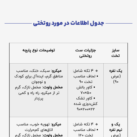
جدول اطلاعات در مورد روتختی
سایز
جزئیات ست
توضیحات نوع پارچه
تخت
روتختی
یک نفره
🔹 4 تکه شامل:
میکرو:
سبک، خنک، مناسب
(عرض
▪️ لحاف مناسب
مناطق گرم، ایده‌آل برای کودک
90)
تخت 90
و نوجوان
▪️ کاور بالش
مخمل ولوت:
مخمل نازک، گرم
50×70
تر از میکرو، راه راه و کمی
▪️ کاور تشک
پرزدار
کش‌دوزی شده
22×200×90
یک و
🔹 4 تکه شامل:
میکرو:
تهویه خوب، مناسب
نیم نفره
▪️ لحاف مناسب
اتاق‌های کم‌حرارت
(عرض
تخت 120
مخمل ولوت:
مخمل نازک، گرم