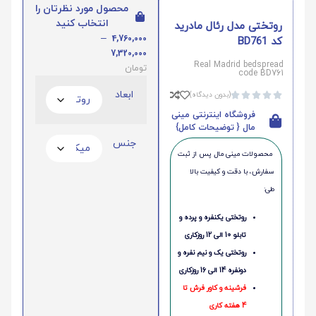
محصول مورد نظرتان را
انتخاب کنید
روتختی مدل رئال مادرید
–
4,760,000
کد BD761
7,320,000
Real Madrid bedspread
تومان
code BD761
ابعاد
(بدون دیدگاه)





فروشگاه اینترنتی مینی
مال { توضیحات کامل}
جنس
محصولات مینی‌ مال پس از ثبت
سفارش، با دقت و کیفیت بالا
طی:
روتختی یکنفره و پرده و
تابلو 10 الی 12 روزکاری
روتختی یک و نیم نفره و
دونفره 14 الی 16 روزکاری
فرشینه و کاور فرش تا
4 هفته کاری