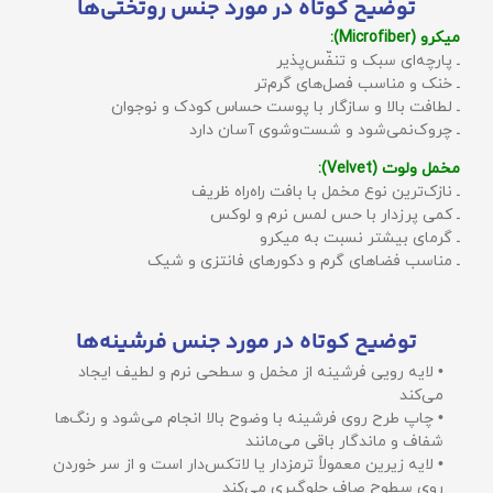
توضیح کوتاه در مورد جنس روتختی‌ها
میکرو (Microfiber):
ـ پارچه‌ای سبک و تنفّس‌پذیر
ـ خنک و مناسب فصل‌های گرم‌تر
ـ لطافت بالا و سازگار با پوست حساس کودک و نوجوان
ـ چروک‌نمی‌شود و شست‌وشوی آسان دارد
مخمل ولوت (Velvet):
ـ نازک‌ترین نوع مخمل با بافت راه‌راه ظریف
ـ کمی پرزدار با حس لمس نرم و لوکس
ـ گرمای بیشتر نسبت به میکرو
ـ مناسب فضاهای گرم و دکورهای فانتزی و شیک
توضیح کوتاه در مورد جنس فرشینه‌ها
• لایه رویی فرشینه از مخمل و سطحی نرم و لطیف ایجاد
می‌کند
• چاپ طرح روی فرشینه با وضوح بالا انجام می‌شود و رنگ‌ها
شفاف و ماندگار باقی می‌مانند
• لایه زیرین معمولاً ترمزدار یا لاتکس‌دار است و از سر خوردن
روی سطوح صاف جلوگیری می‌کند