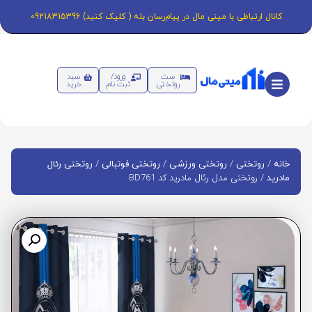
کانال ارتباطی با مینی مال در پیام‌رسان بله ( کلیک کنید) 09218315396
ست
ورود/
سبد
روتختی
ثبت نام
خرید
/
/
/
/
خانه
روتختی
روتختی ورزشی
روتختی فوتبالی
روتختی رئال
/ روتختی مدل رئال مادرید کد BD761
مادرید