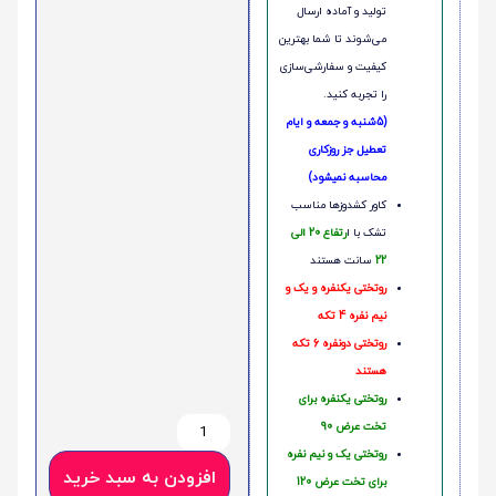
تولید و آماده ارسال
می‌شوند تا شما بهترین
کیفیت و سفارشی‌سازی
را تجربه کنید.
(5شنبه و جمعه و ایام
تعطیل جز روزکاری
محاسبه نمیشود)
کاور کشدوزها مناسب
تشک با ا
رتفاع 20 الی
22
سانت هستند
روتختی یکنفره و یک و
نیم نفره 4 تکه
روتختی دونفره 6 تکه
هستند
روتختی یکنفره برای
تخت عرض 90
روتختی یک و نیم نفره
افزودن به سبد خرید
برای تخت عرض 120