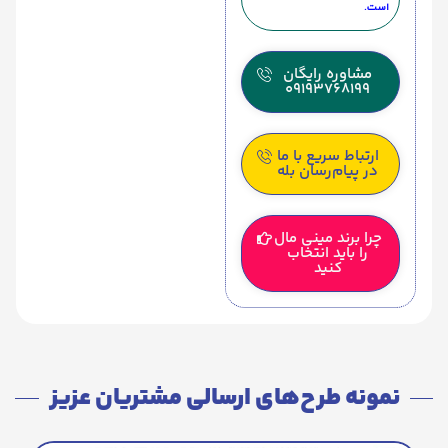
است.
مشاوره رایگان
09193768199
ارتباط سریع با ما
در پیام‌رسان بله
چرا برند مینی مال
را باید انتخاب
کنید
نمونه طرح‌های ارسالی مشتریان عزیز