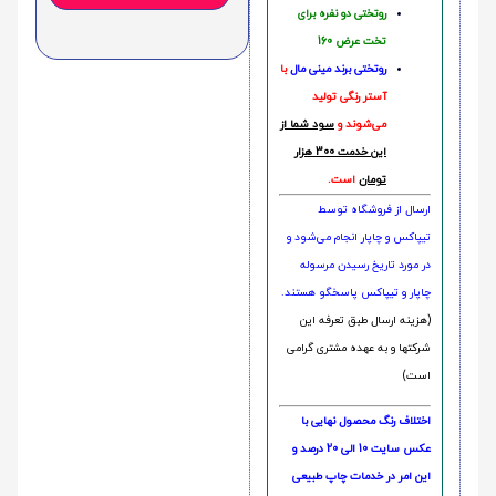
روتختی دو نفره برای
تخت عرض 160
روتختی‌
برند مینی مال
با
آستر رنگی تولید
می‌شوند و
سود شما از
این خدمت 300 هزار
تومان
است.
ارسال از فروشگاه توسط
تیپاکس و چاپار انجام می‌شود و
در مورد تاریخ رسیدن مرسوله
چاپار و تیپاکس پاسخگو هستند.
(هزینه ارسال طبق تعرفه این
شرکتها و به عهده مشتری گرامی
است)
اختلاف رنگ محصول نهایی با
عکس سایت 10 الی 20 درصد و
این امر در خدمات چاپ طبیعی