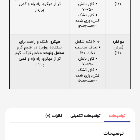
120)
▪️ کاور بالش
تر از میکرو، راه راه و کمی
50×70
پرزدار
▪️ کاور تشک
کش‌دوزی شده
22×200×120
دو نفره
🔹 6 تکه شامل:
میکرو:
خنک و راحت برای
(عرض
▪️ لحاف مناسب
استفاده روزمره در اقلیم گرم
160)
تخت 160
مخمل ولوت:
مخمل نازک، گرم
▪️ کاور بالش
تر از میکرو، راه راه و کمی
50×70
پرزدار
▪️ کاور تشک
کش‌دوزی شده
22×200×160
توضیحات
توضیحات تکمیلی
نظرات (0)
توضیحات