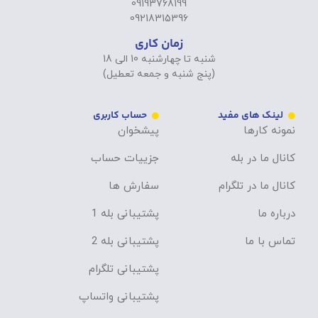
09193768199
09218315396
زمان کاری
شنبه تا چهارشنبه 10 الی 18
(پنج شنبه و جمعه تعطیل)
لینک های مفید
حساب کاربری
نمونه کارها
پیشخوان
کانال ما در بله
جزییات حساب
کانال ما در تلگرام
سفارش ها
درباره ما
پشتیبانی بله 1
تماس با ما
پشتیبانی بله 2
پشتیبانی تلگرام
پشتیبانی واتساپ