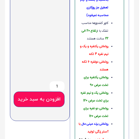
تعطیل جز روزکاری
محاسبه نمیشود)
کاور کشدوزها مناسب
تشک با ا
رتفاع 20 الی
22
سانت هستند
روتختی یکنفره و یک و
نیم نفره 4 تکه
روتختی دونفره 6 تکه
هستند
روتختی یکنفره برای
تخت عرض 90
روتختی یک و نیم نفره
افزودن به سبد خرید
برای تخت عرض 120
روتختی دو نفره برای
تخت عرض 160
روتختی‌
برند مینی مال
با
آستر رنگی تولید