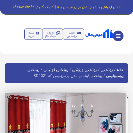
کانال ارتباطی با مینی مال در پیام‌رسان بله ( کلیک کنید) 09218315396
ست
ورود/
سبد
روتختی
ثبت نام
خرید
/
/
/
/
خانه
روتختی
روتختی ورزشی
روتختی فوتبالی
روتختی
/ روتختی فوتبالی مدل پرسپولیس کد BD1021
پرسپولیس