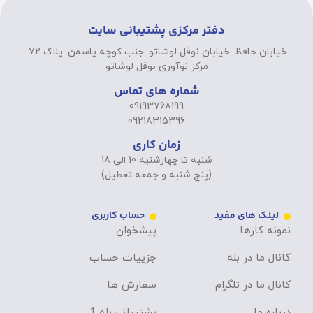
دفتر مرکزی پشتیبانی سایت
خیابان حافظ. خیابان نوفل لوشاتو. جنب کوچه یاسمن. پلاک 72.
مرکز نوآوری نوفل لوشاتو
شماره های تماس
09193768199
09218315396
زمان کاری
شنبه تا چهارشنبه 10 الی 18
(پنج شنبه و جمعه تعطیل)
لینک های مفید
حساب کاربری
نمونه کارها
پیشخوان
کانال ما در بله
جزییات حساب
کانال ما در تلگرام
سفارش ها
درباره ما
پشتیبانی بله 1