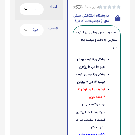
ابعاد
(بدون دیدگاه)





فروشگاه اینترنتی مینی
مال { توضیحات کامل}
جنس
محصولات مینی‌ مال پس از ثبت
سفارش، با دقت و کیفیت بالا
طی:
روتختی یکنفره و پرده و
تابلو 10 الی 12 روزکاری
روتختی یک و نیم نفره و
دونفره 14 الی 16 روزکاری
فرشینه و کاور فرش تا
4 هفته کاری
تولید و آماده ارسال
می‌شوند تا شما بهترین
کیفیت و سفارشی‌سازی
را تجربه کنید.
(5شنبه و جمعه و ایام