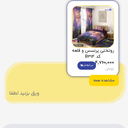
روتختی پرنسس و قلعه
کد B314
4,760,000
می‌خوامش
تومان
مشاهده همه
ورق بزنید لطفا