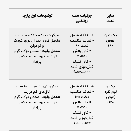
سایز
جزئیات ست
توضیحات نوع پارچه
تخت
روتختی
یک نفره
🔹 4 تکه شامل:
میکرو:
سبک، خنک، مناسب
(عرض
▪️ لحاف مناسب
مناطق گرم، ایده‌آل برای کودک
90)
تخت 90
و نوجوان
▪️ کاور بالش
مخمل ولوت:
مخمل نازک، گرم
50×70
تر از میکرو، راه راه و کمی
▪️ کاور تشک
پرزدار
کش‌دوزی شده
22×200×90
یک و
🔹 4 تکه شامل:
میکرو:
تهویه خوب، مناسب
نیم نفره
▪️ لحاف مناسب
اتاق‌های کم‌حرارت
(عرض
تخت 120
مخمل ولوت:
مخمل نازک، گرم
120)
▪️ کاور بالش
تر از میکرو، راه راه و کمی
50×70
پرزدار
▪️ کاور تشک
کش‌دوزی شده
22×200×120