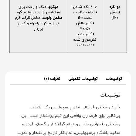
دو نفره
🔹 6 تکه شامل:
میکرو:
خنک و راحت برای
(عرض
▪️ لحاف مناسب
استفاده روزمره در اقلیم گرم
160)
تخت 160
مخمل ولوت:
مخمل نازک، گرم
▪️ کاور بالش
تر از میکرو، راه راه و کمی
50×70
پرزدار
▪️ کاور تشک
کش‌دوزی شده
22×200×160
توضیحات
توضیحات تکمیلی
نظرات (0)
توضیحات
خرید روتختی فوتبالی مدل پرسپولیس یک انتخاب
بی‌نظیر برای طرفداران واقعی این تیم پرافتخار است. این
روتختی با طراحی خاص و الهام گرفته از رنگ‌های قرمز و
سفید باشگاه پرسپولیس، نمایانگر تاریخ پرافتخار و قدرت