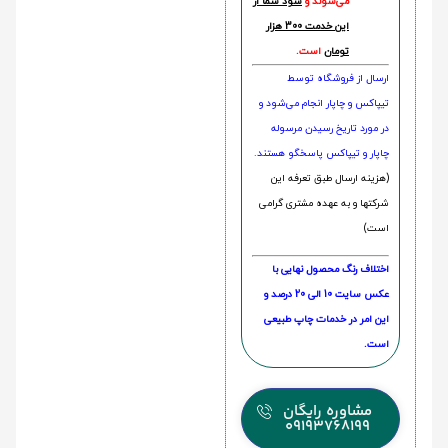
می‌شوند و
سود شما از
این خدمت 300 هزار
تومان
است.
ارسال از فروشگاه توسط
تیپاکس و چاپار انجام می‌شود و
در مورد تاریخ رسیدن مرسوله
چاپار و تیپاکس پاسخگو هستند.
(هزینه ارسال طبق تعرفه این
شرکتها و به عهده مشتری گرامی
است)
اختلاف رنگ محصول نهایی با
عکس سایت 10 الی 20 درصد و
این امر در خدمات چاپ طبیعی
است.
مشاوره رایگان
09193768199