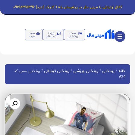
کانال ارتباطی با مینی مال در پیام‌رسان بله ( کلیک کنید) 09218315396
ست
ورود/
سبد
روتختی
ثبت نام
خرید
/
/
/
/ روتختی مسی کد
خانه
روتختی
روتختی ورزشی
روتختی فوتبالی
639