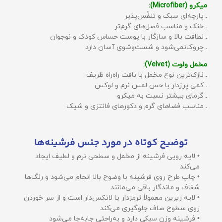
میکرو (Microfiber):
ـ پارچه‌ای سبک و تنفّس‌پذیر
ـ خنک و مناسب فصل‌های گرم‌تر
ـ لطافت بالا و سازگار با پوست حساس کودک و نوجوان
ـ چروک‌نمی‌شود و شست‌وشوی آسان دارد
مخمل ولوت (Velvet):
ـ نازک‌ترین نوع مخمل با بافت راه‌راه ظریف
ـ کمی پرزدار با حس لمس نرم و لوکس
ـ گرمای بیشتر نسبت به میکرو
ـ مناسب فضاهای گرم و دکورهای فانتزی و شیک
توضیح کوتاه در مورد جنس فرشینه‌ها
• لایه رویی فرشینه از مخمل و سطحی نرم و لطیف ایجاد
می‌کند
• چاپ طرح روی فرشینه با وضوح بالا انجام می‌شود و رنگ‌ها
شفاف و ماندگار باقی می‌مانند
• لایه زیرین معمولاً ترمزدار یا لاتکس‌دار است و از سر خوردن
روی سطوح صاف جلوگیری می‌کند
• فرشینه وزن سبکی دارد و به‌راحتی جابه‌جا می‌شود