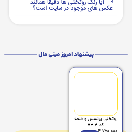
آیا رنگ روتختی ها دقیقا همانند
عکس های موجود در سایت است؟
پیشنهاد امروز مینی مال
روتختی پرنسس و قلعه
کد B314
4,760,000