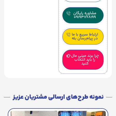
مشاوره رایگان
09193768199
ارتباط سریع با ما
در پیام‌رسان بله
چرا برند مینی مال
را باید انتخاب
کنید
نمونه طرح‌های ارسالی مشتریان عزیز