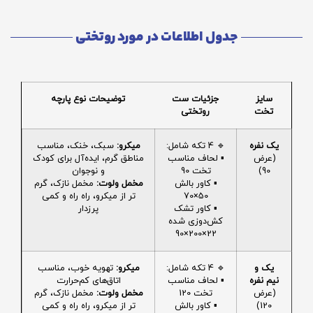
جدول اطلاعات در مورد روتختی
سایز
جزئیات ست
توضیحات نوع پارچه
تخت
روتختی
یک نفره
🔹 4 تکه شامل:
میکرو:
سبک، خنک، مناسب
(عرض
▪️ لحاف مناسب
مناطق گرم، ایده‌آل برای کودک
90)
تخت 90
و نوجوان
▪️ کاور بالش
مخمل ولوت:
مخمل نازک، گرم
50×70
تر از میکرو، راه راه و کمی
▪️ کاور تشک
پرزدار
کش‌دوزی شده
22×200×90
یک و
🔹 4 تکه شامل:
میکرو:
تهویه خوب، مناسب
نیم نفره
▪️ لحاف مناسب
اتاق‌های کم‌حرارت
(عرض
تخت 120
مخمل ولوت:
مخمل نازک، گرم
120)
▪️ کاور بالش
تر از میکرو، راه راه و کمی