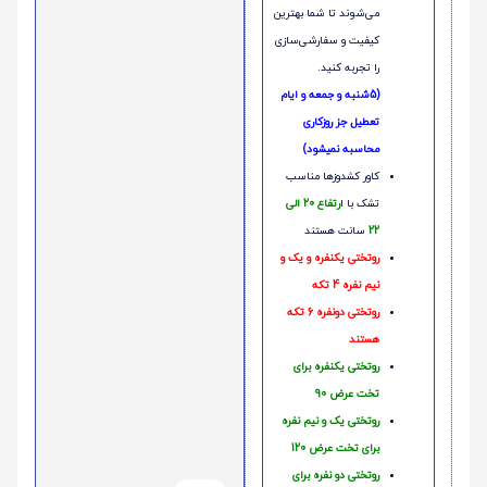
می‌شوند تا شما بهترین
کیفیت و سفارشی‌سازی
را تجربه کنید.
(5شنبه و جمعه و ایام
تعطیل جز روزکاری
محاسبه نمیشود)
کاور کشدوزها مناسب
تشک با ا
رتفاع 20 الی
22
سانت هستند
روتختی یکنفره و یک و
نیم نفره 4 تکه
روتختی دونفره 6 تکه
هستند
روتختی یکنفره برای
تخت عرض 90
روتختی یک و نیم نفره
برای تخت عرض 120
روتختی دو نفره برای