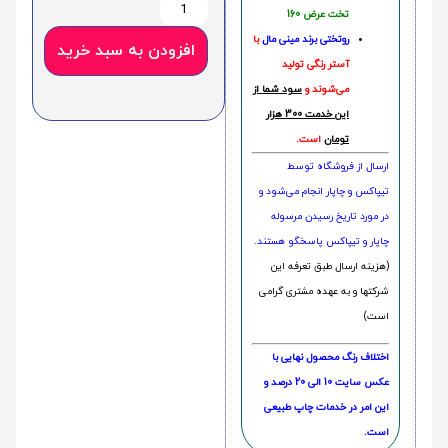
تخت عرض 160
روتختی‌
برند مینی مال
با
افزودن به سبد خرید
آستر رنگی تولید
می‌شوند و
سود شما از
این خدمت 300 هزار
تومان
است.
ارسال از فروشگاه توسط
تیپاکس و چاپار انجام می‌شود و
در مورد تاریخ رسیدن مرسوله
چاپار و تیپاکس پاسخگو هستند.
(هزینه ارسال طبق تعرفه این
شرکتها و به عهده مشتری گرامی
است)
اختلاف رنگ محصول نهایی با
عکس سایت 10 الی 20 درصد و
این امر در خدمات چاپ طبیعی
است.