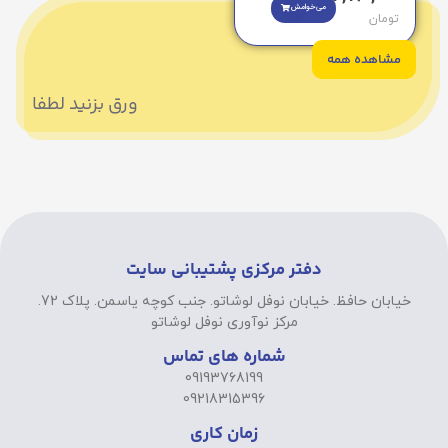
می‌خوامش
تومان
مشاهده همه
ورق بزنید لطفا
دفتر مرکزی پشتیبانی سایت
خیابان حافظ. خیابان نوفل لوشاتو. جنب کوچه یاسمن. پلاک 72.
مرکز نوآوری نوفل لوشاتو
شماره های تماس
09193768199
09218315396
زمان کاری