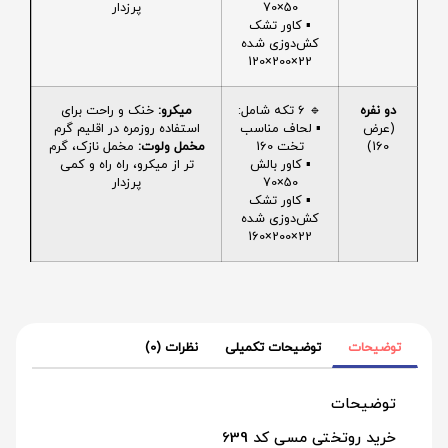
50×70
پرزدار
▪️ کاور تشک
کش‌دوزی شده
22×200×120
دو نفره
🔹 6 تکه شامل:
میکرو:
خنک و راحت برای
(عرض
▪️ لحاف مناسب
استفاده روزمره در اقلیم گرم
160)
تخت 160
مخمل ولوت:
مخمل نازک، گرم
▪️ کاور بالش
تر از میکرو، راه راه و کمی
50×70
پرزدار
▪️ کاور تشک
کش‌دوزی شده
22×200×160
توضیحات
توضیحات تکمیلی
نظرات (0)
توضیحات
خرید روتختی مسی کد 639