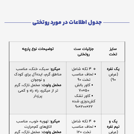
جدول اطلاعات در مورد روتختی
سایز
جزئیات ست
توضیحات نوع پارچه
تخت
روتختی
یک نفره
🔹 4 تکه شامل:
میکرو:
سبک، خنک، مناسب
(عرض
▪️ لحاف مناسب
مناطق گرم، ایده‌آل برای کودک
90)
تخت 90
و نوجوان
▪️ کاور بالش
مخمل ولوت:
مخمل نازک، گرم
50×70
تر از میکرو، راه راه و کمی
▪️ کاور تشک
پرزدار
کش‌دوزی شده
22×200×90
یک و
🔹 4 تکه شامل:
میکرو:
تهویه خوب، مناسب
نیم نفره
▪️ لحاف مناسب
اتاق‌های کم‌حرارت
(عرض
تخت 120
مخمل ولوت:
مخمل نازک، گرم