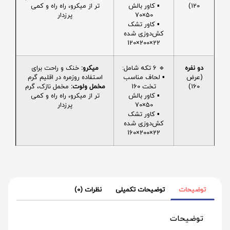
120)
▪️ کاور بالش
تر از میکرو، راه راه و کمی
50×70
پرزدار
▪️ کاور تشک
کش‌دوزی شده
22×200×120
دو نفره
🔹 6 تکه شامل:
میکرو:
خنک و راحت برای
(عرض
▪️ لحاف مناسب
استفاده روزمره در اقلیم گرم
160)
تخت 160
مخمل ولوت:
مخمل نازک، گرم
▪️ کاور بالش
تر از میکرو، راه راه و کمی
50×70
پرزدار
▪️ کاور تشک
کش‌دوزی شده
22×200×160
توضیحات
توضیحات تکمیلی
نظرات (0)
توضیحات