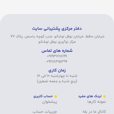
دفتر مرکزی پشتیبانی سایت
خیابان حافظ. خیابان نوفل لوشاتو. جنب کوچه یاسمن. پلاک 72.
مرکز نوآوری نوفل لوشاتو
شماره های تماس
09193768199
09218315396
زمان کاری
شنبه تا چهارشنبه 10 الی 18
(پنج شنبه و جمعه تعطیل)
لینک های مفید
حساب کاربری
نمونه کارها
پیشخوان
کانال ما در بله
جزییات حساب