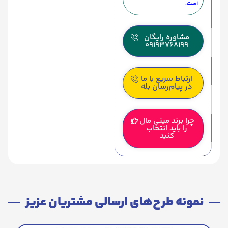
است.
مشاوره رایگان
09193768199
ارتباط سریع با ما
در پیام‌رسان بله
چرا برند مینی مال
را باید انتخاب
کنید
نمونه طرح‌های ارسالی مشتریان عزیز