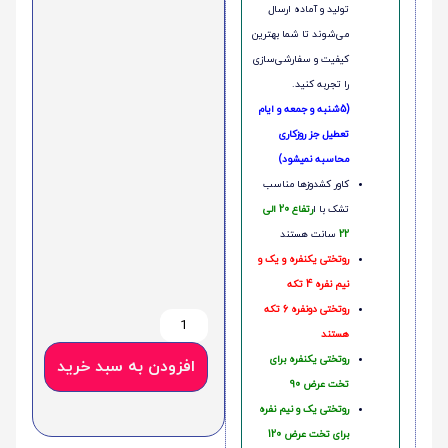
تولید و آماده ارسال
می‌شوند تا شما بهترین
کیفیت و سفارشی‌سازی
را تجربه کنید.
(5شنبه و جمعه و ایام
تعطیل جز روزکاری
محاسبه نمیشود)
کاور کشدوزها مناسب
تشک با ا
رتفاع 20 الی
22
سانت هستند
روتختی یکنفره و یک و
نیم نفره 4 تکه
روتختی دونفره 6 تکه
هستند
روتختی یکنفره برای
افزودن به سبد خرید
تخت عرض 90
روتختی یک و نیم نفره
برای تخت عرض 120