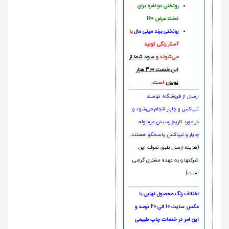
روتختی دو نفره برای
تخت عرض 160
روتختی‌
برند مینی مال
با
آستر رنگی تولید
می‌شوند و
سود شما از
این خدمت 300 هزار
تومان
است.
ارسال از فروشگاه توسط
تیپاکس و چاپار انجام می‌شود و
در مورد تاریخ رسیدن مرسوله
چاپار و تیپاکس پاسخگو هستند.
(هزینه ارسال طبق تعرفه این
شرکتها و به عهده مشتری گرامی
است)
اختلاف رنگ محصول نهایی با
عکس سایت 10 الی 20 درصد و
این امر در خدمات چاپ طبیعی