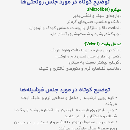
توضیح کوتاه در مورد جنس روتختی‌ها
میکرو (Microfiber):
ـ پارچه‌ای سبک و تنفّس‌پذیر
ـ خنک و مناسب فصل‌های گرم‌تر
ـ لطافت بالا و سازگار با پوست حساس کودک و نوجوان
ـ چروک‌نمی‌شود و شست‌وشوی آسان دارد
مخمل ولوت (Velvet):
ـ نازک‌ترین نوع مخمل با بافت راه‌راه ظریف
ـ کمی پرزدار با حس لمس نرم و لوکس
ـ گرمای بیشتر نسبت به میکرو
ـ مناسب فضاهای گرم و دکورهای فانتزی و شیک
توضیح کوتاه در مورد جنس فرشینه‌ها
• لایه رویی فرشینه از مخمل و سطحی نرم و لطیف ایجاد
می‌کند
• چاپ طرح روی فرشینه با وضوح بالا انجام می‌شود و رنگ‌ها
شفاف و ماندگار باقی می‌مانند
• لایه زیرین معمولاً ترمزدار یا لاتکس‌دار است و از سر خوردن
روی سطوح صاف جلوگیری می‌کند