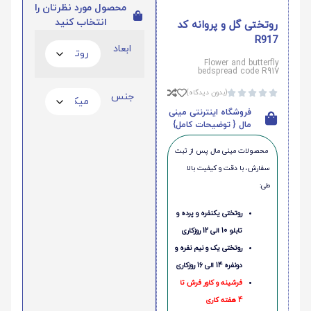
محصول مورد نظرتان را
انتخاب کنید
روتختی گل و پروانه کد
R917
ابعاد
Flower and butterfly
bedspread code R917
(بدون دیدگاه)





جنس
فروشگاه اینترنتی مینی
مال { توضیحات کامل}
محصولات مینی‌ مال پس از ثبت
سفارش، با دقت و کیفیت بالا
طی:
روتختی یکنفره و پرده و
تابلو 10 الی 12 روزکاری
روتختی یک و نیم نفره و
دونفره 14 الی 16 روزکاری
فرشینه و کاور فرش تا
4 هفته کاری