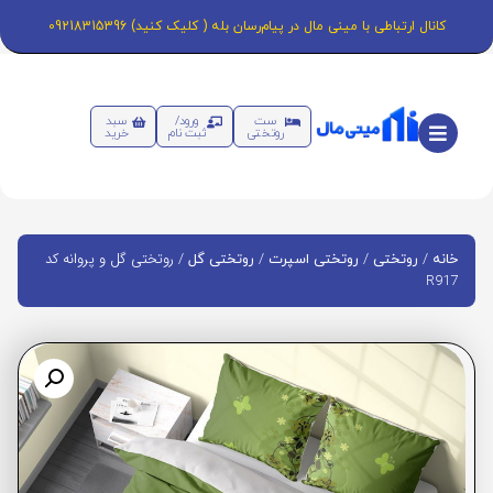
کانال ارتباطی با مینی مال در پیام‌رسان بله ( کلیک کنید) 09218315396
ست
ورود/
سبد
روتختی
ثبت نام
خرید
/
/
/
/ روتختی گل و پروانه کد
خانه
روتختی
روتختی اسپرت
روتختی گل
R917