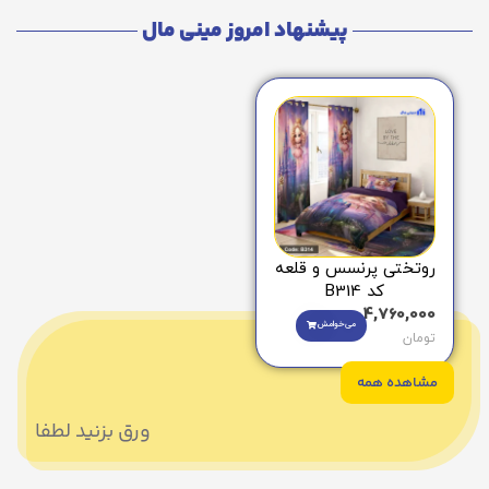
پیشنهاد امروز مینی مال
روتختی پرنسس و قلعه
کد B314
4,760,000
می‌خوامش
تومان
مشاهده همه
ورق بزنید لطفا