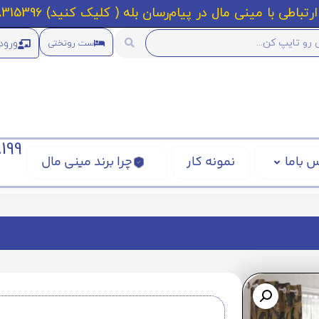
رتباطی با مینی مال در پیام‌رسان بله ( کلیک کنید) 09218315396
ورود
ست روتختی
199
 باما
نمونه کار
چرا برند مینی مال