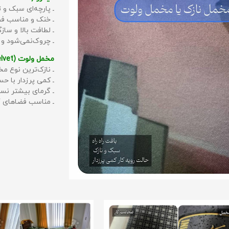
ـ پارچه‌ای سبک و ت
ـ خنک و مناسب فص
ـ لطافت بالا و سا
ـ چروک‌نمی‌شود و
مخمل ولوت (Velvet):
ـ نازک‌ترین نوع مخ
ـ کمی پرزدار با 
ـ گرمای بیشتر نس
ـ مناسب فضاهای گ