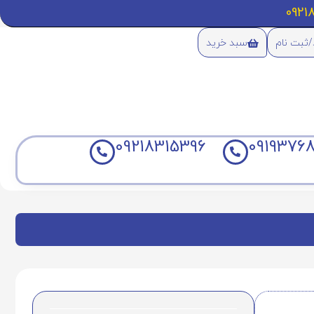
/ثبت نام
سبد خرید
09218315396
09193768