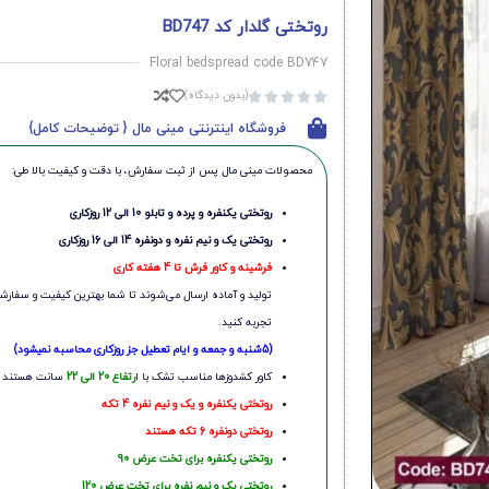
روتختی گلدار کد BD747
Floral bedspread code BD747
(بدون دیدگاه)





فروشگاه اینترنتی مینی مال { توضیحات کامل}
محصولات مینی‌ مال پس از ثبت سفارش، با دقت و کیفیت بالا طی:
روتختی یکنفره و پرده و تابلو 10 الی 12 روزکاری
روتختی یک و نیم نفره و دونفره 14 الی 16 روزکاری
فرشینه و کاور فرش تا 4 هفته کاری
تولید و آماده ارسال می‌شوند تا شما بهترین کیفیت و سفارشی
تجربه کنید.
(5شنبه و جمعه و ایام تعطیل جز روزکاری محاسبه نمیشود)
کاور کشدوزها مناسب تشک با ا
رتفاع 20 الی 22
سانت هستند
روتختی یکنفره و یک و نیم نفره 4 تکه
روتختی دونفره 6 تکه هستند
روتختی یکنفره برای تخت عرض 90
روتختی یک و نیم نفره برای تخت عرض 120