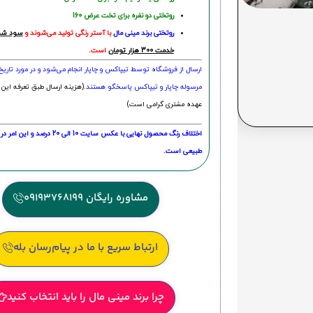
روتختی دو نفره برای تخت عرض 160
روتختی‌
برند مینی مال
با آستر رنگی تولید می‌شوند و
سود شما
خدمت 300 هزار تومان
است.
ارسال از فروشگاه توسط تیپاکس و چاپار انجام می‌شود و در مورد تاری
مرسوله چاپار و تیپاکس پاسخگو هستند.
(هزینه ارسال طبق تعرفه این 
عهده مشتری گرامی است)
اختلاف رنگ محصول نهایی با عکس سایت 10 الی 
طبیعی است.
مشاوره رایگان 09193768199
ارتباط سریع با ما در پیام‌رسان بله
چرا برند مینی مال را باید انتخاب کنید