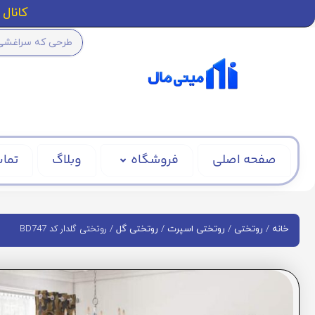
کانال ا
صفحه اصلی
فروشگاه
وبلاگ
تماس
/
/
/
/ روتختی گلدار کد BD747
خانه
روتختی
روتختی اسپرت
روتختی گل