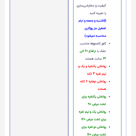
کیفیت و سفارشی‌سازی
را تجربه کنید.
(5شنبه و جمعه و ایام
تعطیل جز روزکاری
محاسبه نمیشود)
کاور کشدوزها مناسب
تشک با ا
رتفاع 20 الی
22
سانت هستند
روتختی یکنفره و یک و
نیم نفره 4 تکه
روتختی دونفره 6 تکه
هستند
روتختی یکنفره برای
تخت عرض 90
روتختی یک و نیم نفره
برای تخت عرض 120
روتختی دو نفره برای
تخت عرض 160