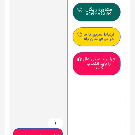
مشاوره رایگان
09193768199
ارتباط سریع با ما
در پیام‌رسان بله
چرا برند مینی مال
را باید انتخاب
کنید