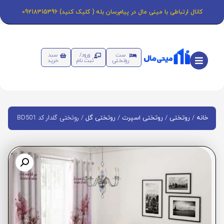
کانال ارتباطی با مینی مال در پیام‌رسان بله ( کلیک کنید) 09218315396
ست
ورود/
سبد
روتختی
ثبت نام
خرید
/
/
/
/ روتختی گلدار کد BD501
خانه
روتختی
روتختی اسپرت
روتختی گل