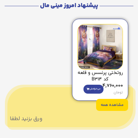
پیشنهاد امروز مینی مال
روتختی پرنسس و قلعه
کد B314
4,760,000
می‌خوامش
تومان
مشاهده همه
ورق بزنید لطفا