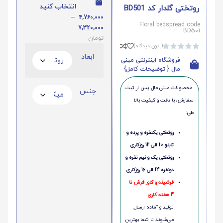
انتخاب کنید
روتختی گلدار کد BD501
–
4,760,000
Floral bedspread code
7,320,000
BD501
تومان
(بدون دیدگاه)





ابعاد
فروشگاه اینترنتی مینی
مال { توضیحات کامل}
محصولات مینی‌ مال پس از ثبت
جنس
سفارش، با دقت و کیفیت بالا
طی:
روتختی یکنفره و پرده و
تابلو 10 الی 12 روزکاری
روتختی یک و نیم نفره و
دونفره 14 الی 16 روزکاری
فرشینه و کاور فرش تا
4 هفته کاری
تولید و آماده ارسال
می‌شوند تا شما بهترین