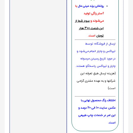
روتختی‌
برند مینی مال
با
آستر رنگی تولید
می‌شوند و
سود شما از
این خدمت 300 هزار
تومان
است.
ارسال از فروشگاه توسط
تیپاکس و چاپار انجام می‌شود و
در مورد تاریخ رسیدن مرسوله
چاپار و تیپاکس پاسخگو هستند.
(هزینه ارسال طبق تعرفه این
شرکتها و به عهده مشتری گرامی
است)
اختلاف رنگ محصول نهایی با
عکس سایت 10 الی 20 درصد و
این امر در خدمات چاپ طبیعی
است.