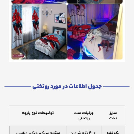
جدول اطلاعات در مورد روتختی
سایز
جزئیات ست
توضیحات نوع پارچه
تخت
روتختی
یک نفره
🔹 4 تکه شامل:
میکرو:
سبک، خنک، مناسب