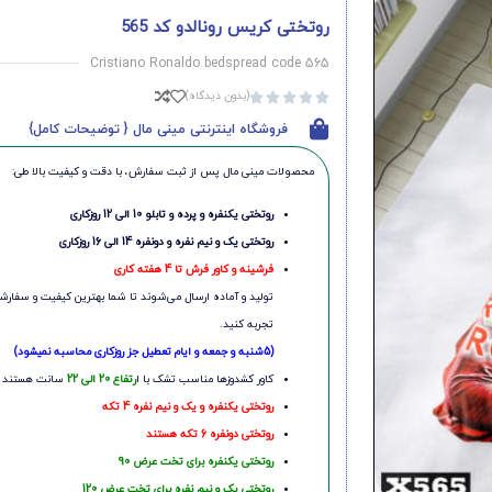
روتختی کریس رونالدو کد 565
Cristiano Ronaldo bedspread code 565
(بدون دیدگاه)





فروشگاه اینترنتی مینی مال { توضیحات کامل}
محصولات مینی‌ مال پس از ثبت سفارش، با دقت و کیفیت بالا طی:
روتختی یکنفره و پرده و تابلو 10 الی 12 روزکاری
روتختی یک و نیم نفره و دونفره 14 الی 16 روزکاری
فرشینه و کاور فرش تا 4 هفته کاری
تولید و آماده ارسال می‌شوند تا شما بهترین کیفیت و سفارشی
تجربه کنید.
(5شنبه و جمعه و ایام تعطیل جز روزکاری محاسبه نمیشود)
کاور کشدوزها مناسب تشک با ا
رتفاع 20 الی 22
سانت هستند
روتختی یکنفره و یک و نیم نفره 4 تکه
روتختی دونفره 6 تکه هستند
روتختی یکنفره برای تخت عرض 90
روتختی یک و نیم نفره برای تخت عرض 120