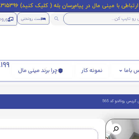
رتباطی با مینی مال در پیام‌رسان بله ( کلیک کنید) 09218315396
ورود
ست روتختی
199
 باما
نمونه کار
چرا برند مینی مال
ریس رونالدو کد 565