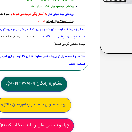
روتختی دو نفره برای تخت عرض 160
روتختی‌
برند مینی مال
با آستر رنگی تولید می‌شوند و
سود شما
خدمت 300 هزار تومان
است.
ارسال از فروشگاه توسط تیپاکس و چاپار انجام می‌شود و در مورد تاری
مرسوله چاپار و تیپاکس پاسخگو هستند.
(هزینه ارسال طبق تعرفه این 
عهده مشتری گرامی است)
اختلاف رنگ محصول نهایی با عکس سایت 10 الی 
طبیعی است.
مشاوره رایگان 09193768199
ارتباط سریع با ما در پیام‌رسان بله
چرا برند مینی مال را باید انتخاب کنید