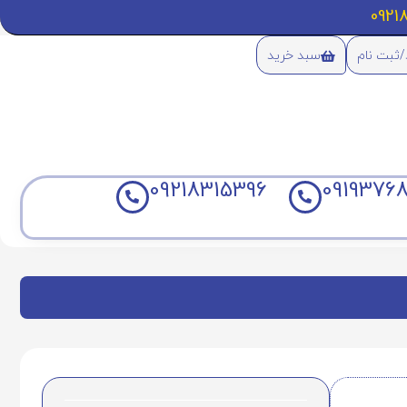
/ثبت نام
سبد خرید
09218315396
09193768