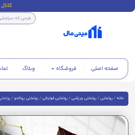
کانال ا
صفحه اصلی
فروشگاه
وبلاگ
تماس
/
/
/
/
/ روتختی ک
خانه
روتختی
روتختی ورزشی
روتختی فوتبالی
روتختی رونالدو