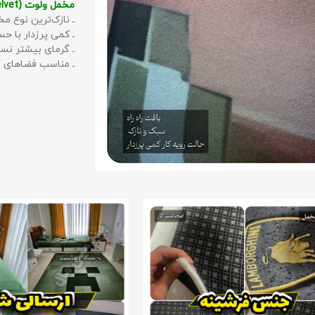
مخمل ولوت (Velvet):
ـ نازک‌ترین نوع مخ
ـ کمی پرزدار با 
ـ گرمای بیشتر نس
ـ مناسب فضاهای گ