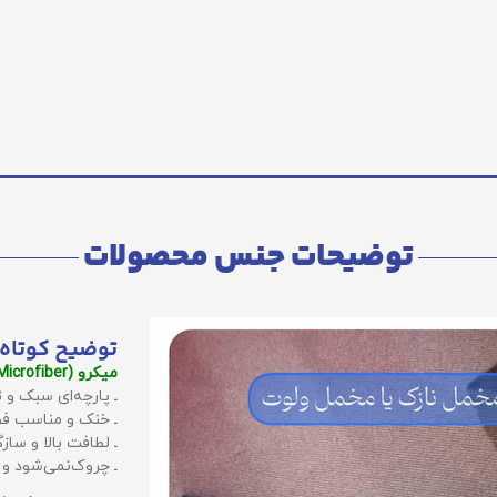
توضیحات جنس محصولات
توضیح کوتاه 
میکرو (Microfiber):
ـ پارچه‌ای سبک و ت
ـ خنک و مناسب فص
ـ لطافت بالا و سا
ـ چروک‌نمی‌شود و