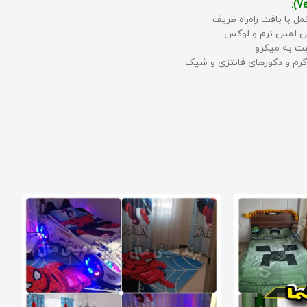
مل با بافت راه‌راه ظریف
حس لمس نرم و لوکس
بت به میکرو
رم و دکورهای فانتزی و شیک