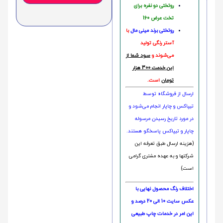
روتختی دو نفره برای
تخت عرض 160
روتختی‌
برند مینی مال
با
آستر رنگی تولید
می‌شوند و
سود شما از
این خدمت 300 هزار
تومان
است.
ارسال از فروشگاه توسط
تیپاکس و چاپار انجام می‌شود و
در مورد تاریخ رسیدن مرسوله
چاپار و تیپاکس پاسخگو هستند.
(هزینه ارسال طبق تعرفه این
شرکتها و به عهده مشتری گرامی
است)
اختلاف رنگ محصول نهایی با
عکس سایت 10 الی 20 درصد و
این امر در خدمات چاپ طبیعی