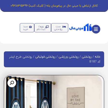
کانال ارتباطی با مینی مال در پیام‌رسان بله ( کلیک کنید) 09218315396
ست
ورود/
سبد
روتختی
ثبت نام
خرید
/
/
/
/ روتختی طرح اینتر
خانه
روتختی
روتختی ورزشی
روتختی فوتبالی
کد B187