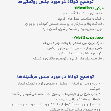
توضیح کوتاه در مورد جنس روتختی‌ها
میکرو (Microfiber):
ـ پارچه‌ای سبک و تنفّس‌پذیر
ـ خنک و مناسب فصل‌های گرم‌تر
ـ لطافت بالا و سازگار با پوست حساس کودک و نوجوان
ـ چروک‌نمی‌شود و شست‌وشوی آسان دارد
مخمل ولوت (Velvet):
ـ نازک‌ترین نوع مخمل با بافت راه‌راه ظریف
ـ کمی پرزدار با حس لمس نرم و لوکس
ـ گرمای بیشتر نسبت به میکرو
ـ مناسب فضاهای گرم و دکورهای فانتزی و شیک
توضیح کوتاه در مورد جنس فرشینه‌ها
• لایه رویی فرشینه از مخمل و سطحی نرم و لطیف ایجاد
می‌کند
• چاپ طرح روی فرشینه با وضوح بالا انجام می‌شود و رنگ‌ها
شفاف و ماندگار باقی می‌مانند
• لایه زیرین معمولاً ترمزدار یا لاتکس‌دار است و از سر خوردن
روی سطوح صاف جلوگیری می‌کند