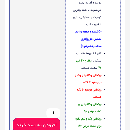
تولید و آماده ارسال
می‌شوند تا شما بهترین
کیفیت و سفارشی‌سازی
را تجربه کنید.
(5شنبه و جمعه و ایام
تعطیل جز روزکاری
محاسبه نمیشود)
کاور کشدوزها مناسب
تشک با ا
رتفاع 20 الی
22
سانت هستند
روتختی یکنفره و یک و
نیم نفره 4 تکه
روتختی دونفره 6 تکه
هستند
روتختی یکنفره برای
تخت عرض 90
روتختی یک و نیم نفره
افزودن به سبد خرید
برای تخت عرض 120