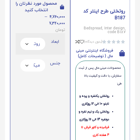
محصول مورد نظرتان را
انتخاب کنید
روتختی طرح اینتر کد
–
4,760,000
B187
7,320,000
Bedspread, Inter design,
تومان
code B187
ابعاد
(بدون دیدگاه)





فروشگاه اینترنتی مینی
مال { توضیحات کامل}
جنس
محصولات مینی‌ مال پس از ثبت
سفارش، با دقت و کیفیت بالا
طی:
روتختی یکنفره و پرده و
تابلو 10 الی 12 روزکاری
روتختی یک و نیم نفره و
دونفره 14 الی 16 روزکاری
فرشینه و کاور فرش تا
4 هفته کاری