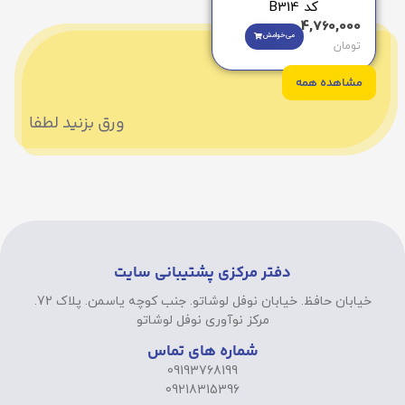
کد B314
4,760,000
می‌خوامش
تومان
مشاهده همه
ورق بزنید لطفا
دفتر مرکزی پشتیبانی سایت
خیابان حافظ. خیابان نوفل لوشاتو. جنب کوچه یاسمن. پلاک 72.
مرکز نوآوری نوفل لوشاتو
شماره های تماس
09193768199
09218315396