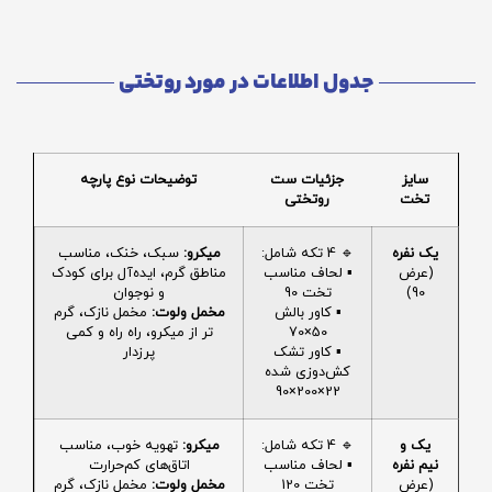
جدول اطلاعات در مورد روتختی
سایز
جزئیات ست
توضیحات نوع پارچه
تخت
روتختی
یک نفره
🔹 4 تکه شامل:
میکرو:
سبک، خنک، مناسب
(عرض
▪️ لحاف مناسب
مناطق گرم، ایده‌آل برای کودک
90)
تخت 90
و نوجوان
▪️ کاور بالش
مخمل ولوت:
مخمل نازک، گرم
50×70
تر از میکرو، راه راه و کمی
▪️ کاور تشک
پرزدار
کش‌دوزی شده
22×200×90
یک و
🔹 4 تکه شامل:
میکرو:
تهویه خوب، مناسب
نیم نفره
▪️ لحاف مناسب
اتاق‌های کم‌حرارت
(عرض
تخت 120
مخمل ولوت:
مخمل نازک، گرم