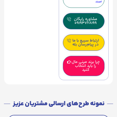
است.
مشاوره رایگان
09193768199
ارتباط سریع با ما
در پیام‌رسان بله
چرا برند مینی مال
را باید انتخاب
کنید
نمونه طرح‌های ارسالی مشتریان عزیز