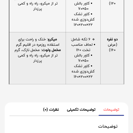
120)
▪️ کاور بالش
تر از میکرو، راه راه و کمی
50×70
پرزدار
▪️ کاور تشک
کش‌دوزی شده
22×200×120
دو نفره
🔹 6 تکه شامل:
میکرو:
خنک و راحت برای
(عرض
▪️ لحاف مناسب
استفاده روزمره در اقلیم گرم
160)
تخت 160
مخمل ولوت:
مخمل نازک، گرم
▪️ کاور بالش
تر از میکرو، راه راه و کمی
50×70
پرزدار
▪️ کاور تشک
کش‌دوزی شده
22×200×160
توضیحات
توضیحات تکمیلی
نظرات (0)
توضیحات