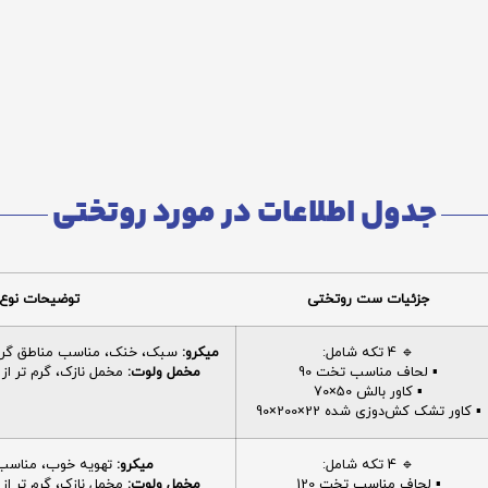
جدول اطلاعات در مورد روتختی
جزئیات ست روتختی
توضیحات نوع 
🔹 4 تکه شامل:
میکرو:
سبک، خنک، مناسب مناطق گرم، 
▪️ لحاف مناسب تخت 90
مخمل ولوت:
مخمل نازک، گرم تر از م
▪️ کاور بالش 50×70
▪️ کاور تشک کش‌دوزی شده 22×200×90
🔹 4 تکه شامل:
میکرو:
تهویه خوب، مناسب ا
▪️ لحاف مناسب تخت 120
مخمل ولوت:
مخمل نازک، گرم تر از م