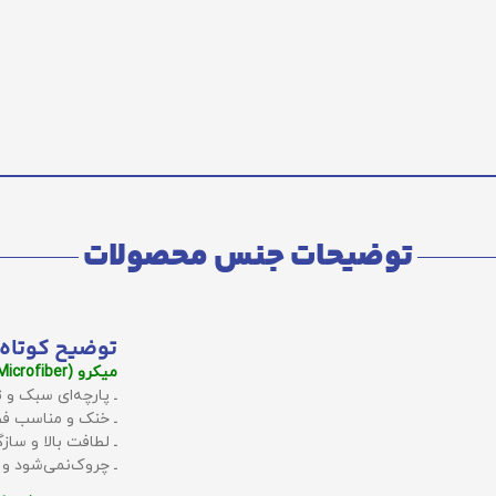
توضیحات جنس محصولات
توضیح کوتاه 
میکرو (Microfiber):
ـ پارچه‌ای سبک و ت
ـ خنک و مناسب فص
ـ لطافت بالا و سا
ـ چروک‌نمی‌شود و