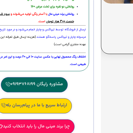
روتختی دو نفره برای تخت عرض 160
روتختی‌
برند مینی مال
با آستر رنگی تولید می‌شوند و
سود شما
خدمت 300 هزار تومان
است.
ارسال از فروشگاه توسط تیپاکس و چاپار انجام می‌شود و در مورد تاری
مرسوله چاپار و تیپاکس پاسخگو هستند.
(هزینه ارسال طبق تعرفه این 
عهده مشتری گرامی است)
اختلاف رنگ محصول نهایی با عکس سایت 10 الی 
طبیعی است.
مشاوره رایگان 09193768199
ارتباط سریع با ما در پیام‌رسان بله
چرا برند مینی مال را باید انتخاب کنید