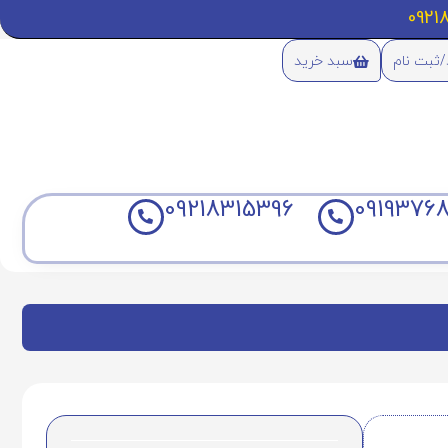
/ثبت نام
سبد خرید
09218315396
09193768