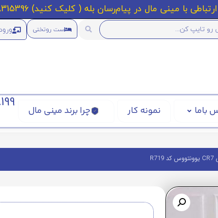
رتباطی با مینی مال در پیام‌رسان بله ( کلیک کنید) 09218315396
ورود
ست روتختی
199
 باما
نمونه کار
چرا برند مینی مال
R719