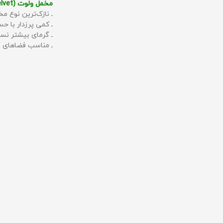
مخمل ولوت (Velvet):
ـ نازک‌ترین نوع مخ
ـ کمی پرزدار با 
ـ گرمای بیشتر نس
ـ مناسب فضاهای گ