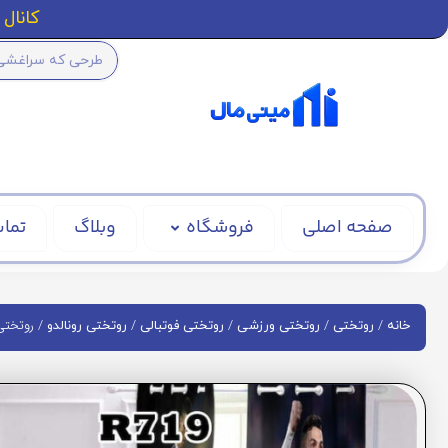
کانال ا
صفحه اصلی
فروشگاه
وبلاگ
تماس
/
/
/
/
/ روتختی CR7 یوونتووس کد 
خانه
روتختی
روتختی ورزشی
روتختی فوتبالی
روتختی رونالدو