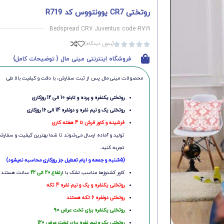
روتختی CR7 یوونتووس کد R719
Bedspread CR7 Juventus code R719
(بدون دیدگاه)





فروشگاه اینترنتی مینی مال { توضیحات کامل}
محصولات مینی‌ مال پس از ثبت سفارش، با دقت و کیفیت بالا طی:
روتختی یکنفره و پرده و تابلو 10 الی 12 روزکاری
روتختی یک و نیم نفره و دونفره 14 الی 16 روزکاری
فرشینه و کاور فرش تا 4 هفته کاری
تولید و آماده ارسال می‌شوند تا شما بهترین کیفیت و سفارشی
تجربه کنید.
(5شنبه و جمعه و ایام تعطیل جز روزکاری محاسبه نمیشود)
کاور کشدوزها مناسب تشک با ا
رتفاع 20 الی 22
سانت هستند
روتختی یکنفره و یک و نیم نفره 4 تکه
روتختی دونفره 6 تکه هستند
روتختی یکنفره برای تخت عرض 90
روتختی یک و نیم نفره برای تخت عرض 120