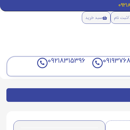
/ثبت نام
سبد خرید
09218315396
09193768