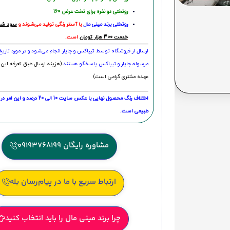
روتختی دو نفره برای تخت عرض 160
روتختی‌
برند مینی مال
با آستر رنگی تولید می‌شوند و
سود شما
خدمت 300 هزار تومان
است.
ارسال از فروشگاه توسط تیپاکس و چاپار انجام می‌شود و در مورد تاری
مرسوله چاپار و تیپاکس پاسخگو هستند.
(هزینه ارسال طبق تعرفه این 
عهده مشتری گرامی است)
اختلاف رنگ محصول نهایی با عکس سایت 10 الی 
طبیعی است.
مشاوره رایگان 09193768199
ارتباط سریع با ما در پیام‌رسان بله
چرا برند مینی مال را باید انتخاب کنید