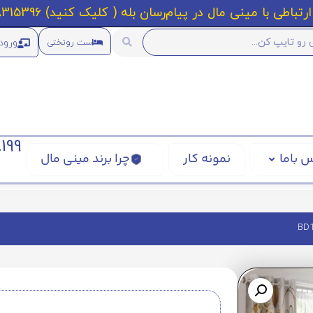
رتباطی با مینی مال در پیام‌رسان بله ( کلیک کنید) 09218315396
ورود
ست روتختی
199
 باما
نمونه کار
چرا برند مینی مال