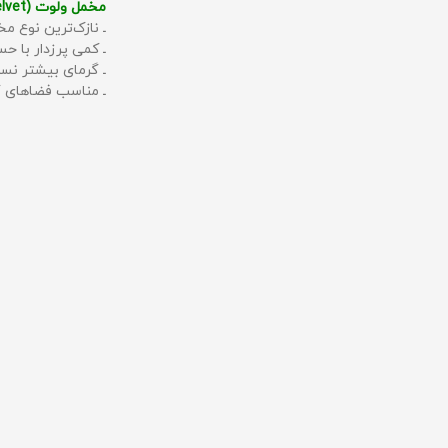
مخمل ولوت (Velvet):
ـ نازک‌ترین نوع مخ
ـ کمی پرزدار با 
ـ گرمای بیشتر نس
ـ مناسب فضاهای گ