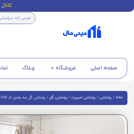
کانال ا
صفحه اصلی
فروشگاه
وبلاگ
تماس
/
/
/
/ روتختی گل سه بعدی کد BD1048
خانه
روتختی
روتختی اسپرت
روتختی گل