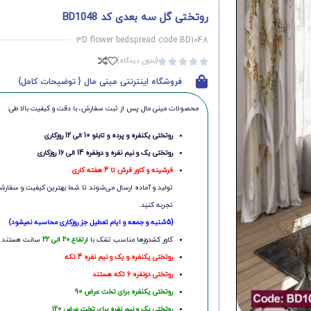
روتختی گل سه بعدی کد BD1048
3D flower bedspread code BD1048
(بدون دیدگاه)





فروشگاه اینترنتی مینی مال { توضیحات کامل}
محصولات مینی‌ مال پس از ثبت سفارش، با دقت و کیفیت بالا طی:
روتختی یکنفره و پرده و تابلو 10 الی 12 روزکاری
روتختی یک و نیم نفره و دونفره 14 الی 16 روزکاری
فرشینه و کاور فرش تا 4 هفته کاری
تولید و آماده ارسال می‌شوند تا شما بهترین کیفیت و سفارشی
تجربه کنید.
(5شنبه و جمعه و ایام تعطیل جز روزکاری محاسبه نمیشود)
کاور کشدوزها مناسب تشک با ا
رتفاع 20 الی 22
سانت هستند
روتختی یکنفره و یک و نیم نفره 4 تکه
روتختی دونفره 6 تکه هستند
روتختی یکنفره برای تخت عرض 90
روتختی یک و نیم نفره برای تخت عرض 120