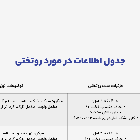
جدول اطلاعات در مورد روتختی
جزئیات ست روتختی
توضیحات نوع 
🔹 4 تکه شامل:
میکرو:
سبک، خنک، مناسب مناطق گرم، 
▪️ لحاف مناسب تخت 90
مخمل ولوت:
مخمل نازک، گرم تر از م
▪️ کاور بالش 50×70
▪️ کاور تشک کش‌دوزی شده 22×200×90
🔹 4 تکه شامل:
میکرو:
تهویه خوب، مناسب ا
▪️ لحاف مناسب تخت 120
مخمل ولوت:
مخمل نازک، گرم تر از م