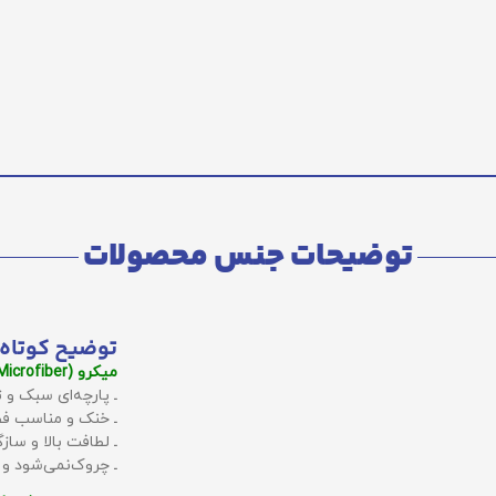
توضیحات جنس محصولات
توضیح کوتاه 
میکرو (Microfiber):
ـ پارچه‌ای سبک و ت
ـ خنک و مناسب فص
ـ لطافت بالا و سا
ـ چروک‌نمی‌شود و