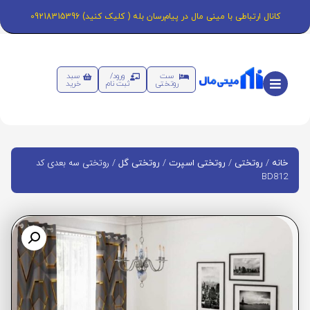
کانال ارتباطی با مینی مال در پیام‌رسان بله ( کلیک کنید) 09218315396
ست
ورود/
سبد
روتختی
ثبت نام
خرید
/
/
/
/ روتختی سه بعدی کد
خانه
روتختی
روتختی اسپرت
روتختی گل
BD812