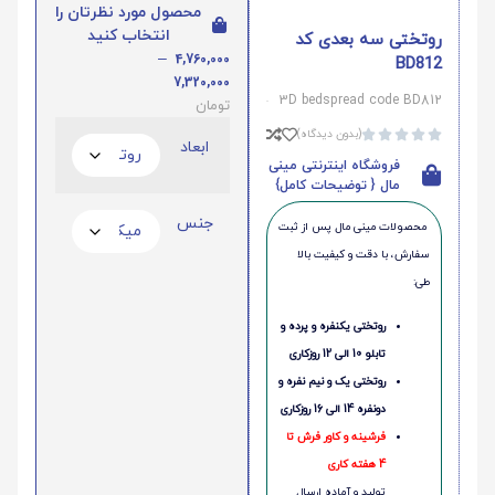
محصول مورد نظرتان را
انتخاب کنید
روتختی سه بعدی کد
–
4,760,000
BD812
7,320,000
3D bedspread code BD812
تومان
(بدون دیدگاه)





ابعاد
فروشگاه اینترنتی مینی
مال { توضیحات کامل}
جنس
محصولات مینی‌ مال پس از ثبت
سفارش، با دقت و کیفیت بالا
طی:
روتختی یکنفره و پرده و
تابلو 10 الی 12 روزکاری
روتختی یک و نیم نفره و
دونفره 14 الی 16 روزکاری
فرشینه و کاور فرش تا
4 هفته کاری
تولید و آماده ارسال