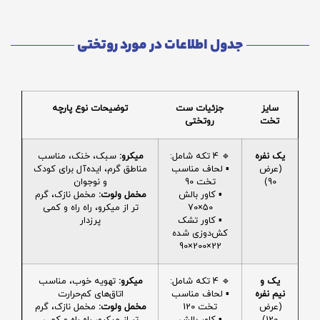
جدول اطلاعات در مورد روتختی
سایز
جزئیات ست
توضیحات نوع پارچه
تخت
روتختی
یک نفره
🔹 4 تکه شامل:
میکرو:
سبک، خنک، مناسب
(عرض
▪️ لحاف مناسب
مناطق گرم، ایده‌آل برای کودک
90)
تخت 90
و نوجوان
▪️ کاور بالش
مخمل ولوت:
مخمل نازک، گرم
50×70
تر از میکرو، راه راه و کمی
▪️ کاور تشک
پرزدار
کش‌دوزی شده
22×200×90
یک و
🔹 4 تکه شامل:
میکرو:
تهویه خوب، مناسب
نیم نفره
▪️ لحاف مناسب
اتاق‌های کم‌حرارت
(عرض
تخت 120
مخمل ولوت:
مخمل نازک، گرم
120)
▪️ کاور بالش
تر از میکرو، راه راه و کمی