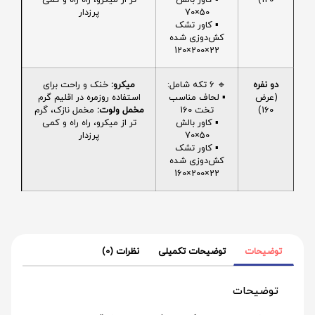
50×70
پرزدار
▪️ کاور تشک
کش‌دوزی شده
22×200×120
دو نفره
🔹 6 تکه شامل:
میکرو:
خنک و راحت برای
(عرض
▪️ لحاف مناسب
استفاده روزمره در اقلیم گرم
160)
تخت 160
مخمل ولوت:
مخمل نازک، گرم
▪️ کاور بالش
تر از میکرو، راه راه و کمی
50×70
پرزدار
▪️ کاور تشک
کش‌دوزی شده
22×200×160
توضیحات
توضیحات تکمیلی
نظرات (0)
توضیحات