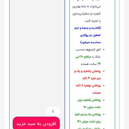
می‌شوند تا شما بهترین
کیفیت و سفارشی‌سازی
را تجربه کنید.
(5شنبه و جمعه و ایام
تعطیل جز روزکاری
محاسبه نمیشود)
کاور کشدوزها مناسب
تشک با ا
رتفاع 20 الی
22
سانت هستند
روتختی یکنفره و یک و
نیم نفره 4 تکه
روتختی دونفره 6 تکه
هستند
روتختی یکنفره برای
تخت عرض 90
روتختی یک و نیم نفره
برای تخت عرض 120
افزودن به سبد خرید
روتختی دو نفره برای