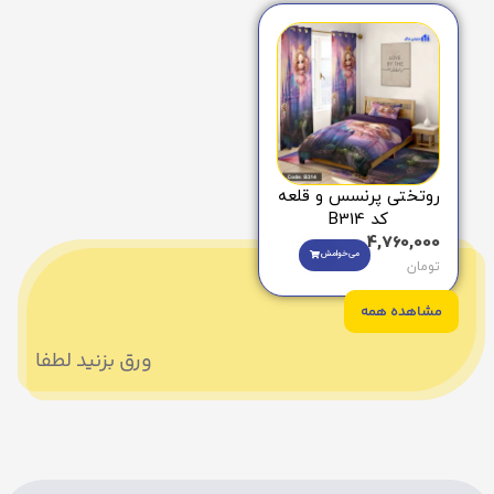
روتختی پرنسس و قلعه
کد B314
4,760,000
می‌خوامش
تومان
مشاهده همه
ورق بزنید لطفا