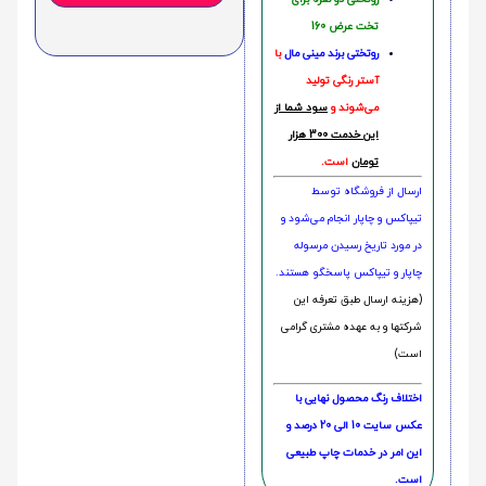
تخت عرض 160
روتختی‌
برند مینی مال
با
آستر رنگی تولید
می‌شوند و
سود شما از
این خدمت 300 هزار
تومان
است.
ارسال از فروشگاه توسط
تیپاکس و چاپار انجام می‌شود و
در مورد تاریخ رسیدن مرسوله
چاپار و تیپاکس پاسخگو هستند.
(هزینه ارسال طبق تعرفه این
شرکتها و به عهده مشتری گرامی
است)
اختلاف رنگ محصول نهایی با
عکس سایت 10 الی 20 درصد و
این امر در خدمات چاپ طبیعی
است.