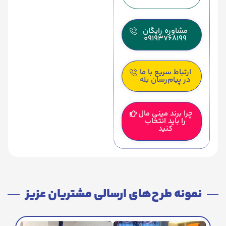
مشاوره رایگان
09193768199
ارتباط سریع با ما
در پیام‌رسان بله
چرا برند مینی مال
را باید انتخاب
کنید
نمونه طرح‌های ارسالی مشتریان عزیز