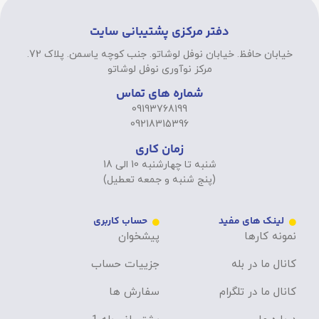
دفتر مرکزی پشتیبانی سایت
خیابان حافظ. خیابان نوفل لوشاتو. جنب کوچه یاسمن. پلاک 72.
مرکز نوآوری نوفل لوشاتو
شماره های تماس
09193768199
09218315396
زمان کاری
شنبه تا چهارشنبه 10 الی 18
(پنج شنبه و جمعه تعطیل)
لینک های مفید
حساب کاربری
نمونه کارها
پیشخوان
کانال ما در بله
جزییات حساب
کانال ما در تلگرام
سفارش ها