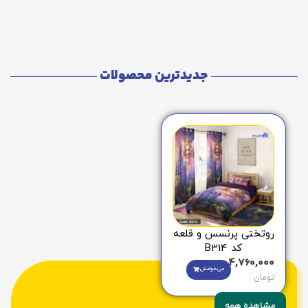
جدیدترین محصولات
روتختی پرنسس و قلعه
کد B314
4,760,000
می‌خوامش
تومان
مشاهده همه