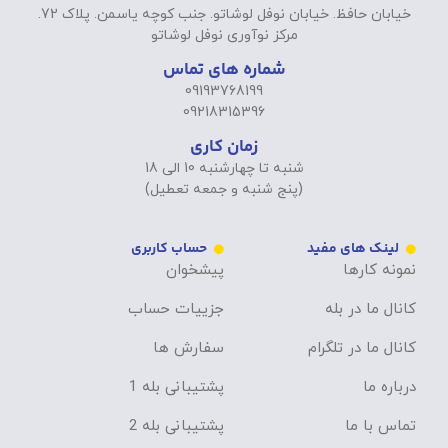
خیابان حافظ. خیابان نوفل لوشاتو. جنب کوچه یاسمن. پلاک 72.
مرکز نوآوری نوفل لوشاتو
شماره های تماس
09193768199
09218315396
زمان کاری
شنبه تا چهارشنبه 10 الی 18
(پنج شنبه و جمعه تعطیل)
لینک های مفید
حساب کاربری
نمونه کارها
پیشخوان
کانال ما در بله
جزییات حساب
کانال ما در تلگرام
سفارش ها
درباره ما
پشتیبانی بله 1
تماس با ما
پشتیبانی بله 2