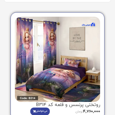
روتختی پرنسس و قلعه کد B314
4,760,000
می‌خوامش
تومان