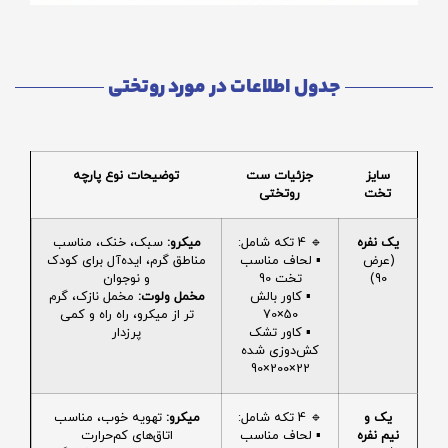
جدول اطلاعات در مورد روتختی
سایز
جزئیات ست
توضیحات نوع پارچه
تخت
روتختی
یک نفره
🔹 4 تکه شامل:
میکرو:
سبک، خنک، مناسب
(عرض
▪️ لحاف مناسب
مناطق گرم، ایده‌آل برای کودک
90)
تخت 90
و نوجوان
▪️ کاور بالش
مخمل ولوت:
مخمل نازک، گرم
50×70
تر از میکرو، راه راه و کمی
▪️ کاور تشک
پرزدار
کش‌دوزی شده
22×200×90
یک و
🔹 4 تکه شامل:
میکرو:
تهویه خوب، مناسب
نیم نفره
▪️ لحاف مناسب
اتاق‌های کم‌حرارت