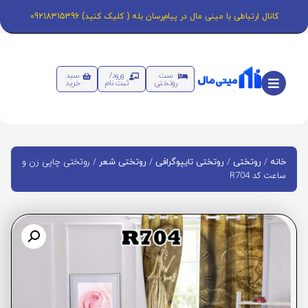
کانال ارتباطی با مینی مال در پیام‌رسان بله ( کلیک کنید) 09218315396
ست
ورود/
سبد
روتختی
ثبت نام
خرید
/
/
/
/ روتختی چاپی زن و
خانه
روتختی
روتختی تایپوگرافی
روتختی شعر
ساعت کد R704