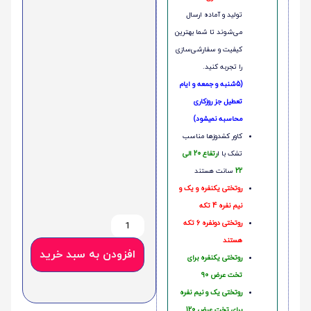
تولید و آماده ارسال
می‌شوند تا شما بهترین
کیفیت و سفارشی‌سازی
را تجربه کنید.
(5شنبه و جمعه و ایام
تعطیل جز روزکاری
محاسبه نمیشود)
کاور کشدوزها مناسب
تشک با ا
رتفاع 20 الی
22
سانت هستند
روتختی یکنفره و یک و
نیم نفره 4 تکه
روتختی دونفره 6 تکه
هستند
افزودن به سبد خرید
روتختی یکنفره برای
تخت عرض 90
روتختی یک و نیم نفره
برای تخت عرض 120