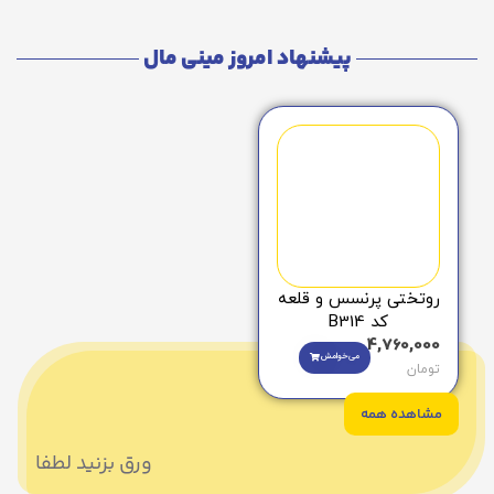
پیشنهاد امروز مینی مال
روتختی پرنسس و قلعه
کد B314
4,760,000
می‌خوامش
تومان
مشاهده همه
ورق بزنید لطفا