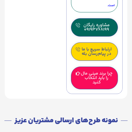
است.
مشاوره رایگان
09193768199
ارتباط سریع با ما
در پیام‌رسان بله
چرا برند مینی مال
را باید انتخاب
کنید
نمونه طرح‌های ارسالی مشتریان عزیز