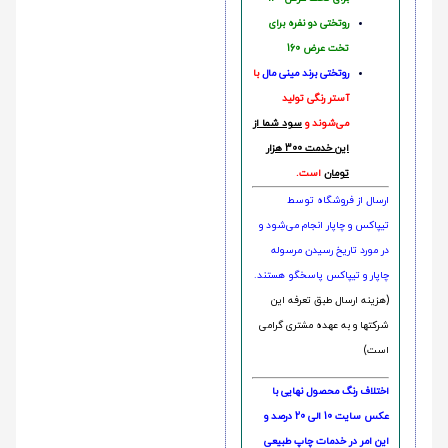
روتختی دو نفره برای
تخت عرض 160
روتختی‌
برند مینی مال
با
آستر رنگی تولید
می‌شوند و
سود شما از
این خدمت 300 هزار
تومان
است.
ارسال از فروشگاه توسط
تیپاکس و چاپار انجام می‌شود و
در مورد تاریخ رسیدن مرسوله
چاپار و تیپاکس پاسخگو هستند.
(هزینه ارسال طبق تعرفه این
شرکتها و به عهده مشتری گرامی
است)
اختلاف رنگ محصول نهایی با
عکس سایت 10 الی 20 درصد و
این امر در خدمات چاپ طبیعی