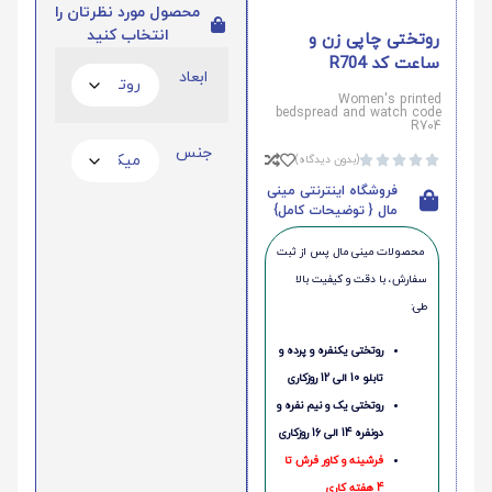
محصول مورد نظرتان را
انتخاب کنید
روتختی چاپی زن و
ساعت کد R704
ابعاد
Women's printed
bedspread and watch code
R704
جنس
(بدون دیدگاه)





فروشگاه اینترنتی مینی
مال { توضیحات کامل}
محصولات مینی‌ مال پس از ثبت
سفارش، با دقت و کیفیت بالا
طی:
روتختی یکنفره و پرده و
تابلو 10 الی 12 روزکاری
روتختی یک و نیم نفره و
دونفره 14 الی 16 روزکاری
فرشینه و کاور فرش تا
4 هفته کاری