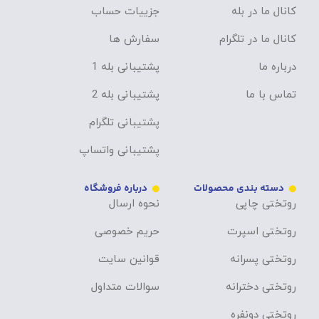
کانال ما در بله
جزییات حساب
کانال ما در تلگرام
سفارش ها
درباره ما
پشتیبانی بله 1
تماس با ما
پشتیبانی بله 2
پشتیبانی تلگرام
پشتیبانی واتساپ
دسته بندی محصولات
درباره فروشگاه
روتختی چاپی
نحوه ارسال
روتختی اسپرت
حریم خصوصی
روتختی پسرانه
قوانین سایت
روتختی دخترانه
سوالات متداول
روتختی دونفره