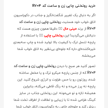
خرید روتختی چاپی زن و ساعت کد R704
اگر به دنبال یک تغییر شگفت‌انگیز و جذاب در دکوراسیون
اتاق خواب خود هستید،
روتختی چاپی زن و ساعت کد
R704
از برند
مینی مال
👉🏻
دقیقا همون چیزی هست که
دنبالش می‌گردید! این
روتختی چاپی
👉🏻
با استفاده از
پارچه تنسل ترک با کیفیت بالا تولید شده و چاپ سه‌بعدی
خیره‌کننده‌ای داره که جلوه‌ای بی‌نظیر به اتاق خواب شما
می‌بخشه.
تصور کنید هر صبح با دیدن
روتختی چاپی زن و ساعت کد
R704
که از جنس پارچه میکرو ترک و یا مخمل ساخته
شده، روزتون رو با حس طراوت و انرژی شروع کنید. این
پارچه نه پرز می‌ده و نه رنگ قاطی می‌کنه، بنابراین
همیشه تازه و نو می‌مونه. این روتختی جذاب در سایز
کینگ طراحی شده تا با زیبایی و لطافت از اطراف تخت شما
ریزش کند و جلوه‌ای خاص به دکوراسیون اتاق خواب شما