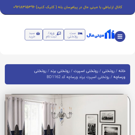
کانال ارتباطی با مینی مال در پیام‌رسان بله ( کلیک کنید) 09218315396
ست
ورود/
سبد
روتختی
ثبت نام
خرید
/
/
/
/
خانه
روتختی
روتختی اسپرت
روتختی برند
روتختی
/ روتختی اسپرت برند ورساچه کد BD1162
ورساچه