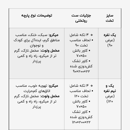
سایز
جزئیات ست
توضیحات نوع پارچه
تخت
روتختی
یک نفره
🔹 4 تکه شامل:
میکرو:
سبک، خنک، مناسب
(عرض
▪️ لحاف مناسب
مناطق گرم، ایده‌آل برای کودک
90)
تخت 90
و نوجوان
▪️ کاور بالش
مخمل ولوت:
مخمل نازک، گرم
50×70
تر از میکرو، راه راه و کمی
▪️ کاور تشک
پرزدار
کش‌دوزی شده
22×200×90
یک و
🔹 4 تکه شامل:
میکرو:
تهویه خوب، مناسب
نیم نفره
▪️ لحاف مناسب
اتاق‌های کم‌حرارت
(عرض
تخت 120
مخمل ولوت:
مخمل نازک، گرم
120)
▪️ کاور بالش
تر از میکرو، راه راه و کمی
50×70
پرزدار
▪️ کاور تشک
کش‌دوزی شده
22×200×120