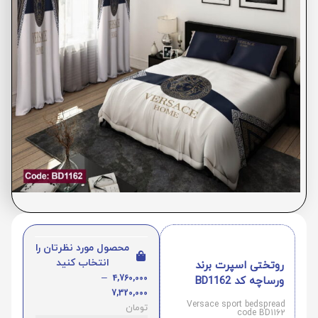
محصول مورد نظرتان را
انتخاب کنید
روتختی اسپرت برند
–
4,760,000
ورساچه کد BD1162
7,320,000
Versace sport bedspread
تومان
code BD1162