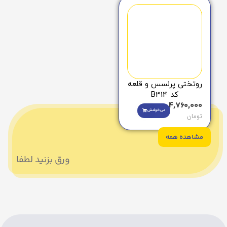
روتختی پرنسس و قلعه
کد B314
4,760,000
می‌خوامش
تومان
مشاهده همه
ورق بزنید لطفا