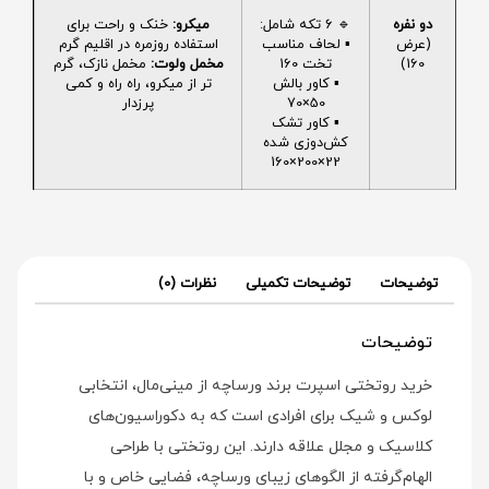
دو نفره
🔹 6 تکه شامل:
میکرو:
خنک و راحت برای
(عرض
▪️ لحاف مناسب
استفاده روزمره در اقلیم گرم
160)
تخت 160
مخمل ولوت:
مخمل نازک، گرم
▪️ کاور بالش
تر از میکرو، راه راه و کمی
50×70
پرزدار
▪️ کاور تشک
کش‌دوزی شده
22×200×160
توضیحات
توضیحات تکمیلی
نظرات (0)
توضیحات
خرید روتختی اسپرت برند ورساچه از مینی‌مال، انتخابی
لوکس و شیک برای افرادی است که به دکوراسیون‌های
کلاسیک و مجلل علاقه دارند. این روتختی با طراحی
الهام‌گرفته از الگوهای زیبای ورساچه، فضایی خاص و با