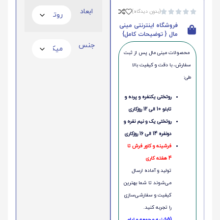
ابعاد
(بدون دیدگاه)





فروشگاه اینترنتی مینی
مال { توضیحات کامل}
جنس
محصولات مینی‌ مال پس از ثبت
سفارش، با دقت و کیفیت بالا
طی:
روتختی یکنفره و پرده و
تابلو 10 الی 12 روزکاری
روتختی یک و نیم نفره و
دونفره 14 الی 16 روزکاری
فرشینه و کاور فرش تا
4 هفته کاری
تولید و آماده ارسال
می‌شوند تا شما بهترین
کیفیت و سفارشی‌سازی
را تجربه کنید.
(5شنبه و جمعه و ایام