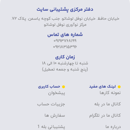
دفتر مرکزی پشتیبانی سایت
خیابان حافظ. خیابان نوفل لوشاتو. جنب کوچه یاسمن. پلاک 72.
مرکز نوآوری نوفل لوشاتو
شماره های تماس
09193768199
09218315396
زمان کاری
شنبه تا چهارشنبه 10 الی 18
(پنج شنبه و جمعه تعطیل)
لینک های مفید
حساب کاربری
نمونه کارها
پیشخوان
کانال ما در بله
جزییات حساب
کانال ما در تلگرام
سفارش ها
درباره ما
پشتیبانی بله 1