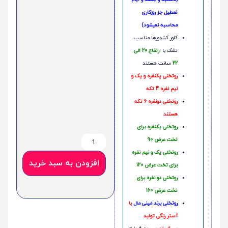
تعطیل جز روزکاری
محاسبه نمیشود)
کاور کشدوزها مناسب
تشک با ا
رتفاع 20 الی
22
سانت هستند
روتختی یکنفره و یک و
نیم نفره 4 تکه
روتختی دونفره 6 تکه
هستند
روتختی یکنفره برای
تخت عرض 90
روتختی یک و نیم نفره
افزودن به سبد خرید
برای تخت عرض 120
روتختی دو نفره برای
تخت عرض 160
روتختی‌
برند مینی مال
با
آستر رنگی تولید