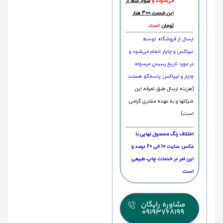
می‌شوند و
سود شما از
این خدمت 300 هزار
تومان
است.
ارسال از فروشگاه توسط
تیپاکس و چاپار انجام می‌شود و
در مورد تاریخ رسیدن مرسوله
چاپار و تیپاکس پاسخگو هستند.
(هزینه ارسال طبق تعرفه این
شرکتها و به عهده مشتری گرامی
است)
اختلاف رنگ محصول نهایی با
عکس سایت 10 الی 20 درصد و
این امر در خدمات چاپ طبیعی
است.
مشاوره رایگان
09193768199