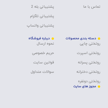
تماس با ما
پشتیبانی بله 2
پشتیبانی تلگرام
پشتیبانی واتساپ
دسته بندی محصولات
درباره فروشگاه
روتختی چاپی
نحوه ارسال
روتختی اسپرت
حریم خصوصی
روتختی پسرانه
قوانین سایت
روتختی دخترانه
سوالات متداول
روتختی دونفره
مجوز های سایت