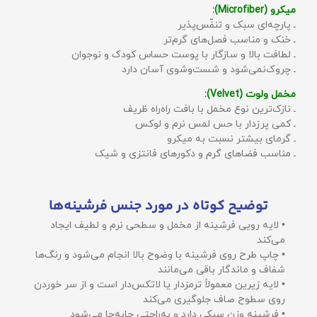
میکرو (Microfiber):
ـ پارچه‌ای سبک و تنفّس‌پذیر
ـ خنک و مناسب فصل‌های گرم‌تر
ـ لطافت بالا و سازگار با پوست حساس کودک و نوجوان
ـ چروک‌نمی‌شود و شست‌وشوی آسان دارد
مخمل ولوت (Velvet):
ـ نازک‌ترین نوع مخمل با بافت راه‌راه ظریف
ـ کمی پرزدار با حس لمس نرم و لوکس
ـ گرمای بیشتر نسبت به میکرو
ـ مناسب فضاهای گرم و دکورهای فانتزی و شیک
توضیح کوتاه در مورد جنس فرشینه‌ها
• لایه رویی فرشینه از مخمل و سطحی نرم و لطیف ایجاد
می‌کند
• چاپ طرح روی فرشینه با وضوح بالا انجام می‌شود و رنگ‌ها
شفاف و ماندگار باقی می‌مانند
• لایه زیرین معمولاً ترمزدار یا لاتکس‌دار است و از سر خوردن
روی سطوح صاف جلوگیری می‌کند
• فرشینه وزن سبکی دارد و به‌راحتی جابه‌جا می‌شود