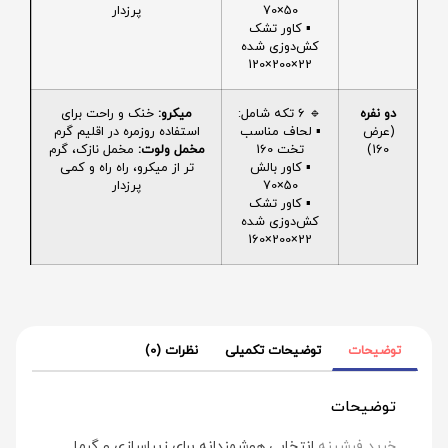
50×70
پرزدار
▪️ کاور تشک
کش‌دوزی شده
22×200×120
دو نفره
🔹 6 تکه شامل:
میکرو:
خنک و راحت برای
(عرض
▪️ لحاف مناسب
استفاده روزمره در اقلیم گرم
160)
تخت 160
مخمل ولوت:
مخمل نازک، گرم
▪️ کاور بالش
تر از میکرو، راه راه و کمی
50×70
پرزدار
▪️ کاور تشک
کش‌دوزی شده
22×200×160
توضیحات
توضیحات تکمیلی
نظرات (0)
توضیحات
خرید فرشینه
انتخابی هوشمندانه برای زیباسازی و گرما