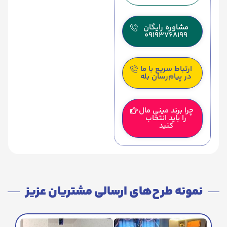
مشاوره رایگان
09193768199
ارتباط سریع با ما
در پیام‌رسان بله
چرا برند مینی مال
را باید انتخاب
کنید
نمونه طرح‌های ارسالی مشتریان عزیز