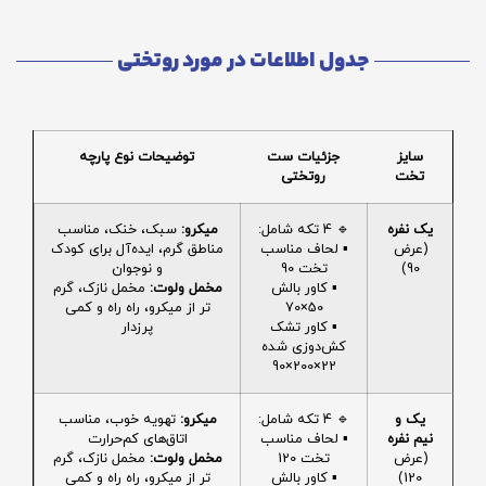
جدول اطلاعات در مورد روتختی
سایز
جزئیات ست
توضیحات نوع پارچه
تخت
روتختی
یک نفره
🔹 4 تکه شامل:
میکرو:
سبک، خنک، مناسب
(عرض
▪️ لحاف مناسب
مناطق گرم، ایده‌آل برای کودک
90)
تخت 90
و نوجوان
▪️ کاور بالش
مخمل ولوت:
مخمل نازک، گرم
50×70
تر از میکرو، راه راه و کمی
▪️ کاور تشک
پرزدار
کش‌دوزی شده
22×200×90
یک و
🔹 4 تکه شامل:
میکرو:
تهویه خوب، مناسب
نیم نفره
▪️ لحاف مناسب
اتاق‌های کم‌حرارت
(عرض
تخت 120
مخمل ولوت:
مخمل نازک، گرم
120)
▪️ کاور بالش
تر از میکرو، راه راه و کمی