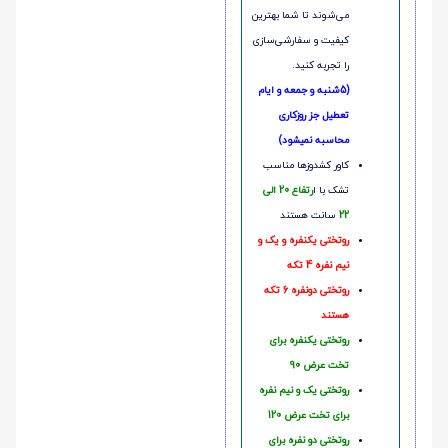
می‌شوند تا شما بهترین
کیفیت و سفارشی‌سازی
را تجربه کنید.
(5شنبه و جمعه و ایام
تعطیل جز روزکاری
محاسبه نمیشود)
کاور کشدوزها مناسب
تشک با ا
رتفاع 20 الی
22
سانت هستند
روتختی یکنفره و یک و
نیم نفره 4 تکه
روتختی دونفره 6 تکه
هستند
روتختی یکنفره برای
تخت عرض 90
روتختی یک و نیم نفره
برای تخت عرض 120
روتختی دو نفره برای