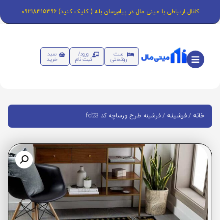
کانال ارتباطی با مینی مال در پیام‌رسان بله ( کلیک کنید) 09218315396
ست
ورود/
سبد
روتختی
ثبت نام
خرید
/
/ فرشینه طرح ورساچه کد fd23
خانه
فرشینه