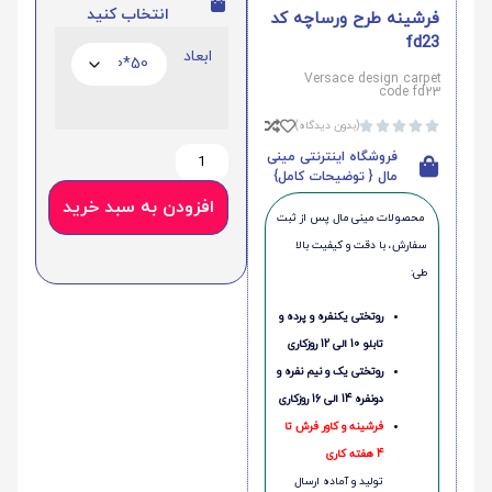
انتخاب کنید
فرشینه طرح ورساچه کد
fd23
ابعاد
Versace design carpet
code fd23
(بدون دیدگاه)





فروشگاه اینترنتی مینی
مال { توضیحات کامل}
افزودن به سبد خرید
محصولات مینی‌ مال پس از ثبت
سفارش، با دقت و کیفیت بالا
طی:
روتختی یکنفره و پرده و
تابلو 10 الی 12 روزکاری
روتختی یک و نیم نفره و
دونفره 14 الی 16 روزکاری
فرشینه و کاور فرش تا
4 هفته کاری
تولید و آماده ارسال