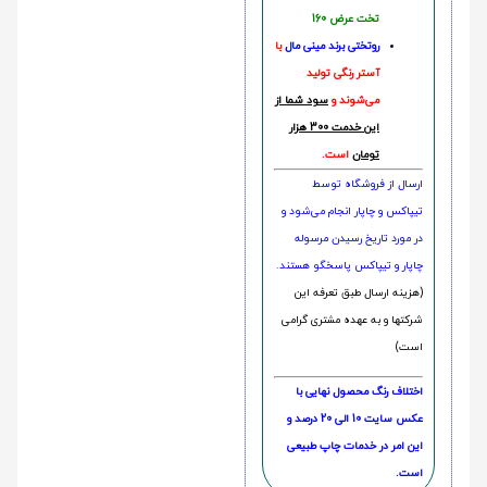
تخت عرض 160
روتختی‌
برند مینی مال
با
آستر رنگی تولید
می‌شوند و
سود شما از
این خدمت 300 هزار
تومان
است.
ارسال از فروشگاه توسط
تیپاکس و چاپار انجام می‌شود و
در مورد تاریخ رسیدن مرسوله
چاپار و تیپاکس پاسخگو هستند.
(هزینه ارسال طبق تعرفه این
شرکتها و به عهده مشتری گرامی
است)
اختلاف رنگ محصول نهایی با
عکس سایت 10 الی 20 درصد و
این امر در خدمات چاپ طبیعی
است.