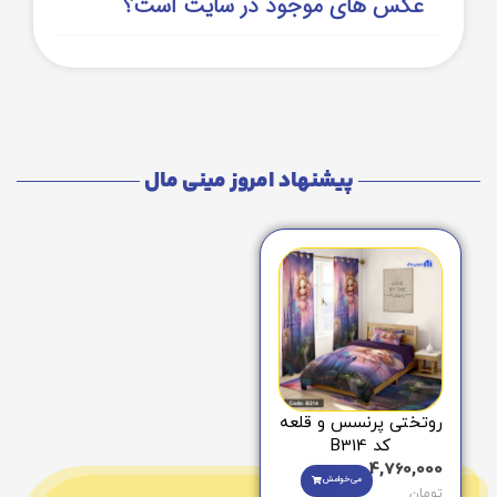
عکس های موجود در سایت است؟
پیشنهاد امروز مینی مال
روتختی پرنسس و قلعه
کد B314
4,760,000
می‌خوامش
تومان