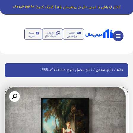
کانال ارتباطی با مینی مال در پیام‌رسان بله ( کلیک کنید) 09218315396
ست
ورود/
سبد
روتختی
ثبت نام
خرید
/
/ تابلو مخمل طرح عاشقانه کد P88
خانه
تابلو مخمل