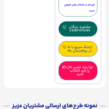
این امر در خدمات چاپ طبیعی
است.
مشاوره رایگان
09193768199
ارتباط سریع با ما
در پیام‌رسان بله
چرا برند مینی مال
را باید انتخاب
کنید
نمونه طرح‌های ارسالی مشتریان عزیز