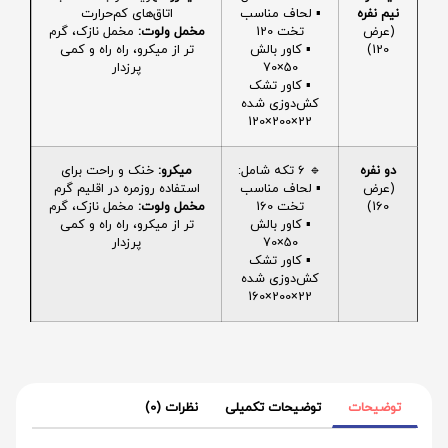
نیم نفره
▪️ لحاف مناسب
اتاق‌های کم‌حرارت
(عرض
تخت 120
مخمل ولوت:
مخمل نازک، گرم
120)
▪️ کاور بالش
تر از میکرو، راه راه و کمی
50×70
پرزدار
▪️ کاور تشک
کش‌دوزی شده
22×200×120
دو نفره
🔹 6 تکه شامل:
میکرو:
خنک و راحت برای
(عرض
▪️ لحاف مناسب
استفاده روزمره در اقلیم گرم
160)
تخت 160
مخمل ولوت:
مخمل نازک، گرم
▪️ کاور بالش
تر از میکرو، راه راه و کمی
50×70
پرزدار
▪️ کاور تشک
کش‌دوزی شده
22×200×160
توضیحات
توضیحات تکمیلی
نظرات (0)