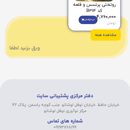
روتختی پرنسس و قلعه
کد B314
4,760,000
می‌خوامش
تومان
مشاهده همه
ورق بزنید لطفا
دفتر مرکزی پشتیبانی سایت
خیابان حافظ. خیابان نوفل لوشاتو. جنب کوچه یاسمن. پلاک 72.
مرکز نوآوری نوفل لوشاتو
شماره های تماس
09193768199