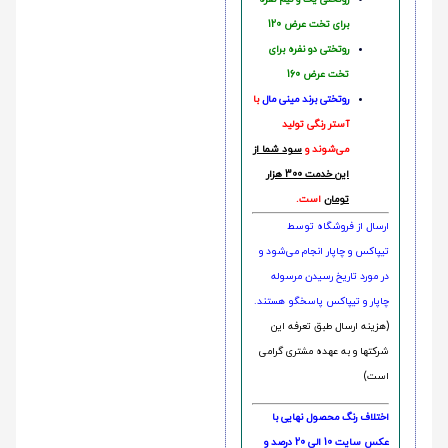
برای تخت عرض 120
روتختی دو نفره برای
تخت عرض 160
روتختی‌
برند مینی مال
با
آستر رنگی تولید
می‌شوند و
سود شما از
این خدمت 300 هزار
تومان
است.
ارسال از فروشگاه توسط
تیپاکس و چاپار انجام می‌شود و
در مورد تاریخ رسیدن مرسوله
چاپار و تیپاکس پاسخگو هستند.
(هزینه ارسال طبق تعرفه این
شرکتها و به عهده مشتری گرامی
است)
اختلاف رنگ محصول نهایی با
عکس سایت 10 الی 20 درصد و