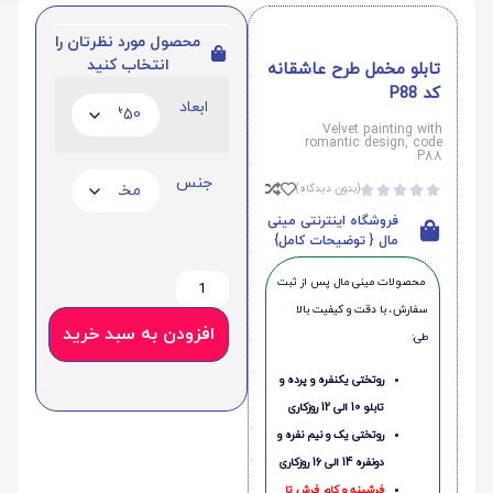
محصول مورد نظرتان را
انتخاب کنید
تابلو مخمل طرح عاشقانه
کد P88
ابعاد
Velvet painting with
romantic design, code
P88
جنس
(بدون دیدگاه)





فروشگاه اینترنتی مینی
مال { توضیحات کامل}
محصولات مینی‌ مال پس از ثبت
سفارش، با دقت و کیفیت بالا
افزودن به سبد خرید
طی:
روتختی یکنفره و پرده و
تابلو 10 الی 12 روزکاری
روتختی یک و نیم نفره و
دونفره 14 الی 16 روزکاری
فرشینه و کاور فرش تا