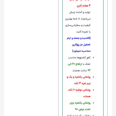
4 هفته کاری
تولید و آماده ارسال
می‌شوند تا شما بهترین
کیفیت و سفارشی‌سازی
را تجربه کنید.
(5شنبه و جمعه و ایام
تعطیل جز روزکاری
محاسبه نمیشود)
کاور کشدوزها مناسب
تشک با ا
رتفاع 20 الی
22
سانت هستند
روتختی یکنفره و یک و
نیم نفره 4 تکه
روتختی دونفره 6 تکه
هستند
روتختی یکنفره برای
تخت عرض 90
روتختی یک و نیم نفره