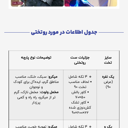
جدول اطلاعات در مورد روتختی
سایز
جزئیات ست
توضیحات نوع پارچه
تخت
روتختی
یک نفره
🔹 4 تکه شامل:
میکرو:
سبک، خنک، مناسب
(عرض
▪️ لحاف مناسب
مناطق گرم، ایده‌آل برای کودک
90)
تخت 90
و نوجوان
▪️ کاور بالش
مخمل ولوت:
مخمل نازک، گرم
50×70
تر از میکرو، راه راه و کمی
▪️ کاور تشک
پرزدار
کش‌دوزی شده
22×200×90
یک و
🔹 4 تکه شامل:
میکرو:
تهویه خوب، مناسب