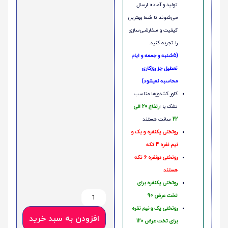
تولید و آماده ارسال
می‌شوند تا شما بهترین
کیفیت و سفارشی‌سازی
را تجربه کنید.
(5شنبه و جمعه و ایام
تعطیل جز روزکاری
محاسبه نمیشود)
کاور کشدوزها مناسب
تشک با ا
رتفاع 20 الی
22
سانت هستند
روتختی یکنفره و یک و
نیم نفره 4 تکه
روتختی دونفره 6 تکه
هستند
روتختی یکنفره برای
تخت عرض 90
روتختی یک و نیم نفره
افزودن به سبد خرید
برای تخت عرض 120