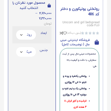
محصول مورد نظرتان را
انتخاب کنید
روتختی یونیکورن و دختر
–
4,760,000
کد 486
7,320,000
Unicorn and girl bedspread
تومان
code 486
ابعاد
(بدون دیدگاه)





فروشگاه اینترنتی مینی
مال { توضیحات کامل}
جنس
محصولات مینی‌ مال پس از ثبت
سفارش، با دقت و کیفیت بالا
طی:
روتختی یکنفره و پرده و
تابلو 10 الی 12 روزکاری
روتختی یک و نیم نفره و
دونفره 14 الی 16 روزکاری
فرشینه و کاور فرش تا
4 هفته کاری