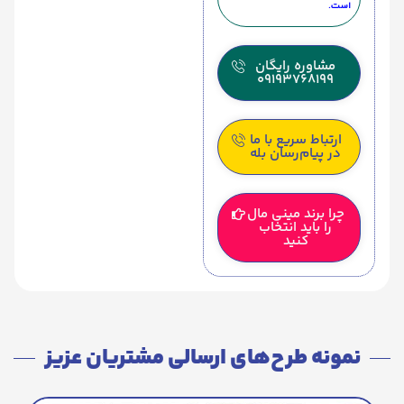
است.
مشاوره رایگان
09193768199
ارتباط سریع با ما
در پیام‌رسان بله
چرا برند مینی مال
را باید انتخاب
کنید
نمونه طرح‌های ارسالی مشتریان عزیز