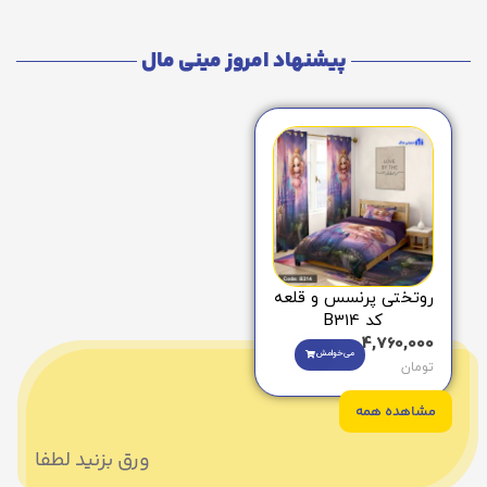
پیشنهاد امروز مینی مال
روتختی پرنسس و قلعه
کد B314
4,760,000
می‌خوامش
تومان
مشاهده همه
ورق بزنید لطفا