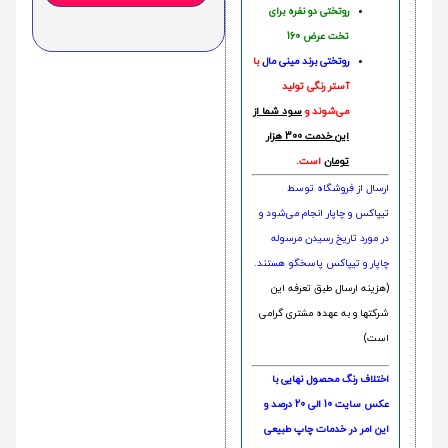
روتختی دو نفره برای
تخت عرض 160
روتختی‌
برند مینی مال
با
آستر رنگی تولید
می‌شوند و
سود شما از
این خدمت 300 هزار
تومان
است.
ارسال از فروشگاه توسط
تیپاکس و چاپار انجام می‌شود و
در مورد تاریخ رسیدن مرسوله
چاپار و تیپاکس پاسخگو هستند.
(هزینه ارسال طبق تعرفه این
شرکتها و به عهده مشتری گرامی
است)
اختلاف رنگ محصول نهایی با
عکس سایت 10 الی 20 درصد و
این امر در خدمات چاپ طبیعی