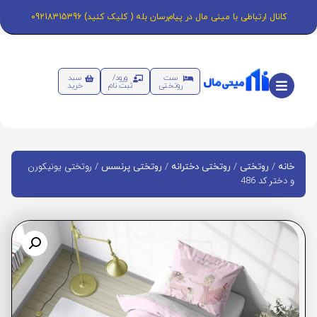
کانال ارتباطی با مینی مال در پیام‌رسان بله ( کلیک کنید) 09218315396
ست
ورود/
سبد
روتختی
ثبت نام
خرید
/
/
/
/ روتختی یونیکورن
خانه
روتختی
روتختی دخترانه
روتختی پرنسس
و دختر کد 486