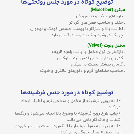
توضیح کوتاه در مورد جنس روتختی‌ها
میکرو (Microfiber):
ـ پارچه‌ای سبک و تنفّس‌پذیر
ـ خنک و مناسب فصل‌های گرم‌تر
ـ لطافت بالا و سازگار با پوست حساس کودک و نوجوان
ـ چروک‌نمی‌شود و شست‌وشوی آسان دارد
مخمل ولوت (Velvet):
ـ نازک‌ترین نوع مخمل با بافت راه‌راه ظریف
ـ کمی پرزدار با حس لمس نرم و لوکس
ـ گرمای بیشتر نسبت به میکرو
ـ مناسب فضاهای گرم و دکورهای فانتزی و شیک
توضیح کوتاه در مورد جنس فرشینه‌ها
• لایه رویی فرشینه از مخمل و سطحی نرم و لطیف ایجاد
می‌کند
• چاپ طرح روی فرشینه با وضوح بالا انجام می‌شود و رنگ‌ها
شفاف و ماندگار باقی می‌مانند
• لایه زیرین معمولاً ترمزدار یا لاتکس‌دار است و از سر خوردن
روی سطوح صاف جلوگیری می‌کند