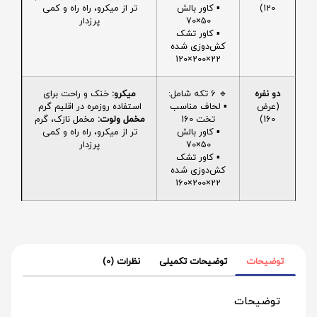
120)
▪️ کاور بالش
تر از میکرو، راه راه و کمی
50×70
پرزدار
▪️ کاور تشک
کش‌دوزی شده
22×200×120
دو نفره
🔹 6 تکه شامل:
میکرو:
خنک و راحت برای
(عرض
▪️ لحاف مناسب
استفاده روزمره در اقلیم گرم
160)
تخت 160
مخمل ولوت:
مخمل نازک، گرم
▪️ کاور بالش
تر از میکرو، راه راه و کمی
50×70
پرزدار
▪️ کاور تشک
کش‌دوزی شده
22×200×160
توضیحات
توضیحات تکمیلی
نظرات (0)
توضیحات