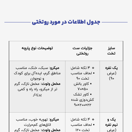
جدول اطلاعات در مورد روتختی
سایز
جزئیات ست
توضیحات نوع پارچه
تخت
روتختی
یک نفره
🔹 4 تکه شامل:
میکرو:
سبک، خنک، مناسب
(عرض
▪️ لحاف مناسب
مناطق گرم، ایده‌آل برای کودک
90)
تخت 90
و نوجوان
▪️ کاور بالش
مخمل ولوت:
مخمل نازک، گرم
50×70
تر از میکرو، راه راه و کمی
▪️ کاور تشک
پرزدار
کش‌دوزی شده
22×200×90
یک و
🔹 4 تکه شامل:
میکرو:
تهویه خوب، مناسب
نیم نفره
▪️ لحاف مناسب
اتاق‌های کم‌حرارت
(عرض
تخت 120
مخمل ولوت:
مخمل نازک، گرم